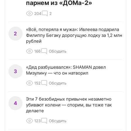
парнем из «ДОМа-2»
204
2
«Всё, потеряла я мужа»: Ивлеева подарила
2
Филиппу Бегаку дорогущую лодку за 1,2 млн
рублей
166
Обсудить
«Дед разбушевался»: SHAMAN довел
3
Мизулину — что он натворил
152
Обсудить
Эти 7 безобидных привычек незаметно
4
убивают колени — спорим, вы тоже так
делаете
123
Обсудить