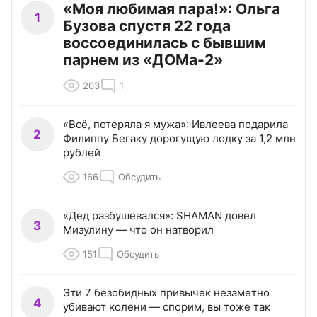
«Моя любимая пара!»: Ольга
1
Бузова спустя 22 года
воссоединилась с бывшим
парнем из «ДОМа-2»
203
1
«Всё, потеряла я мужа»: Ивлеева подарила
2
Филиппу Бегаку дорогущую лодку за 1,2 млн
рублей
166
Обсудить
«Дед разбушевался»: SHAMAN довел
3
Мизулину — что он натворил
151
Обсудить
Эти 7 безобидных привычек незаметно
4
убивают колени — спорим, вы тоже так