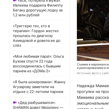
«Всё, потеряла я мужа»:
Ивлеева подарила Филиппу
Бегаку дорогущую лодку за
1,2 млн рублей
«Триггерю тех, кто в
терапии»: Гордон жестко
прошлась по диагнозу
Ахмедовой и довела ее до
слёз
«Моя любимая пара!»: Ольга
Бузова спустя 22 года
Съемки в марокканск
воссоединилась с бывшим
и разочарованием в 
парнем из «ДОМа-2»
Источник: 
фото с сайт
«Я была шокирована»: Жанну
Надежда Мамаев
Агузарову заметили на
прогулки на про
отдыхе с 22-летнем парнем
Мамаева рассказ
«Дед разбушевался»:
эмоциональным 
SHAMAN довел Мизулину —