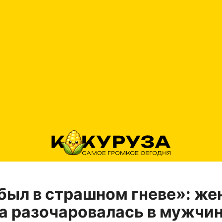
был в страшном гневе»: же
 разочаровалась в мужчи