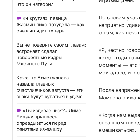
игровых дней.
что он натворил
По словам учас
«Я крутая»: певица
Жасмин лихо похудела — как
неприятно удиви
она выглядит теперь
о том, как неко
Вы не поверите своим глазам:
«Я, честно гово
астронавт сделал
невероятные кадры
когда люди нач
Млечного Пути
моменты — это 
мой адрес, и в 
Кажетта Ахметжанова
назвала главных
После напряжен
счастливчиков августа — эти
знаки будут купаться в удаче
Мамаева связал
«Ты издеваешься?» Диме
«Когда нам выда
Билану пришлось
страшном гневе,
оправдываться перед
фанатами из-за шоу
вмешиваться».