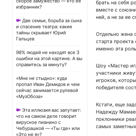
скорое замужество — кто ее
брать на себя р
избранник?
вместе с союзни
ней, а не за ее 
Две семьи, борьба за сына
и спасение театра: какие
тайны скрывает Юрий
Отдельно жена 
Гальцев
старта проекта 
именно эта роль
98% людей не находят все 3
ошибки на этой картине. А вы
справитесь за минуту?
Шоу «Мастер игр
участники живу
«Мне не стыдно»: куда
игроков, которы
пропал Иван Демидов и чем
победителя сост
сейчас занимается рулевой
«МузОбоза»
Кстати, еще зад
Эта иллюзия вас запутает:
Надежду Мамаев
что на самом деле говорит
поклонники реа
вирусное пианино с
самых заметных
Чебурашкой — «Ты где» или
«Это не я»?