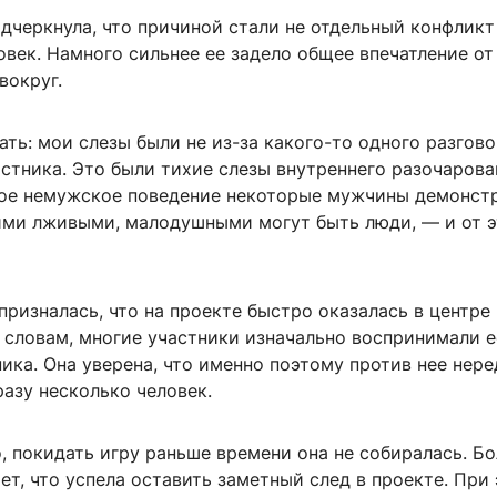
дчеркнула, что причиной стали не отдельный конфликт
век. Намного сильнее ее задело общее впечатление от
вокруг.
ть: мои слезы были не из-за какого-то одного разгов
стника. Это были тихие слезы внутреннего разочарова
акое немужское поведение некоторые мужчины демонст
кими лживыми, малодушными могут быть люди, — и от э
ризналась, что на проекте быстро оказалась в центре
 словам, многие участники изначально воспринимали е
ика. Она уверена, что именно поэтому против нее нер
азу несколько человек.
, покидать игру раньше времени она не собиралась. Бо
ет, что успела оставить заметный след в проекте. При