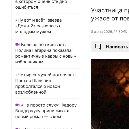
в котором очень стыдно
ошибиться
Участница п
ужасе от по
«Ну вот и всё»: звезда
«Дома-2» развелась с
молодым мужем
8 июня 2026, 17:30
Больше не скрывает:
Написать
Полина Гагарина показала
романтичные кадры с новым
избранником
«Четырех мужей потеряла»:
Прохор Шаляпин
проболтался о новой
возлюбленной
«Не просто слух»: Федору
Бондарчуку приписывают
новый роман — с кем