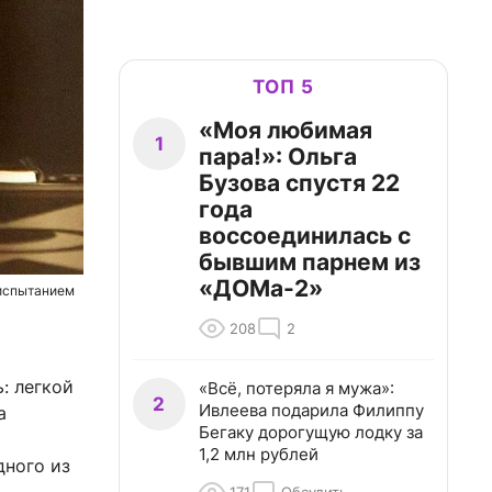
ТОП 5
«Моя любимая
1
пара!»: Ольга
Бузова спустя 22
года
воссоединилась с
бывшим парнем из
«ДОМа-2»
испытанием
208
2
: легкой
«Всё, потеряла я мужа»:
2
Ивлеева подарила Филиппу
а
Бегаку дорогущую лодку за
1,2 млн рублей
дного из