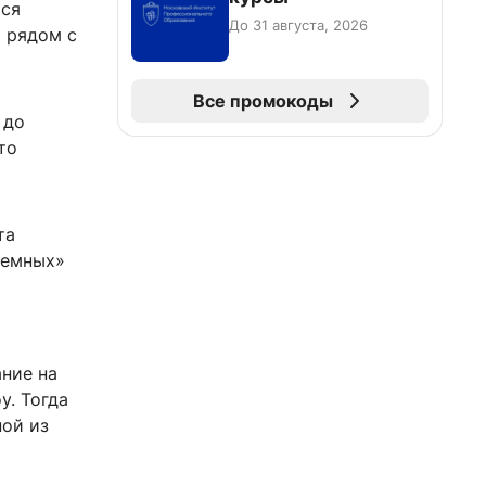
ься
До 31 августа, 2026
ь рядом с
Все промокоды
 до
то
та
темных»
ание на
у. Тогда
ной из