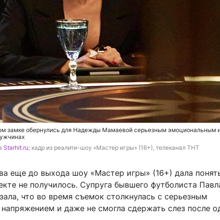
ом замке обернулись для Надежды Мамаевой серьезным эмоциональным 
мужчинах
а 
Starhit.ru
; кадр из реалити-шоу «Мастер игры» (16+), телеканал ТНТ
а еще до выхода шоу «Мастер игры» (16+) дала понять
екте не получилось. Супруга бывшего футболиста Павл
ала, что во время съемок столкнулась с серьезным
напряжением и даже не смогла сдержать слез после о