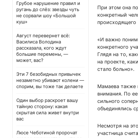
Грубое нарушение правил и
При этом она по
ругань до слёз: звезды чуть
конкретный чело
не сорвали шоу «Большой
куш»
происходящего 
Август перевернет всё:
«И важно понима
Василиса Володина
конкретного уча
рассказала, кого ждут
большие перемены, —
Глядя на то, к
может, вас?
на проекте, ка
стало больно».
Эти 7 безобидных привычек
незаметно убивают колени —
Мамаева также п
спорим, вы тоже так делаете
внимания. По ее
Один выбор раскроет вашу
сильного соперн
тайную сторону: какая
объединялись ср
скрытая сила живет внутри
вас
Несмотря на это
Люсе Чеботиной пророчат
участница счита