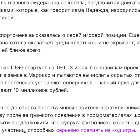
оль главного лидера она не хотела, предпочитая двигат
ками, которые, как говорит сама Надежда, находилис
спиной.
спортсмена высказалась о своей игровой позиции. Еще
она хотела оказаться среди «светлых» и не скрывает, ч
 ей ближе всего.
ы» (16+) стартует на ТНТ 13 июня. По правилам проек
т в замке в Марокко и пытаются вычислить скрытых «
е постепенно устраняют соперников. Главный приз для
авит 10 миллионов рублей.
олго до старта проекта многие зрители обратили вним
у после ее громкого появления в промоматериалах шо
лити предположили, что супруга футболиста станет од
 участниц, способных
серьезно повлиять на ход игры
.