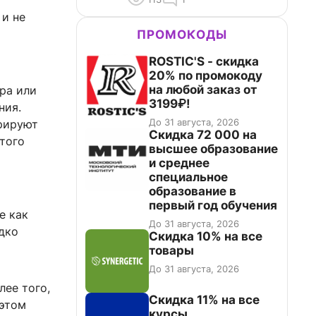
 и не
ПРОМОКОДЫ
ROSTIC'S - скидка
20% по промокоду
на любой заказ от
ора или
3199₽!
ния.
До 31 августа, 2026
рируют
Скидка 72 000 на
того
высшее образование
и среднее
специальное
образование в
первый год обучения
е как
До 31 августа, 2026
едко
Скидка 10% на все
товары
До 31 августа, 2026
лее того,
Скидка 11% на все
 этом
курсы