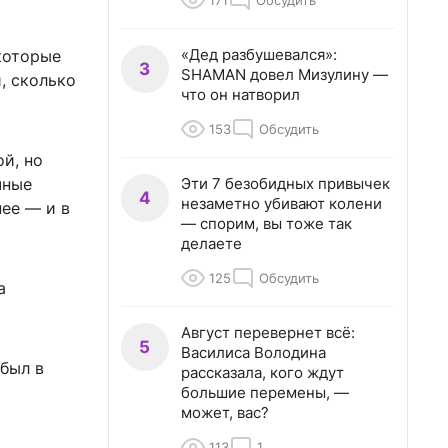
171
Обсудить
«Дед разбушевался»:
которые
3
SHAMAN довел Мизулину —
, сколько
что он натворил
153
Обсудить
ой, но
Эти 7 безобидных привычек
чные
4
незаметно убивают колени
ее — и в
— спорим, вы тоже так
делаете
125
Обсудить
а
Август перевернет всё:
5
Василиса Володина
 был в
рассказала, кого ждут
большие перемены, —
может, вас?
113
1