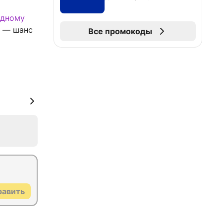
а
адному
о — шанс
Все промокоды
равить