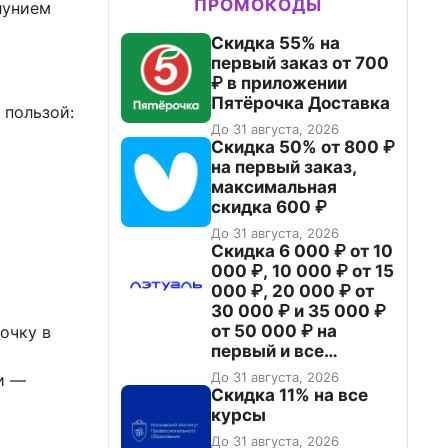
ПРОМОКОДЫ
лунием
Скидка 55% на
первый заказ от 700
₽ в приложении
Пятёрочка Доставка
 пользой:
До 31 августа, 2026
Скидка 50% от 800 ₽
на первый заказ,
максимальная
скидка 600 ₽
До 31 августа, 2026
Скидка 6 000 ₽ от 10
000 ₽, 10 000 ₽ от 15
000 ₽, 20 000 ₽ от
30 000 ₽ и 35 000 ₽
от 50 000 ₽ на
очку в
первый и все
повторные заказы по
До 31 августа, 2026
и —
промокоду НАБЕРИ
Скидка 11% на все
курсы
До 31 августа, 2026