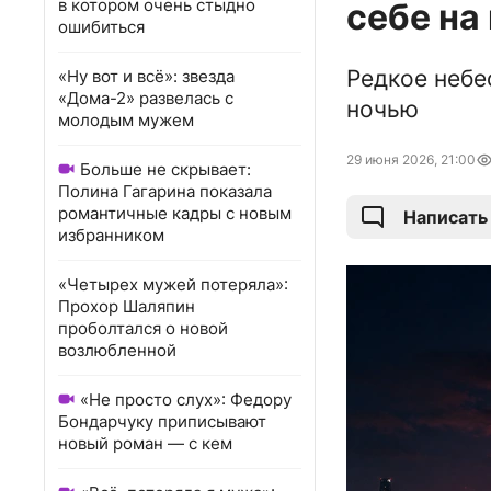
в котором очень стыдно
себе на
ошибиться
Редкое небе
«Ну вот и всё»: звезда
«Дома-2» развелась с
ночью
молодым мужем
29 июня 2026, 21:00
Больше не скрывает:
Полина Гагарина показала
романтичные кадры с новым
Написать
избранником
«Четырех мужей потеряла»:
Прохор Шаляпин
проболтался о новой
возлюбленной
«Не просто слух»: Федору
Бондарчуку приписывают
новый роман — с кем