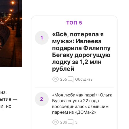
ТОП 5
«Всё, потеряла я
1
мужа»: Ивлеева
подарила Филиппу
Бегаку дорогущую
лодку за 1,2 млн
рублей
255
Обсудить
из:
«Моя любимая пара!»: Ольга
2
бытие —
Бузова спустя 22 года
и, но
воссоединилась с бывшим
парнем из «ДОМа-2»
236
3