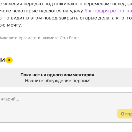
е явления нередко подталкивают к переменам: вслед з
июле некоторые надеются на удачу
благодаря ретрогр
-то видит в этом повод закрыть старые дела, а кто-т
юю мечту.
Выделите фрагмент и нажмите Ctrl+Enter
ИИ
0
Пока нет ни одного комментария.
Начните обсуждение первым!
Отп