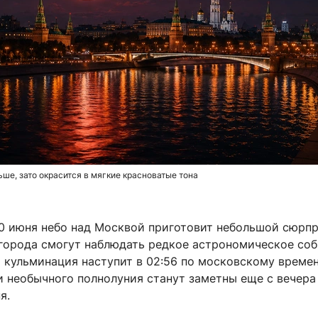
ьше, зато окрасится в мягкие красноватые тона
30 июня небо над Москвой приготовит небольшой сюрпр
 города смогут наблюдать редкое астрономическое со
 кульминация наступит в 02:56 по московскому времен
и необычного полнолуния станут заметны еще с вечера
я.