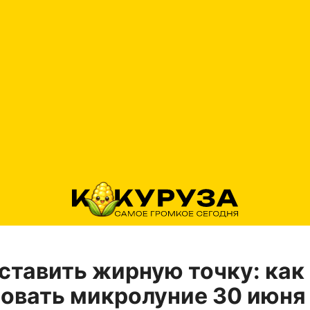
ставить жирную точку: как
овать микролуние 30 июня