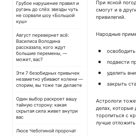
При ясной пого
Грубое нарушение правил и
ругань до слёз: звезды чуть
смогут и в друг
не сорвали шоу «Большой
привилегий.
куш»
Народные приме
Август перевернет всё:
Василиса Володина
рассказала, кого ждут
освободить
большие перемены, —
может, вас?
подвести п
уделить вн
Эти 7 безобидных привычек
незаметно убивают колени —
закрыть ст
спорим, вы тоже так делаете
Один выбор раскроет вашу
Астрологи тоже
тайную сторону: какая
делах, которые 
скрытая сила живет внутри
торопиться с к
вас
лучше отложить 
Люсе Чеботиной пророчат