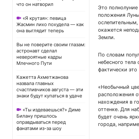
что он натворил
Это полнолуние 
положения Луны 
«Я крутая»: певица
ослепительным, 
Жасмин лихо похудела — как
окажется непод
она выглядит теперь
Земли.
Вы не поверите своим глазам:
астронавт сделал
По словам попу
невероятные кадры
небесного тела
Млечного Пути
фактически это
Кажетта Ахметжанова
назвала главных
«Необычный цве
счастливчиков августа — эти
расположения от
знаки будут купаться в удаче
нахождения в го
оттенке. Для на
«Ты издеваешься?» Диме
Билану пришлось
будет очень яр
оправдываться перед
города, наприме
фанатами из-за шоу