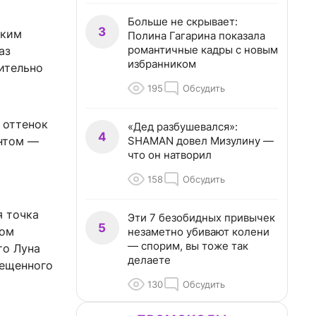
Больше не скрывает:
3
аким
Полина Гагарина показала
романтичные кадры с новым
аз
избранником
ительно
195
Обсудить
 оттенок
«Дед разбушевался»:
4
SHAMAN довел Мизулину —
онтом —
что он натворил
158
Обсудить
я точка
Эти 7 безобидных привычек
5
вом
незаметно убивают колени
— спорим, вы тоже так
то Луна
делаете
вещенного
130
Обсудить