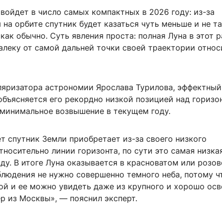
войдет в число самых компактных в 2026 году: из-за
на орбите спутник будет казаться чуть меньше и не т
как обычно. Суть явления проста: полная Луна в этот р
алеку от самой дальней точки своей траектории относ
ляризатора астрономии Ярослава Турилова, эффектный
 объясняется его рекордно низкой позицией над гориз
 минимальное возвышение в текущем году.
т спутник Земли приобретает из-за своего низкого
носительно линии горизонта, по сути это самая низка
ду. В итоге Луна оказывается в красноватом или розо
блюдения не нужно совершенно темного неба, потому ч
кой и ее можно увидеть даже из крупного и хорошо ос
р из Москвы», — пояснил эксперт.