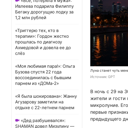
«Всё, потеряла я мужа»:
Ивлеева подарила Филиппу
Бегаку дорогущую лодку за
1,2 млн рублей
«Триггерю тех, кто в
терапии»: Гордон жестко
прошлась по диагнозу
Ахмедовой и довела ее до
слёз
«Моя любимая пара!»: Ольга
Луна станет чуть мен
Бузова спустя 22 года
Источник: 
GPT
воссоединилась с бывшим
парнем из «ДОМа-2»
В ночь с 29 на 
«Я была шокирована»: Жанну
жители и гости
Агузарову заметили на
микролуние. Его
отдыхе с 22-летнем парнем
первые признак
предыдущего дн
«Дед разбушевался»:
SHAMAN довел Мизулину —