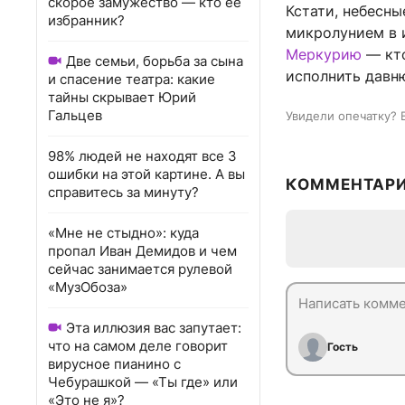
скорое замужество — кто ее
Кстати, небесны
избранник?
микролунием в 
Меркурию
— кто
Две семьи, борьба за сына
исполнить давн
и спасение театра: какие
тайны скрывает Юрий
Гальцев
Увидели опечатку? 
98% людей не находят все 3
ошибки на этой картине. А вы
КОММЕНТАР
справитесь за минуту?
«Мне не стыдно»: куда
пропал Иван Демидов и чем
сейчас занимается рулевой
«МузОбоза»
Эта иллюзия вас запутает:
что на самом деле говорит
Гость
вирусное пианино с
Чебурашкой — «Ты где» или
«Это не я»?