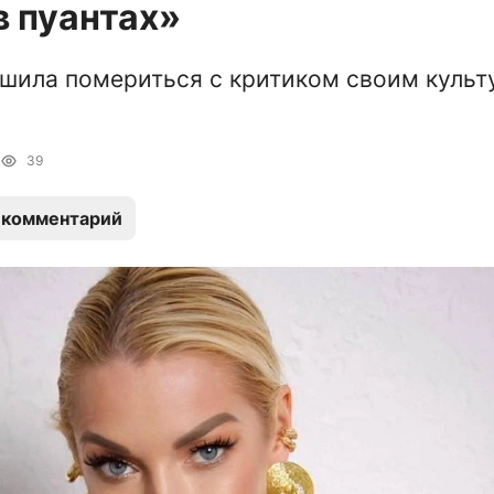
в пуантах»
шила помериться с критиком своим куль
39
 комментарий