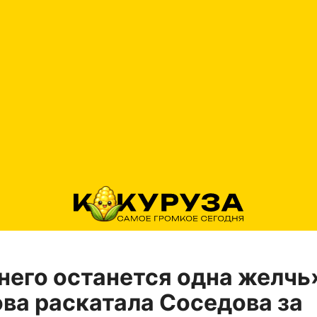
него останется одна желчь
ва раскатала Соседова за