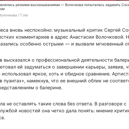
бменялись резкими высказываниями — Волочкова попыталась задавить Сос
том
Волочкова / T.me
неса вновь неспокойно: музыкальный критик Сергей Со
естких комментариев в адрес Анастасии Волочковой. Н
казались особенно острыми — и вызвали мгновенный от
в высказался о профессиональной деятельности балер
етовал ей задуматься о завершении карьеры, заявив, ч
и использовал яркое, хоть и обидное сравнение. Артист
в пуантах», намекнув, что ее внешний облик не соответ
редставлениям о балерине.
а не оставлять такие слова без ответа. В разговоре с
лужбой новостей она четко дала понять: мнение крити
са.