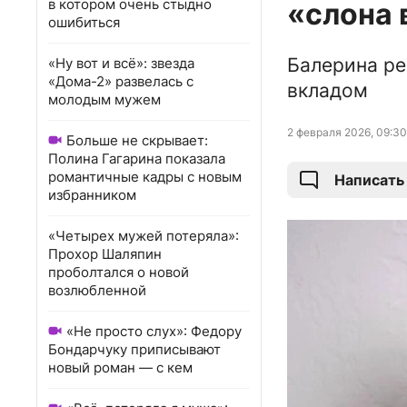
в котором очень стыдно
«слона 
ошибиться
Балерина ре
«Ну вот и всё»: звезда
«Дома-2» развелась с
вкладом
молодым мужем
2 февраля 2026, 09:30
Больше не скрывает:
Полина Гагарина показала
романтичные кадры с новым
Написать
избранником
«Четырех мужей потеряла»:
Прохор Шаляпин
проболтался о новой
возлюбленной
«Не просто слух»: Федору
Бондарчуку приписывают
новый роман — с кем