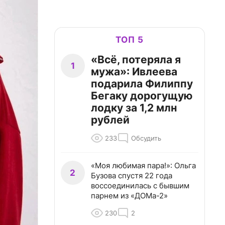
ТОП 5
«Всё, потеряла я
1
мужа»: Ивлеева
подарила Филиппу
Бегаку дорогущую
лодку за 1,2 млн
рублей
233
Обсудить
«Моя любимая пара!»: Ольга
2
Бузова спустя 22 года
воссоединилась с бывшим
парнем из «ДОМа-2»
230
2