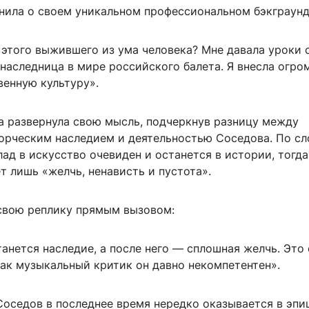
нила о своем уникальном профессиональном бэкграунд
 этого выжившего из ума человека? Мне давала уроки 
 наследница в мире российского балета. Я внесла огр
венную культуру».
а развернула свою мысль, подчеркнув разницу между
орческим наследием и деятельностью Соседова. По с
лад в искусство очевиден и останется в истории, тогда
т лишь «желчь, ненависть и пустота».
свою реплику прямым вызовом:
анется наследие, а после него — сплошная желчь. Это
как музыкальный критик он давно некомпетентен».
Соседов в последнее время нередко оказывается в эпи