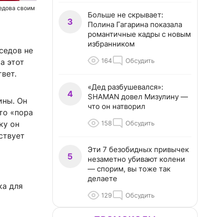
едова своим
Больше не скрывает:
3
Полина Гагарина показала
романтичные кадры с новым
избранником
седов не
164
Обсудить
а этот
вет.
«Дед разбушевался»:
4
SHAMAN довел Мизулину —
ины. Он
что он натворил
то «пора
158
Обсудить
ку он
ствует
Эти 7 безобидных привычек
5
незаметно убивают колени
— спорим, вы тоже так
делаете
ка для
129
Обсудить