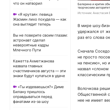
что он натворил
Балерина и критик о
творческим авторите
Источник: 
Анастасия 
«Я крутая»: певица
Жасмин лихо похудела — как
она выглядит теперь
В мире шоу‑биз
удержался от ж
Вы не поверите своим глазам:
раз его слова о
астронавт сделал
невероятные кадры
Млечного Пути
Сначала Соседо
не просто посов
Кажетта Ахметжанова
на пенсию», но 
назвала главных
назвал «слоном 
счастливчиков августа — эти
классическим п
знаки будут купаться в удаче
«Ты издеваешься?» Диме
Волочкова решил
Билану пришлось
Общественной с
оправдываться перед
нее не имеет ве
фанатами из-за шоу