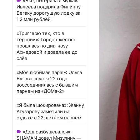
«Всё, потеряла я мужа»:
Ивлеева подарила Филиппу
Бегаку дорогущую лодку за
1,2 млн рублей
«Триггерю тех, кто в
терапии»: Гордон жестко
прошлась по диагнозу
Ахмедовой и довела ее до
слёз
«Моя любимая пара!»: Ольга
Бузова спустя 22 года
воссоединилась с бывшим
парнем из «ДОМа-2»
«Я была шокирована»: Жанну
Агузарову заметили на
отдыхе с 22-летнем парнем
«Дед разбушевался»:
SHAMAN довел Мизулину —