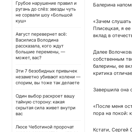
Грубое нарушение правил и
Балерина напом
ругань до слёз: звезды чуть
не сорвали шоу «Большой
куш»
«Зачем слушать
Плисецкая, я ее
Август перевернет всё:
вклад в отечест
Василиса Володина
рассказала, кого ждут
большие перемены, —
Далее Волочков
может, вас?
собственным тв
балерины, ее вк
Эти 7 безобидных привычек
критика отличае
незаметно убивают колени —
спорим, вы тоже так делаете
Завершила она 
Один выбор раскроет вашу
тайную сторону: какая
«После меня ост
скрытая сила живет внутри
пора на покой: 
вас
Люсе Чеботиной пророчат
Кстати, Сергей 