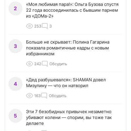
«Моя любимая пара!»: Ольга Бузова спустя
2
22 года воссоединилась с бывшим парнем
из «ДОМа-2»
253
3
Больше не скрывает: Полина Гагарина
3
показала романтичные кадры с новым
избранником
242
Обсудить
«Дед разбушевался»: SHAMAN довел
4
Мизулину — что он натворил
163
Обсудить
Эти 7 безобидных привычек незаметно
5
убивают колени — спорим, вы тоже так
делаете