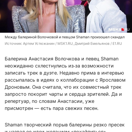
Между балериной Волочковой и певцом Shaman произошел скандал
Источник: 
Артем Устюжанин / MSK1.RU, Дмитрий Емельянов / E1.RU
Балерина Анастасия Волочкова и певец Shaman
неожиданно схлестнулись из‑за возможности
записать трек в дуэте. Недавно прима в интервью
рассыпалась в идеях о коллаборации с Ярославом
Дроновым. Она считала, что их совместный трек
запросто покорит чарты и сердца зрителей. Да и
репертуар, по словам Анастасии, уже
присмотрен — есть пара свежих песен.
Shaman творческий порыв балерины резко пресек
и назвал ее идеи желанием «похайпиться».