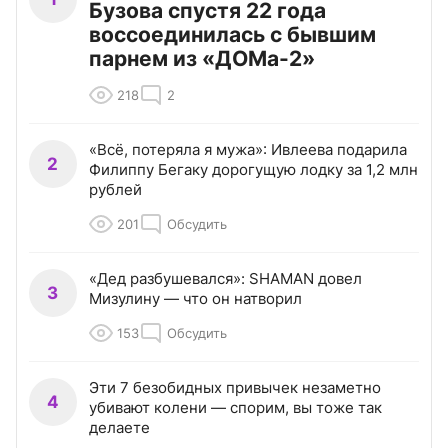
Бузова спустя 22 года
воссоединилась с бывшим
парнем из «ДОМа-2»
218
2
«Всё, потеряла я мужа»: Ивлеева подарила
2
Филиппу Бегаку дорогущую лодку за 1,2 млн
рублей
201
Обсудить
«Дед разбушевался»: SHAMAN довел
3
Мизулину — что он натворил
153
Обсудить
Эти 7 безобидных привычек незаметно
4
убивают колени — спорим, вы тоже так
делаете