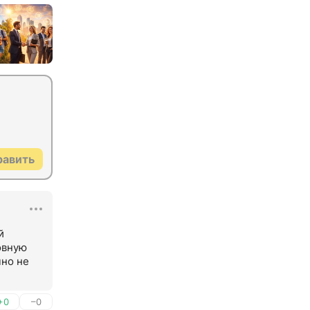
равить
 
вную 
но не 
+0
–0