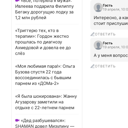
«Всё, потеряла я мужа»:
Гость
Ивлеева подарила Филиппу
19 апреля, 10:
Бегаку дорогущую лодку за
1,2 млн рублей
Интересно, а ка
стоит прислушив
«Триггерю тех, кто в
ОТВЕТИТЬ
терапии»: Гордон жестко
прошлась по диагнозу
Гость
Ахмедовой и довела ее до
19 апреля, 10:
слёз
А у меня вопрос:
«Моя любимая пара!»: Ольга
ОТВЕТИТЬ
Бузова спустя 22 года
воссоединилась с бывшим
парнем из «ДОМа-2»
«Я была шокирована»: Жанну
Агузарову заметили на
отдыхе с 22-летнем парнем
«Дед разбушевался»:
SHAMAN довел Мизулину —