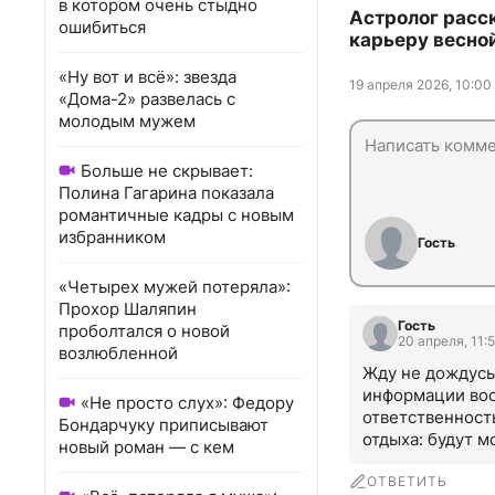
в котором очень стыдно
Астролог расск
ошибиться
карьеру весно
«Ну вот и всё»: звезда
19 апреля 2026, 10:00
«Дома-2» развелась с
молодым мужем
Больше не скрывает:
Полина Гагарина показала
романтичные кадры с новым
избранником
Гость
«Четырех мужей потеряла»:
Прохор Шаляпин
Гость
проболтался о новой
20 апреля, 11:
возлюбленной
Жду не дождусь
информации воо
«Не просто слух»: Федору
ответственност
Бондарчуку приписывают
отдыха: будут м
новый роман — с кем
ОТВЕТИТЬ