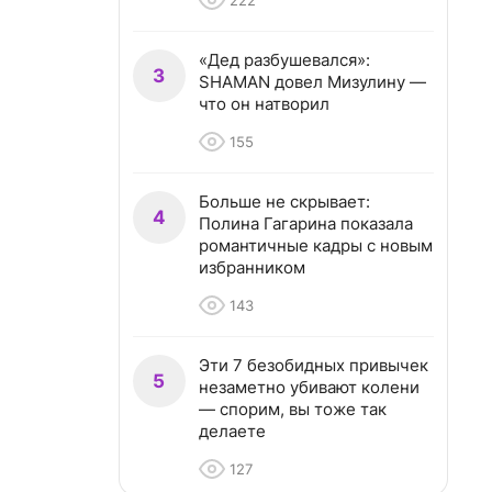
222
«Дед разбушевался»:
3
SHAMAN довел Мизулину —
что он натворил
155
Больше не скрывает:
4
Полина Гагарина показала
романтичные кадры с новым
избранником
143
Эти 7 безобидных привычек
5
незаметно убивают колени
— спорим, вы тоже так
делаете
127