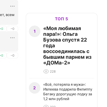
т, всем 
ТОП 5
«Моя любимая
+0
–0
1
пара!»: Ольга
Бузова спустя 22
года
воссоединилась с
+0
–0
бывшим парнем из
«ДОМа-2»
228
«Всё, потеряла я мужа»:
2
Ивлеева подарила Филиппу
Бегаку дорогущую лодку за
1,2 млн рублей