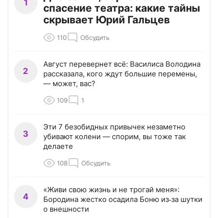
1
спасение театра: какие тайны
скрывает Юрий Гальцев
110
Обсудить
Август перевернет всё: Василиса Володина
2
рассказала, кого ждут большие перемены,
— может, вас?
109
1
Эти 7 безобидных привычек незаметно
3
убивают колени — спорим, вы тоже так
делаете
108
Обсудить
«Живи свою жизнь и не трогай меня»:
4
Бородина жестко осадила Боню из‑за шутки
о внешности