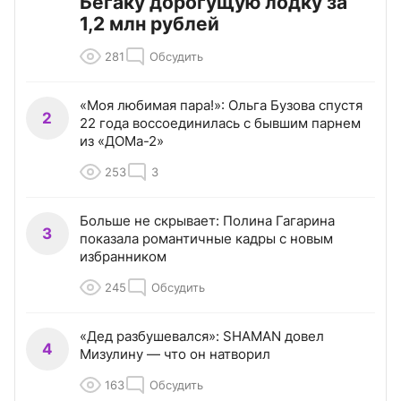
Бегаку дорогущую лодку за
1,2 млн рублей
281
Обсудить
«Моя любимая пара!»: Ольга Бузова спустя
2
22 года воссоединилась с бывшим парнем
из «ДОМа-2»
253
3
Больше не скрывает: Полина Гагарина
3
показала романтичные кадры с новым
избранником
245
Обсудить
«Дед разбушевался»: SHAMAN довел
4
Мизулину — что он натворил
163
Обсудить