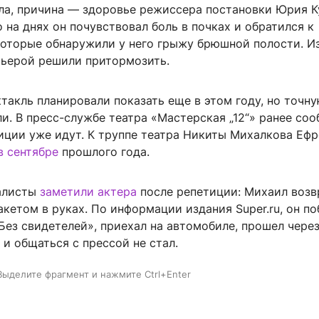
ла, причина — здоровье режиссера постановки Юрия К
 на днях он почувствовал боль в почках и обратился к
которые обнаружили у него грыжу брюшной полости. Из
мьерой решили притормозить.
такль планировали показать еще в этом году, но точну
ли. В пресс-службе театра «Мастерская „12“» ранее со
тиции уже идут. К труппе театра Никиты Михалкова Еф
в сентябре
прошлого года.
алисты
заметили актера
после репетиции: Михаил воз
акетом в руках. По информации издания Super.ru, он по
Без свидетелей», приехал на автомобиле, прошел чере
и общаться с прессой не стал.
Выделите фрагмент и нажмите Ctrl+Enter