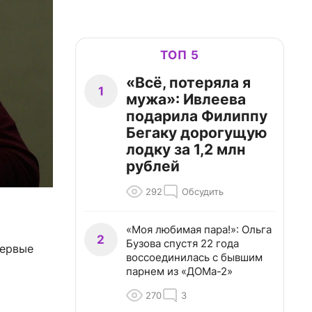
ТОП 5
«Всё, потеряла я
1
мужа»: Ивлеева
подарила Филиппу
Бегаку дорогущую
лодку за 1,2 млн
рублей
292
Обсудить
«Моя любимая пара!»: Ольга
2
Бузова спустя 22 года
первые
воссоединилась с бывшим
парнем из «ДОМа-2»
270
3