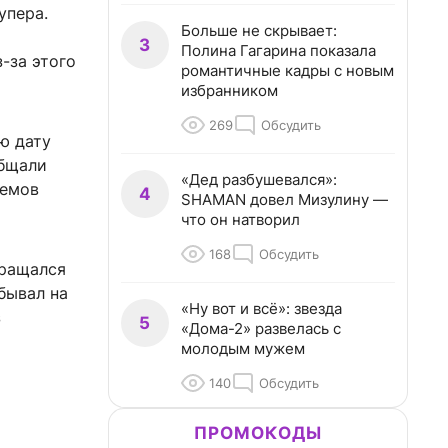
упера.
Больше не скрывает:
3
Полина Гагарина показала
-за этого
романтичные кадры с новым
избранником
269
Обсудить
ю дату
общали
«Дед разбушевался»:
ремов
4
SHAMAN довел Мизулину —
что он натворил
168
Обсудить
вращался
бывал на
«Ну вот и всё»: звезда
з
5
«Дома-2» развелась с
молодым мужем
140
Обсудить
ПРОМОКОДЫ