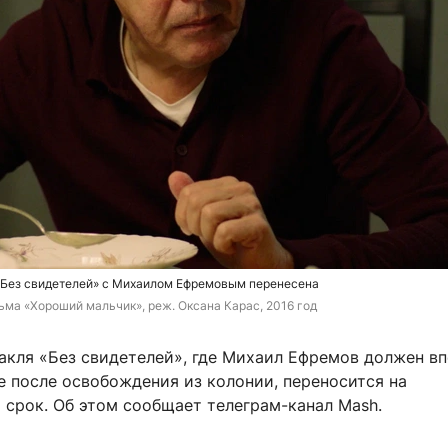
«Без свидетелей» с Михаилом Ефремовым перенесена
ьма «Хороший мальчик», реж. Оксана Карас, 2016 год
акля «Без свидетелей», где Михаил Ефремов должен в
е после освобождения из колонии, переносится на
 срок. Об этом сообщает телеграм-канал Mash.