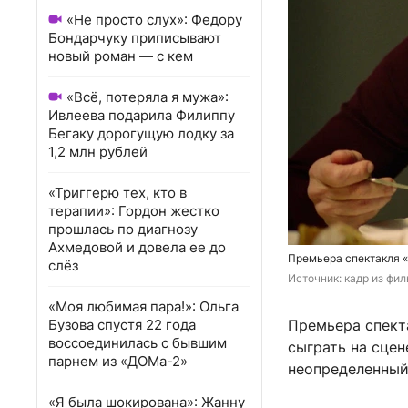
«Не просто слух»: Федору
Бондарчуку приписывают
новый роман — с кем
«Всё, потеряла я мужа»:
Ивлеева подарила Филиппу
Бегаку дорогущую лодку за
1,2 млн рублей
«Триггерю тех, кто в
терапии»: Гордон жестко
прошлась по диагнозу
Ахмедовой и довела ее до
Премьера спектакля 
слёз
Источник: 
кадр из фил
«Моя любимая пара!»: Ольга
Бузова спустя 22 года
Премьера спект
воссоединилась с бывшим
сыграть на сцен
парнем из «ДОМа-2»
неопределенный
«Я была шокирована»: Жанну