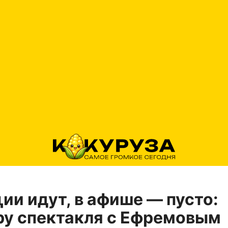
ии идут, в афише — пусто:
ру спектакля с Ефремовым