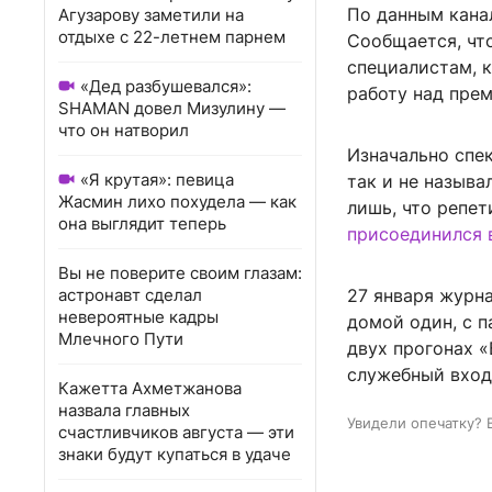
По данным кана
Агузарову заметили на
отдыхе с 22-летнем парнем
Сообщается, что
специалистам, 
«Дед разбушевался»:
работу над пре
SHAMAN довел Мизулину —
что он натворил
Изначально спек
«Я крутая»: певица
так и не называ
Жасмин лихо похудела — как
лишь, что репе
она выглядит теперь
присоединился 
Вы не поверите своим глазам:
астронавт сделал
27 января журн
невероятные кадры
домой один, с п
Млечного Пути
двух прогонах «
служебный вход 
Кажетта Ахметжанова
назвала главных
Увидели опечатку? 
счастливчиков августа — эти
знаки будут купаться в удаче