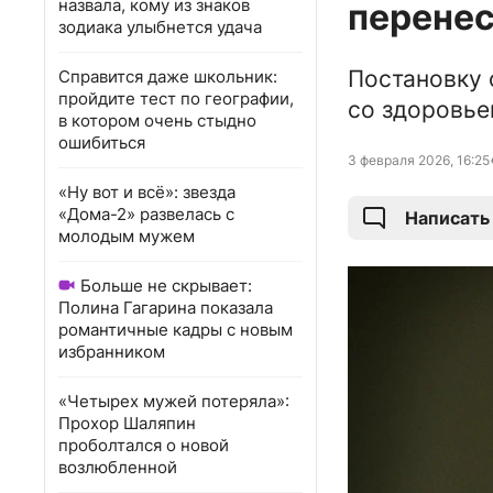
назвала, кому из знаков
перене
зодиака улыбнется удача
Постановку 
Справится даже школьник:
пройдите тест по географии,
со здоровье
в котором очень стыдно
ошибиться
3 февраля 2026, 16:25
«Ну вот и всё»: звезда
«Дома-2» развелась с
Написать
молодым мужем
Больше не скрывает:
Полина Гагарина показала
романтичные кадры с новым
избранником
«Четырех мужей потеряла»:
Прохор Шаляпин
проболтался о новой
возлюбленной