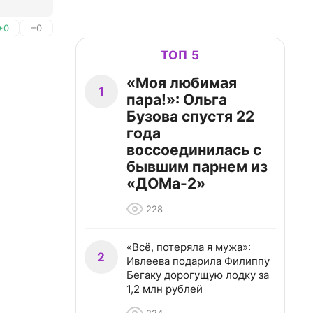
+0
–0
ТОП 5
«Моя любимая
1
пара!»: Ольга
Бузова спустя 22
года
воссоединилась с
бывшим парнем из
«ДОМа-2»
228
«Всё, потеряла я мужа»:
2
Ивлеева подарила Филиппу
Бегаку дорогущую лодку за
1,2 млн рублей