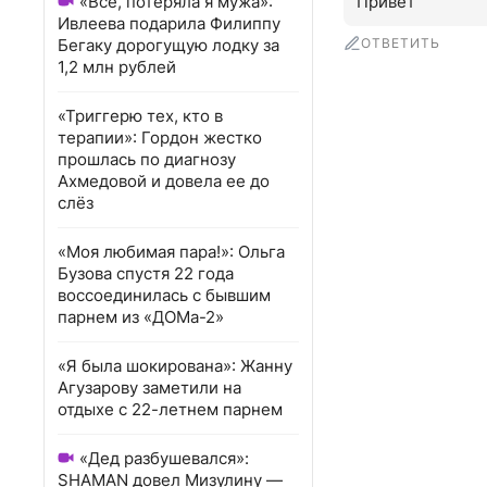
«Всё, потеряла я мужа»:
Привет
Ивлеева подарила Филиппу
Бегаку дорогущую лодку за
ОТВЕТИТЬ
1,2 млн рублей
«Триггерю тех, кто в
терапии»: Гордон жестко
прошлась по диагнозу
Ахмедовой и довела ее до
слёз
«Моя любимая пара!»: Ольга
Бузова спустя 22 года
воссоединилась с бывшим
парнем из «ДОМа-2»
«Я была шокирована»: Жанну
Агузарову заметили на
отдыхе с 22-летнем парнем
«Дед разбушевался»:
SHAMAN довел Мизулину —