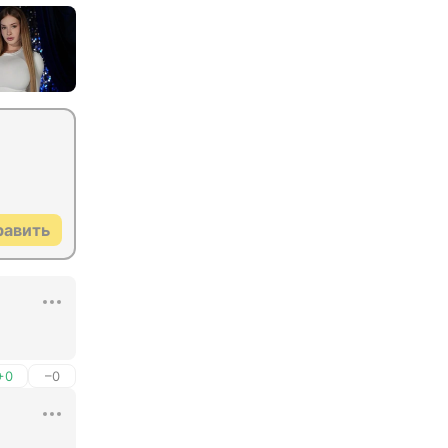
равить
+0
–0