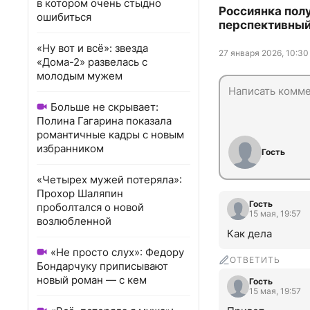
в котором очень стыдно
Россиянка пол
ошибиться
перспективный
«Ну вот и всё»: звезда
27 января 2026, 10:30
«Дома-2» развелась с
молодым мужем
Больше не скрывает:
Полина Гагарина показала
романтичные кадры с новым
избранником
Гость
«Четырех мужей потеряла»:
Прохор Шаляпин
Гость
проболтался о новой
15 мая, 19:57
возлюбленной
Как дела
«Не просто слух»: Федору
ОТВЕТИТЬ
Бондарчуку приписывают
новый роман — с кем
Гость
15 мая, 19:57