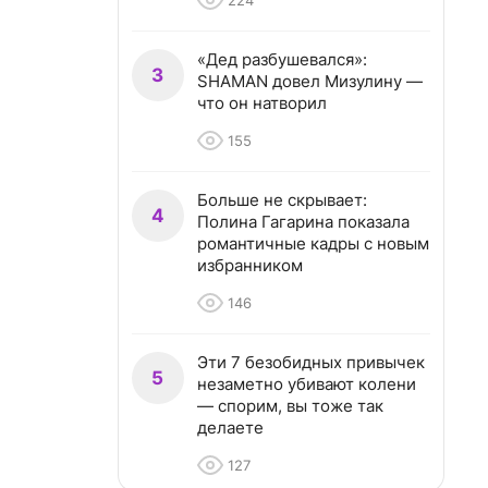
224
«Дед разбушевался»:
3
SHAMAN довел Мизулину —
что он натворил
155
Больше не скрывает:
4
Полина Гагарина показала
романтичные кадры с новым
избранником
146
Эти 7 безобидных привычек
5
незаметно убивают колени
— спорим, вы тоже так
делаете
127