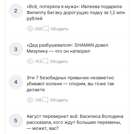
«Всё, потеряла я мужа»: Ивлеева подарила
2
Филиппу Бегаку дорогущую лодку за 1,2 млн
рублей
200
Обсудить
«Дед разбушевался»: SHAMAN довел
3
Мизулину — что он натворил
153
Обсудить
Эти 7 безобидных привычек незаметно
4
убивают колени — спорим, вы тоже так
делаете
126
Обсудить
Август перевернет всё: Василиса Володина
5
рассказала, кого ждут большие перемены,
— может, вас?