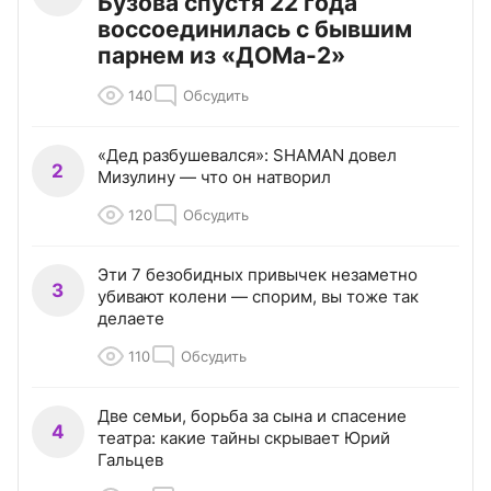
Бузова спустя 22 года
воссоединилась с бывшим
парнем из «ДОМа-2»
140
Обсудить
«Дед разбушевался»: SHAMAN довел
2
Мизулину — что он натворил
120
Обсудить
Эти 7 безобидных привычек незаметно
3
убивают колени — спорим, вы тоже так
делаете
110
Обсудить
Две семьи, борьба за сына и спасение
4
театра: какие тайны скрывает Юрий
Гальцев