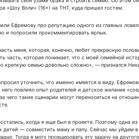
язывать себя узами брака и строить семью. Об этом он
ре «Шоу Воли» (16+) на ТНТ, куда пришел гостем.
или Ефремову про репутацию одного из главных ловел
но и попросили прокомментировать ярлык.
часть меня, которая, конечно, любит прекрасную полов
ть часть, которая понимает, что с моей семейной ист
то крепкую семью довольно сложно», — признался Ник
просил уточнить, что именно имеется в виду. Ефремов
а него повлиял опыт родителей и детское желание «со
-за чего такие сценарии могут переноситься на отноше
сте.
сстались, когда я еще был в проекте. Поэтому одна из
х детей — совместить маму и папу. Сейчас мы уйдем в
ладно. Тогда я могу проецировать эту задачу на другог