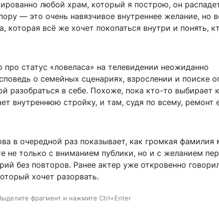
тированно любой храм, который я построю, он распаде
пору — это очень навязчивое внутреннее желание, но 
а, которая всё же хочет покопаться внутри и понять, к
р про статус «ловеласа» на телевидении неожиданно
споведь о семейных сценариях, взрослении и поиске о
й разобраться в себе. Похоже, пока кто-то выбирает 
т внутреннюю стройку, и там, судя по всему, ремонт 
ва в очередной раз показывает, как громкая фамилия
е не только с вниманием публики, но и с желанием пе
рий без повторов. Ранее актер уже откровенно говори
который хочет разорвать.
Выделите фрагмент и нажмите Ctrl+Enter