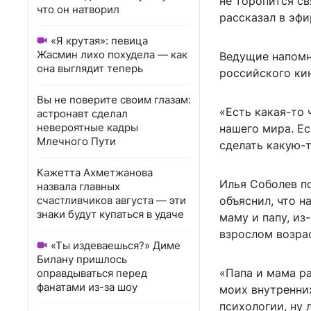
не торопится св
что он натворил
рассказал в эфи
«Я крутая»: певица
Жасмин лихо похудела — как
Ведущие напомн
она выглядит теперь
российского ки
Вы не поверите своим глазам:
«Есть какая-то 
астронавт сделал
невероятные кадры
нашего мира. Ес
Млечного Пути
сделать какую-
Кажетта Ахметжанова
Илья Соболев по
назвала главных
счастливчиков августа — эти
объяснил, что н
знаки будут купаться в удаче
маму и папу, из
взрослом возра
«Ты издеваешься?» Диме
Билану пришлось
«Папа и мама ра
оправдываться перед
фанатами из-за шоу
моих внутренни
психологии, ну 