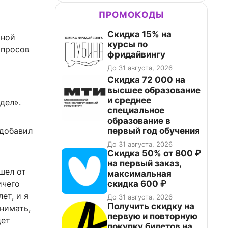
ПРОМОКОДЫ
Скидка 15% на
чной
курсы по
опросов
фридайвингу
До 31 августа, 2026
Скидка 72 000 на
высшее образование
и среднее
дел».
специальное
образование в
первый год обучения
 добавил
До 31 августа, 2026
Скидка 50% от 800 ₽
на первый заказ,
шел от
максимальная
скидка 600 ₽
ичего
ет, и я
До 31 августа, 2026
Получить скидку на
онимать,
первую и повторную
дет
покупку билетов на