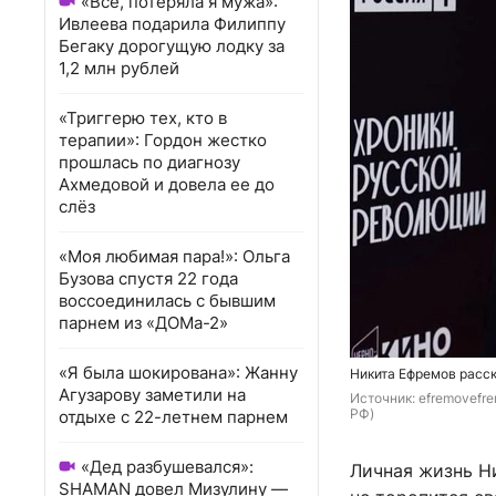
«Всё, потеряла я мужа»:
Ивлеева подарила Филиппу
Бегаку дорогущую лодку за
1,2 млн рублей
«Триггерю тех, кто в
терапии»: Гордон жестко
прошлась по диагнозу
Ахмедовой и довела ее до
слёз
«Моя любимая пара!»: Ольга
Бузова спустя 22 года
воссоединилась с бывшим
парнем из «ДОМа-2»
«Я была шокирована»: Жанну
Никита Ефремов расск
Агузарову заметили на
Источник: 
efremovefre
РФ)
отдыхе с 22-летнем парнем
«Дед разбушевался»:
Личная жизнь Н
SHAMAN довел Мизулину —