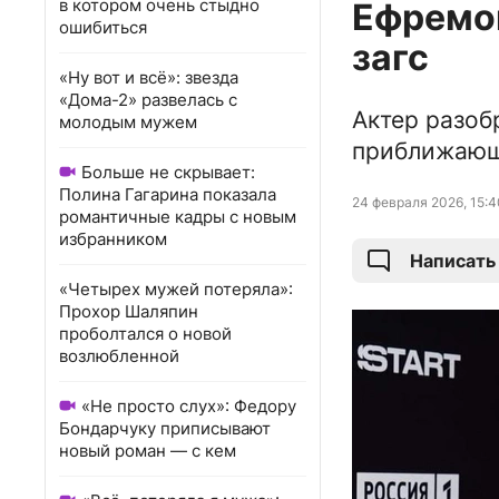
в котором очень стыдно
Ефремов
ошибиться
загс
«Ну вот и всё»: звезда
«Дома-2» развелась с
Актер разоб
молодым мужем
приближающ
Больше не скрывает:
Полина Гагарина показала
24 февраля 2026, 15:4
романтичные кадры с новым
избранником
Написать
«Четырех мужей потеряла»:
Прохор Шаляпин
проболтался о новой
возлюбленной
«Не просто слух»: Федору
Бондарчуку приписывают
новый роман — с кем