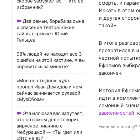
скорое замужество — кто ее
смерть, и гаран
избранник?
Искать в этом о
и другая сторон
Две семьи, борьба за сына
такой».
и спасение театра: какие
тайны скрывает Юрий
Гальцев
В итоге разгово
превратился в и
98% людей не находят все 3
честной попытко
ошибки на этой картине. А вы
Ефремов выбирае
справитесь за минуту?
закончен.
«Мне не стыдно»: куда
пропал Иван Демидов и чем
История Ефремо
сейчас занимается рулевой
идти в комплект
«МузОбоза»
семейный сцена
зависимостей
, 
Эта иллюзия вас запутает:
что на самом деле говорит
вирусное пианино с
Увидели опечатку? 
Чебурашкой — «Ты где» или
«Это не я»?