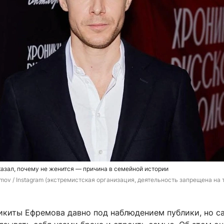
азал, почему не женится — причина в семейной истории
mov 
/ Instagram (экстремистская организация, деятельность запрещена на 
икиты Ефремова давно под наблюдением публики, но с