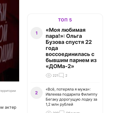
ТОП 5
«Моя любимая
1
пара!»: Ольга
Бузова спустя 22
года
воссоединилась с
бывшим парнем из
«ДОМа-2»
221
2
«Всё, потеряла я мужа»:
территории 
2
Ивлеева подарила Филиппу
Бегаку дорогущую лодку за
1,2 млн рублей
ам актер