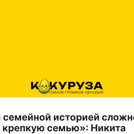
 семейной историей сложн
 крепкую семью»: Никита