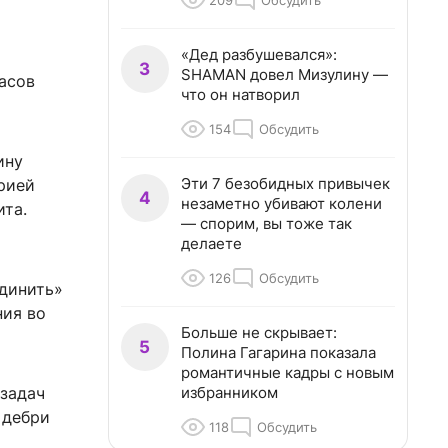
209
Обсудить
«Дед разбушевался»:
3
SHAMAN довел Мизулину —
асов
что он натворил
154
Обсудить
ину
Эти 7 безобидных привычек
орией
4
незаметно убивают колени
ита.
— спорим, вы тоже так
делаете
126
Обсудить
единить»
ния во
Больше не скрывает:
5
Полина Гагарина показала
романтичные кадры с новым
избранником
 задач
 дебри
118
Обсудить
о