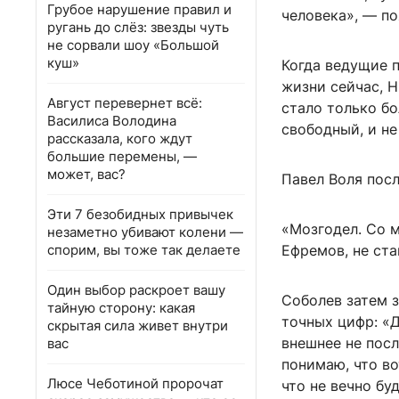
Грубое нарушение правил и
человека», — по
ругань до слёз: звезды чуть
не сорвали шоу «Большой
куш»
Когда ведущие 
жизни сейчас, 
Август перевернет всё:
стало только бо
Василиса Володина
свободный, и не
рассказала, кого ждут
большие перемены, —
может, вас?
Павел Воля посл
Эти 7 безобидных привычек
«Мозгодел. Со 
незаметно убивают колени —
спорим, вы тоже так делаете
Ефремов, не ста
Один выбор раскроет вашу
Соболев затем з
тайную сторону: какая
точных цифр: «Д
скрытая сила живет внутри
внешнее не посл
вас
понимаю, что во
Люсе Чеботиной пророчат
что не вечно бу