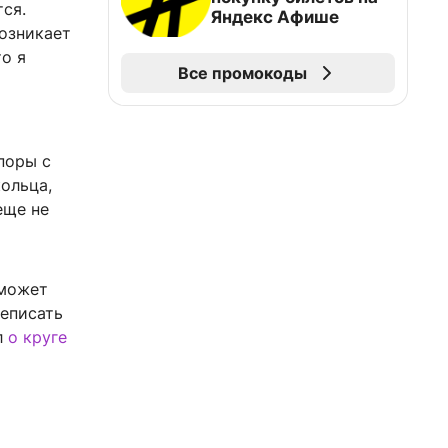
тся.
Яндекс Афише
возникает
то я
Все промокоды
поры с
кольца,
еще не
 может
реписать
л
о круге