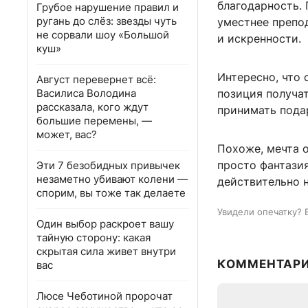
благодарность. 
Грубое нарушение правил и
ругань до слёз: звезды чуть
уместнее препод
не сорвали шоу «Большой
и искренности.
куш»
Интересно, что 
Август перевернет всё:
Василиса Володина
позиция получат
рассказала, кого ждут
принимать пода
большие перемены, —
может, вас?
Похоже, мечта о
просто фантазия
Эти 7 безобидных привычек
незаметно убивают колени —
действительно 
спорим, вы тоже так делаете
Увидели опечатку? 
Один выбор раскроет вашу
тайную сторону: какая
скрытая сила живет внутри
КОММЕНТАР
вас
Люсе Чеботиной пророчат