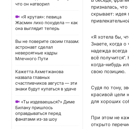
В беседе, фрагм
что он натворил
призналась, что
скрывает: идея 
«Я крутая»: певица
привлекательно
Жасмин лихо похудела — как
она выглядит теперь
«Я хотела бы, ч
Вы не поверите своим глазам:
Знаете, когда о
астронавт сделал
надежда всегда 
невероятные кадры
всё получится“.
Млечного Пути
когда-нибудь ил
свою позицию.
Кажетта Ахметжанова
назвала главных
счастливчиков августа — эти
Судя по тону, з
знаки будут купаться в удаче
красивой цели н
для хороших со
«Ты издеваешься?» Диме
Билану пришлось
оправдываться перед
При этом не ка
фанатами из-за шоу
открыто перечи