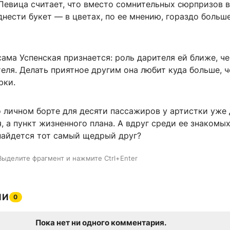
Певица считает, что вместо сомнительных сюрпризов в
нести букет — в цветах, по ее мнению, гораздо больш
сама Успенская признается: роль дарителя ей ближе, ч
еля. Делать приятное другим она любит куда больше, 
рки.
 личном борте для десяти пассажиров у артистки уже 
, а пункт жизненного плана. А вдруг среди ее знакомы
найдется тот самый щедрый друг?
Выделите фрагмент и нажмите Ctrl+Enter
ИИ
0
Пока нет ни одного комментария.