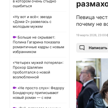
в котором очень стыдно
размах
ошибиться
Певица чест
«Ну вот и всё»: звезда
«Дома-2» развелась с
почему не в
молодым мужем
19 марта 2026, 23:00
Больше не скрывает:
Полина Гагарина показала
романтичные кадры с новым
Написать
избранником
«Четырех мужей потеряла»:
Прохор Шаляпин
проболтался о новой
возлюбленной
«Не просто слух»: Федору
Бондарчуку приписывают
новый роман — с кем