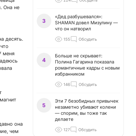
певица
224
Обсудить
. Она не
«Дед разбушевался»:
3
SHAMAN довел Мизулину —
что он натворил
а десять.
155
Обсудить
 что
У меня
Больше не скрывает:
4
надеюсь
Полина Гагарина показала
романтичные кадры с новым
овала
избранником
146
Обсудить
т
 магнит
Эти 7 безобидных привычек
5
незаметно убивают колени
— спорим, вы тоже так
делаете
давно она
127
Обсудить
ие, чем