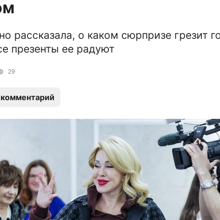
ом
но рассказала, о каком сюрпризе грезит г
се презенты ее радуют
29
 комментарий