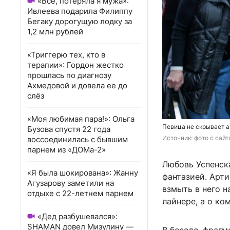
«Всё, потеряла я мужа»:
Ивлеева подарила Филиппу
Бегаку дорогущую лодку за
1,2 млн рублей
«Триггерю тех, кто в
терапии»: Гордон жестко
прошлась по диагнозу
Ахмедовой и довела ее до
слёз
«Моя любимая пара!»: Ольга
Певица не скрывает а
Бузова спустя 22 года
Источник: 
фото с сай
воссоединилась с бывшим
парнем из «ДОМа-2»
Любовь Успенск
«Я была шокирована»: Жанну
фантазией. Арти
Агузарову заметили на
взмыть в него н
отдыхе с 22-летнем парнем
лайнере, а о ко
«Дед разбушевался»:
SHAMAN довел Мизулину —