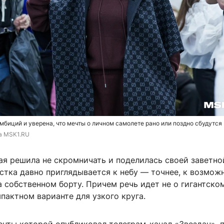
мбиций и уверена, что мечты о личном самолете рано или поздно сбудутся
та MSK1.RU
ая решила не скромничать и поделилась своей заветно
стка давно приглядывается к небу — точнее, к возмож
а собственном борту. Причем речь идет не о гигантско
мпактном варианте для узкого круга.