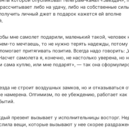
енты которой опубликовал телеграм-канал «Звездач», 
 рассчитывает либо на удачу, либо на собственные силы
получить личный джет в подарок кажется ей вполне
й.
тобы мне самолет подарили, маленький такой, человек н
 чем-то мечтаешь, то не нужно терять надежды, потому
помогает притягивать позитив. Всегда надо говорить: „
 Насчет самолета я, конечно, не настолько уверена, но 
и сама куплю, или мне подарят», — так она сформулир
везда не строит воздушных замков, но и отказываться о
е намерена. Оптимизм, по ее убеждению, работает как
бытий.
ждый презент вызывает у исполнительницы восторг. Не
слила вещи, которые вызывают у нее скорее раздражен