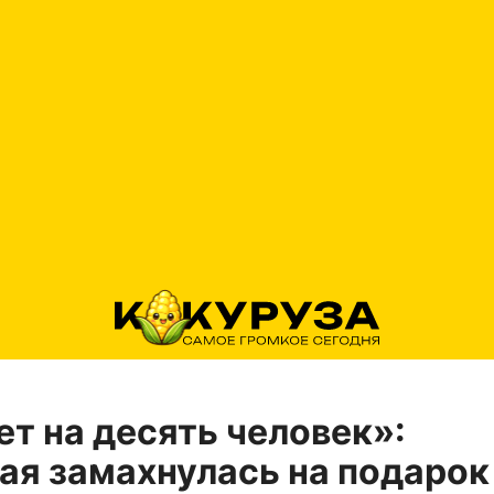
т на десять человек»:
ая замахнулась на подарок