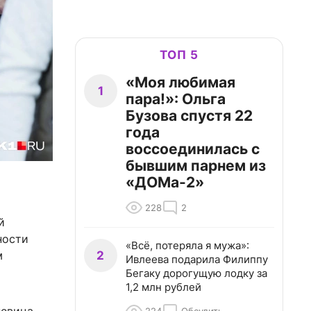
ТОП 5
«Моя любимая
1
пара!»: Ольга
Бузова спустя 22
года
воссоединилась с
бывшим парнем из
«ДОМа-2»
228
2
й
ности
«Всё, потеряла я мужа»:
2
м
Ивлеева подарила Филиппу
Бегаку дорогущую лодку за
1,2 млн рублей