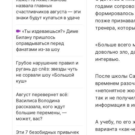
назвала главных
годами сопрово
счастливчиков августа — эти
формировалось 
знаки будут купаться в удаче
позже признава
тренера, которы
«Ты издеваешься?» Диме
Билану пришлось
оправдываться перед
«Больше всего м
фанатами из-за шоу
довольно зло, 
интервью.
Грубое нарушение правил и
ругань до слёз: звезды чуть
не сорвали шоу «Большой
После школы Саб
куш»
временем разоча
«непонятное жю
Август перевернет всё:
так и не получи
Василиса Володина
информация в ин
рассказала, кого ждут
большие перемены, —
может, вас?
А учебу, по его 
варианта «как-н
Эти 7 безобидных привычек