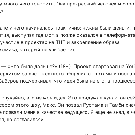
у много чего говорить. Она прекрасный человек и хор
.»
апе у него начиналась практично: нужны были деньги, 
тия, выступал где мог, а позже оказался в телеформата
участие в проектах на ТНТ и закрепление образа
комика, который не улыбается.
 — «Что было дальше?» (18+). Проект стартовал на You
перхитом за счет жесткого общения с гостями и посто
абуров подчеркивал, что идея была не его, а продюсер
 случайно, это не моя идея. Это придумал чувак, он се
ером этого шоу, Макс. Он позвал Рустама и Тамби сна
е позвали меня в качестве ведущего. Я еще не знал, в ч
я, но согласился».