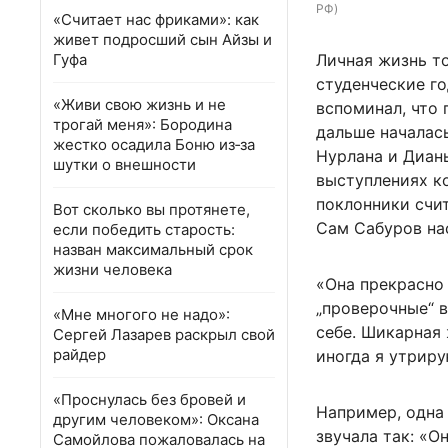
РФ)
«Считает нас фриками»: как
живет подросший сын Айзы и
Гуфа
Личная жизнь т
студенческие го
«Живи свою жизнь и не
вспоминал, что 
трогай меня»: Бородина
дальше началась
жестко осадила Боню из‑за
Нурлана и Дианы
шутки о внешности
выступлениях к
поклонники счи
Вот сколько вы протянете,
Сам Сабуров нас
если победить старость:
назван максимальный срок
жизни человека
«Она прекрасно 
„проверочные“ в
«Мне многого не надо»:
себе. Шикарная 
Сергей Лазарев раскрыл свой
райдер
иногда я утриру
«Проснулась без бровей и
Например, одна
другим человеком»: Оксана
звучала так: «О
Самойлова пожаловалась на