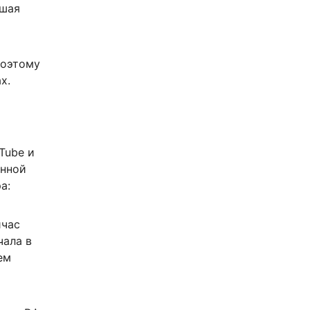
ошая
поэтому
х.
Tube и
янной
а:
йчас
чала в
ем