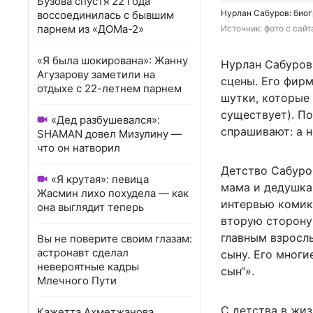
Бузова спустя 22 года
Нурлан Сабуров: биог
воссоединилась с бывшим
парнем из «ДОМа-2»
Источник: 
фото с сай
«Я была шокирована»: Жанну
Нурлан Сабуров
Агузарову заметили на
сцены. Его фир
отдыхе с 22-летнем парнем
шутки, которые 
существует). По
«Дед разбушевался»:
спрашивают: а н
SHAMAN довел Мизулину —
что он натворил
Детство Сабуро
«Я крутая»: певица
мама и дедушка:
Жасмин лихо похудела — как
интервью комик 
она выглядит теперь
вторую сторону 
главным взрослы
Вы не поверите своим глазам:
астронавт сделал
сыну. Его многи
невероятные кадры
сын“».
Млечного Пути
С детства в жиз
Кажетта Ахметжанова