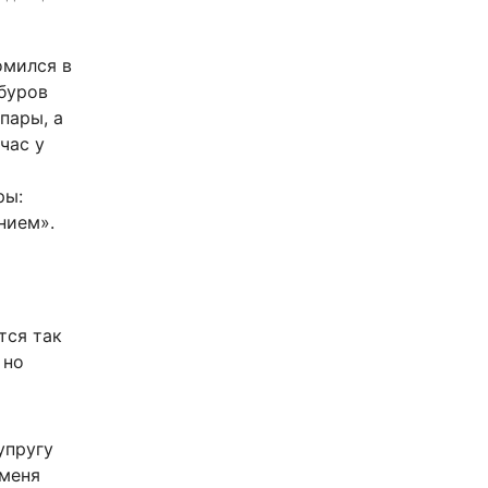
омился в
абуров
пары, а
час у
ры:
нием».
тся так
 но
упругу
 меня