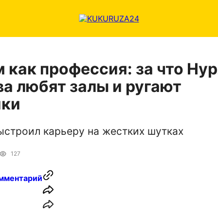
 как профессия: за что Ну
а любят залы и ругают
ики
ыстроил карьеру на жестких шутках
127
мментарий