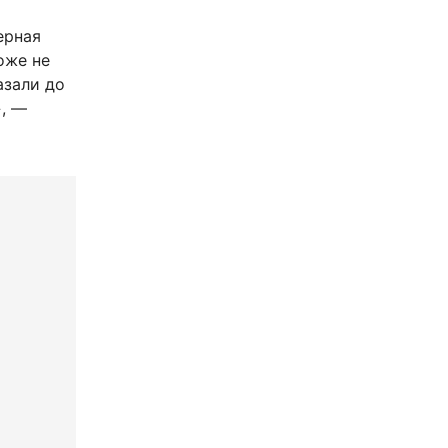
ерная
оже не
азали до
», —