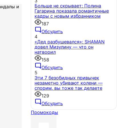
3
Больше не скрывает: Полина
Гагарина показала романтичные
кадры с новым избранником
187
Обсудить
4
«Дед разбушевался»: SHAMAN
довел Мизулину — что он
натворил
158
Обсудить
5
Эти 7 безобидных привычек
незаметно убивают колени —
спорим, вы тоже так делаете
129
Обсудить
Промокоды