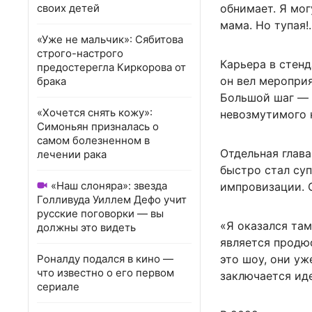
своих детей
обнимает. Я мог
мама. Но тупая!.
«Уже не мальчик»: Сябитова
строго-настрого
Карьера в стенд
предостерегла Киркорова от
он вел мероприя
брака
Большой шаг — 
«Хочется снять кожу»:
невозмутимого 
Симоньян призналась о
самом болезненном в
Отдельная глава
лечении рака
быстро стал су
«Наш слоняра»: звезда
импровизации. С
Голливуда Уиллем Дефо учит
русские поговорки — вы
«Я оказался там
должны это видеть
является продюс
Роналду подался в кино —
это шоу, они уж
что известно о его первом
заключается иде
сериале