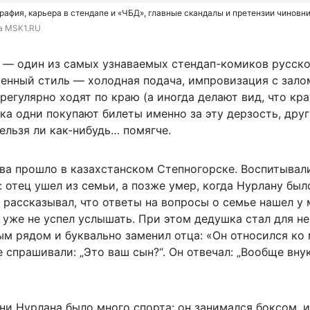
рафия, карьера в стендапе и «ЧБД», главные скандалы и претензии чиновн
та MSK1.RU
 — один из самых узнаваемых стендап-комиков русск
менный стиль — холодная подача, импровизация с зало
регулярно ходят по краю (а иногда делают вид, что кра
ка одни покупают билеты именно за эту дерзость, дру
ельзя ли как-нибудь… помягче.
ва прошло в казахстанском Степногорске. Воспитывал
 отец ушел из семьи, а позже умер, когда Нурлану было
рассказывал, что ответы на вопросы о семье нашел у 
уже не успел услышать. При этом дедушка стал для не
м рядом и буквально заменил отца: «Он относился ко 
е спрашивали: „Это ваш сын?“. Он отвечал: „Вообще вну
ни Нурлана было много спорта: он занимался боксом, 