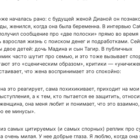
оже началась рано: с будущей женой Дианой он познак
ды, женился, когда она была беременна. В интервью С
получил сообщение про «две полоски» прямо во время 
 взрослая жизнь с поиском денег и подработками. Сей
 двое детей: дочь Мадина и сын Тагир. В публичных
омик часто шутит про семью, и это тоже вызывает спо
тают это «сценическим образом», критики — «уничиже
таивает, что жена воспринимает это спокойно:
на это реагирует, сама похихикивает, приходит на мои
ыступления, а к тем, кто пытается ее защитить, относи
женщина, она меня любит и понимает, что это взаимно,
ю ее минусы».
 из самых цитируемых (и самых спорных) реплик про с
на очень милая. У нее добрые глаза. Я люблю, когда она