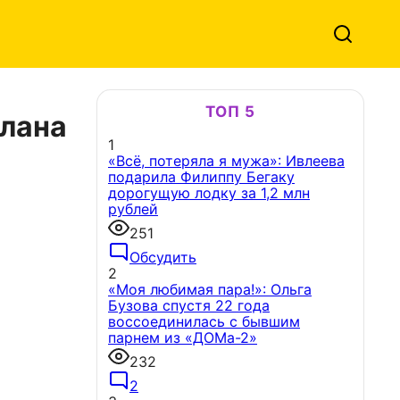
ТОП 5
рлана
1
«Всё, потеряла я мужа»: Ивлеева
подарила Филиппу Бегаку
дорогущую лодку за 1,2 млн
рублей
251
Обсудить
2
«Моя любимая пара!»: Ольга
Бузова спустя 22 года
воссоединилась с бывшим
парнем из «ДОМа-2»
232
2