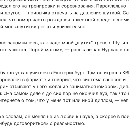
ждал его на тренировки и соревнования. Параллельно
и другое — привычка отвечать на давление шуткой. С
лся, что юмор часто рождался в жесткой среде: вспом
й мог «шутить» резко и унизительно.
не запомнилось, как надо мной „шутил“ тренер. Шутил
даже унижал. Порой матом», — рассказывал Нурлан в о
уров уехал учиться в Екатеринбург. Там он играл в КВ
ровался в формате и говорил, что система взносов и
ри» отбивают у него желание заниматься юмором. Дип
л: «На самом деле я до сих пор не окончил вуз, так что 
тернете о том, что у меня тот или иной диплом, — неп
же словам, он менял не из любви к науке, а скорее в по
ибудь договориться» с реальностью.