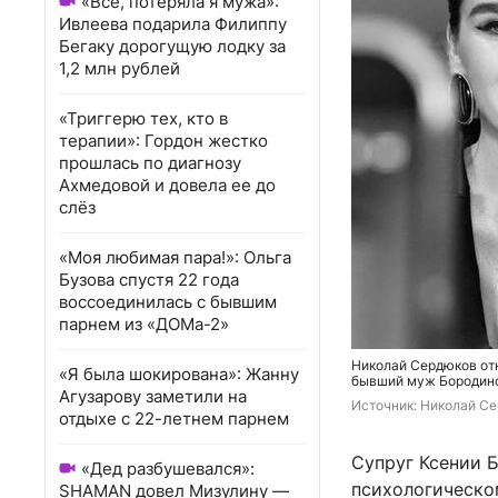
«Всё, потеряла я мужа»:
Ивлеева подарила Филиппу
Бегаку дорогущую лодку за
1,2 млн рублей
«Триггерю тех, кто в
терапии»: Гордон жестко
прошлась по диагнозу
Ахмедовой и довела ее до
слёз
«Моя любимая пара!»: Ольга
Бузова спустя 22 года
воссоединилась с бывшим
парнем из «ДОМа-2»
Николай Сердюков отк
«Я была шокирована»: Жанну
бывший муж Бородин
Агузарову заметили на
Источник: 
Николай Се
отдыхе с 22-летнем парнем
Супруг Ксении 
«Дед разбушевался»:
психологическом
SHAMAN довел Мизулину —