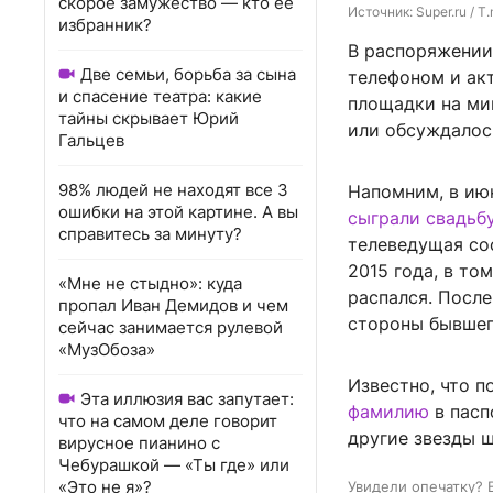
скорое замужество — кто ее
Источник: 
Super.ru / T
избранник?
В распоряжении 
Две семьи, борьба за сына
телефоном и акт
и спасение театра: какие
площадки на ми
тайны скрывает Юрий
или обсуждалось
Гальцев
98% людей не находят все 3
Напомним, в ию
ошибки на этой картине. А вы
сыграли свадьб
справитесь за минуту?
телеведущая со
2015 года, в то
«Мне не стыдно»: куда
распался. Посл
пропал Иван Демидов и чем
стороны бывше
сейчас занимается рулевой
«МузОбоза»
Известно, что 
Эта иллюзия вас запутает:
фамилию
в пасп
что на самом деле говорит
другие звезды ш
вирусное пианино с
Чебурашкой — «Ты где» или
«Это не я»?
Увидели опечатку? 