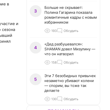
ние в
Больше не скрывает:
3
Полина Гагарина показала
романтичные кадры с новым
избранником
участие и
 сезона
193
Обсудить
бывший
ринял
«Дед разбушевался»:
4
SHAMAN довел Мизулину —
что он натворил
158
Обсудить
Эти 7 безобидных привычек
5
незаметно убивают колени
— спорим, вы тоже так
делаете
130
Обсудить