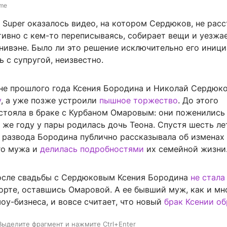
.me
Super оказалось видео, на котором Сердюков, не расс
ивно с кем-то переписываясь, собирает вещи и уезжае
нивэне. Было ли это решение исключительно его иниц
 с супругой, неизвестно.
не прошлого года Ксения Бородина и Николай Сердюк
у
, а уже позже устроили
пышное торжество
. До этого
стояла в браке с Курбаном Омаровым: они поженились
м же году у пары родилась дочь Теона. Спустя шесть ле
е развода Бородина публично рассказывала об изменах
го мужа и
делилась подробностями
их семейной жизни
после свадьбы с Сердюковым Ксения Бородина
не стала
орте, оставшись Омаровой. А ее бывший муж, как и мн
оу-бизнеса, и вовсе считает, что новый
брак Ксении об
Выделите фрагмент и нажмите Ctrl+Enter