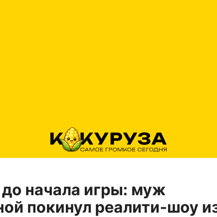
до начала игры: муж
ой покинул реалити-шоу и