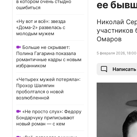
в котором очень стыдно
ее быв
ошибиться
Николай Сер
«Ну вот и всё»: звезда
«Дома-2» развелась с
участников 
молодым мужем
Омаров
Больше не скрывает:
Полина Гагарина показала
5 февраля 2026, 18:00
романтичные кадры с новым
избранником
Написать
«Четырех мужей потеряла»:
Прохор Шаляпин
проболтался о новой
возлюбленной
«Не просто слух»: Федору
Бондарчуку приписывают
новый роман — с кем