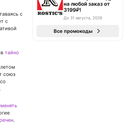
на любой заказ от
3199₽!
таваясь с
До 31 августа, 2026
т с
иативой
Все промокоды
ов
тайно
 летом
т союз
 со
.
 менять
огие
речен
.