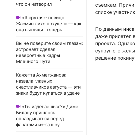
что он натворил
съемкам. Причин
списке участни
«Я крутая»: певица
Жасмин лихо похудела — как
По данным инса
она выглядит теперь
даже прилетел 
Вы не поверите своим глазам:
проекта. Однако
астронавт сделал
супруг его жены
невероятные кадры
решение покинут
Млечного Пути
Кажетта Ахметжанова
назвала главных
счастливчиков августа — эти
знаки будут купаться в удаче
«Ты издеваешься?» Диме
Билану пришлось
оправдываться перед
фанатами из-за шоу