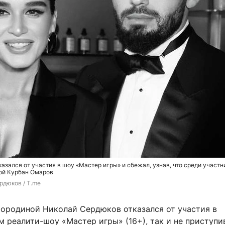
азался от участия в шоу «Мастер игры» и сбежал, узнав, что среди участн
ой Курбан Омаров
рдюков / T.me
Бородиной Николай Сердюков отказался от участия в
 реалити-шоу «Мастер игры» (16+), так и не приступи