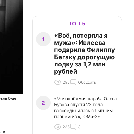
ТОП 5
«Всё, потеряла я
1
мужа»: Ивлеева
подарила Филиппу
Бегаку дорогущую
лодку за 1,2 млн
рублей
255
Обсудить
«Моя любимая пара!»: Ольга
иков будет
2
Бузова спустя 22 года
воссоединилась с бывшим
парнем из «ДОМа-2»
236
3
в к