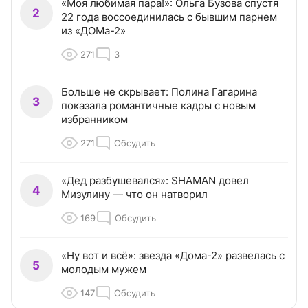
«Моя любимая пара!»: Ольга Бузова спустя
2
22 года воссоединилась с бывшим парнем
из «ДОМа-2»
271
3
Больше не скрывает: Полина Гагарина
3
показала романтичные кадры с новым
избранником
271
Обсудить
«Дед разбушевался»: SHAMAN довел
4
Мизулину — что он натворил
169
Обсудить
«Ну вот и всё»: звезда «Дома-2» развелась с
5
молодым мужем
147
Обсудить