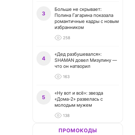
Больше не скрывает:
3
Полина Гагарина показала
романтичные кадры с новым
избранником
258
«Дед разбушевался»:
4
SHAMAN довел Мизулину —
что он натворил
163
«Ну вот и всё»: звезда
5
«Дома-2» развелась с
молодым мужем
138
ПРОМОКОДЫ