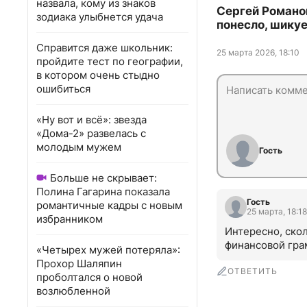
назвала, кому из знаков
Сергей Романов
зодиака улыбнется удача
понесло, шику
Справится даже школьник:
25 марта 2026, 18:10
пройдите тест по географии,
в котором очень стыдно
ошибиться
«Ну вот и всё»: звезда
«Дома-2» развелась с
молодым мужем
Гость
Больше не скрывает:
Полина Гагарина показала
Гость
романтичные кадры с новым
25 марта, 18:18
избранником
Интересно, скол
финансовой гра
«Четырех мужей потеряла»:
Прохор Шаляпин
ОТВЕТИТЬ
проболтался о новой
возлюбленной