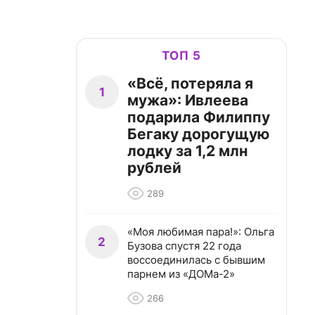
ТОП 5
«Всё, потеряла я
1
мужа»: Ивлеева
подарила Филиппу
Бегаку дорогущую
лодку за 1,2 млн
рублей
289
«Моя любимая пара!»: Ольга
2
Бузова спустя 22 года
воссоединилась с бывшим
парнем из «ДОМа-2»
266