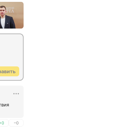
равить
вия 
+0
–0