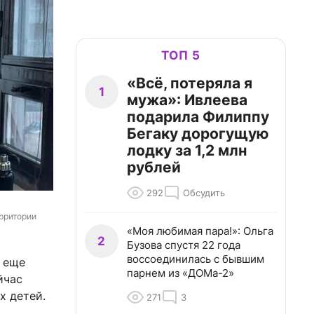
ТОП 5
«Всё, потеряла я
1
мужа»: Ивлеева
подарила Филиппу
Бегаку дорогущую
лодку за 1,2 млн
рублей
292
Обсудить
рритории 
«Моя любимая пара!»: Ольга
2
Бузова спустя 22 года
воссоединилась с бывшим
 еще
парнем из «ДОМа-2»
йчас
х детей.
271
3