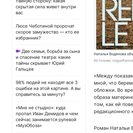
тайную сторону: какая
скрытая сила живет внутри
вас
Люсе Чеботиной пророчат
скорое замужество — кто ее
избранник?
Две семьи, борьба за сына
Наталья Водянова объ
и спасение театра: какие
Источник: 
voguefrance
тайны скрывает Юрий
Гальцев
«Между показам
98% людей не находят все 3
мной, что берем
ошибки на этой картине. А вы
обложки. Во вр
справитесь за минуту?
образа материн
том, как ей пов
«Мне не стыдно»: куда
редакционного 
пропал Иван Демидов и чем
сейчас занимается рулевой
«МузОбоза»
Роман Натальи В