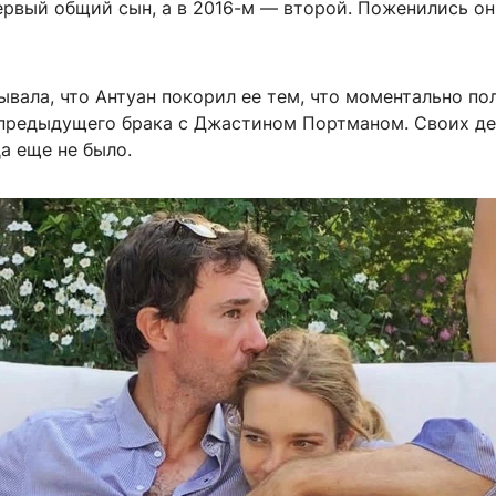
ервый общий сын, а в 2016-м — второй. Поженились он
вала, что Антуан покорил ее тем, что моментально по
 предыдущего брака с Джастином Портманом. Своих де
а еще не было.