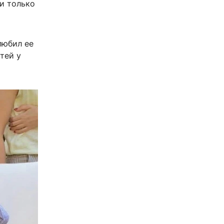
и только
любил ее
тей у