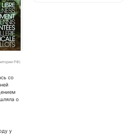
ритории РФ)
ась со
тней
щением
шляла о
оду у