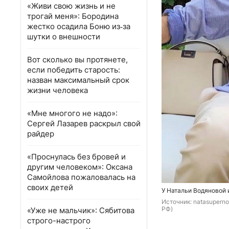
«Живи свою жизнь и не
трогай меня»: Бородина
жестко осадила Боню из‑за
шутки о внешности
Вот сколько вы протянете,
если победить старость:
назван максимальный срок
жизни человека
«Мне многого не надо»:
Сергей Лазарев раскрыл свой
райдер
«Проснулась без бровей и
другим человеком»: Оксана
Самойлова пожаловалась на
своих детей
У Натальи Водяновой 
Источник: 
natasuperno
РФ)
«Уже не мальчик»: Сябитова
строго-настрого