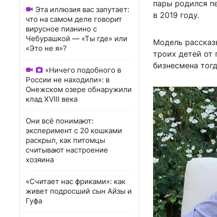
пары родился п
Эта иллюзия вас запутает:
в 2019 году.
что на самом деле говорит
вирусное пианино с
Чебурашкой — «Ты где» или
Модель рассказы
«Это не я»?
троих детей от
бизнесмена тогд
«Ничего подобного в
России не находили»: в
Онежском озере обнаружили
клад XVIII века
Они всё понимают:
эксперимент с 20 кошками
раскрыл, как питомцы
считывают настроение
хозяина
«Считает нас фриками»: как
живет подросший сын Айзы и
Гуфа