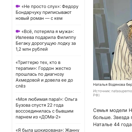
«Не просто слух»: Федору
Бондарчуку приписывают
новый роман — с кем
«Всё, потеряла я мужа»:
Ивлеева подарила Филиппу
Бегаку дорогущую лодку за
1,2 млн рублей
«Триггерю тех, кто в
терапии»: Гордон жестко
прошлась по диагнозу
Ахмедовой и довела ее до
Наталья Водянова бер
слёз
Источник: 
natasuperno
РФ)
«Моя любимая пара!»: Ольга
Бузова спустя 22 года
Семья модели Н
воссоединилась с бывшим
парнем из «ДОМа-2»
больше. Звезда
Наталье 44 года
«Я была шокирована»: Жанну