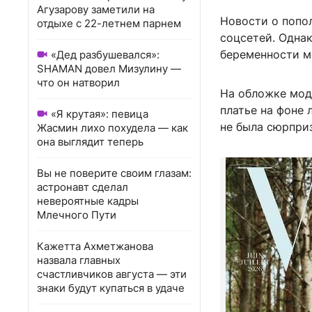
Агузарову заметили на
Новости о попол
отдыхе с 22-летнем парнем
соцсетей. Однак
беременности м
«Дед разбушевался»:
SHAMAN довел Мизулину —
что он натворил
На обложке мод
платье на фоне 
«Я крутая»: певица
не была сюрпри
Жасмин лихо похудела — как
она выглядит теперь
Вы не поверите своим глазам:
астронавт сделал
невероятные кадры
Млечного Пути
Кажетта Ахметжанова
назвала главных
счастливчиков августа — эти
знаки будут купаться в удаче