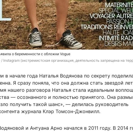
явила о беременности с обложки Vogue
 / Instagram (экстремистская организация, деятельность запрещена на тер
и в начале года Наталья Водянова по секрету поделил
енна. Я сразу поняла, что она должна стать звездой ле
емя нашего разговора Наталья стала идеальным вопло
ства — осознанного и полностью принятого. Она размы
езло получить такой шанс», — делилась руководитель
контента журнала Клэр Томсон-Джонвилл.
одяновой и Антуана Арно начался в 2011 году. В 2014 г