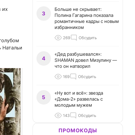
 их
Больше не скрывает:
3
Полина Гагарина показала
романтичные кадры с новым
избранником
269
Обсудить
голубом
ь Натальи
«Дед разбушевался»:
4
SHAMAN довел Мизулину —
что он натворил
169
Обсудить
«Ну вот и всё»: звезда
5
«Дома-2» развелась с
молодым мужем
143
Обсудить
ПРОМОКОДЫ