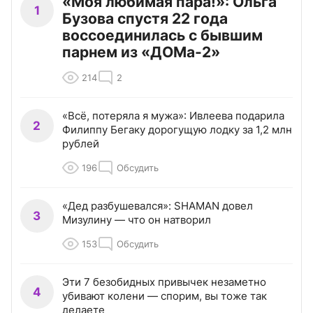
«Моя любимая пара!»: Ольга
1
Бузова спустя 22 года
воссоединилась с бывшим
парнем из «ДОМа-2»
214
2
«Всё, потеряла я мужа»: Ивлеева подарила
2
Филиппу Бегаку дорогущую лодку за 1,2 млн
рублей
196
Обсудить
«Дед разбушевался»: SHAMAN довел
3
Мизулину — что он натворил
153
Обсудить
Эти 7 безобидных привычек незаметно
4
убивают колени — спорим, вы тоже так
делаете