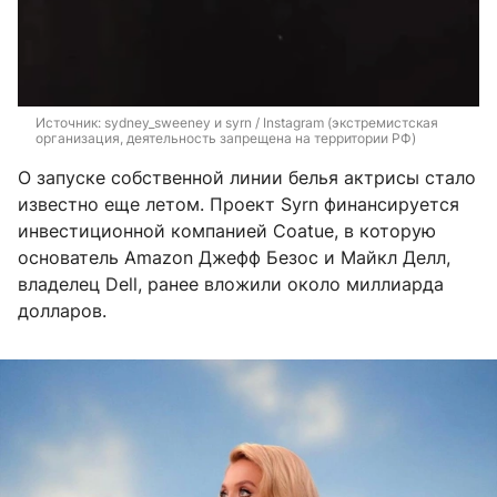
Источник: 
sydney_sweeney и syrn / Instagram (экстремистская 
организация, деятельность запрещена на территории РФ)
О запуске собственной линии белья актрисы стало
известно еще летом. Проект Syrn финансируется
инвестиционной компанией Coatue, в которую
основатель Amazon Джефф Безос и Майкл Делл,
владелец Dell, ранее вложили около миллиарда
долларов.