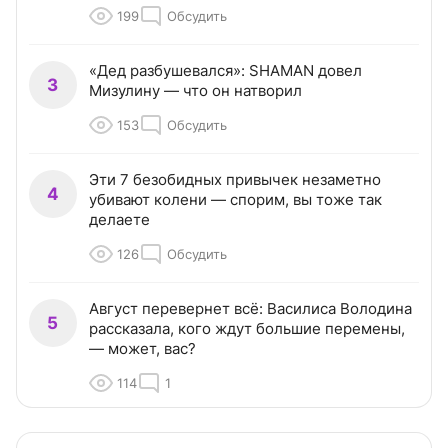
199
Обсудить
«Дед разбушевался»: SHAMAN довел
3
Мизулину — что он натворил
153
Обсудить
Эти 7 безобидных привычек незаметно
4
убивают колени — спорим, вы тоже так
делаете
126
Обсудить
Август перевернет всё: Василиса Володина
5
рассказала, кого ждут большие перемены,
— может, вас?
114
1