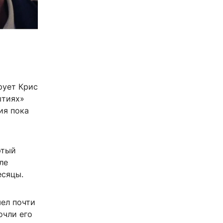
рует Крис
ытиях»
ия пока
ртый
ле
есяцы.
шел почти
очли его