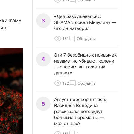
165
Обсудить
«Дед разбушевался»:
икингам»
3
SHAMAN довел Мизулину —
льно
что он натворил
151
Обсудить
Эти 7 безобидных привычек
4
незаметно убивают колени
— спорим, вы тоже так
делаете
122
Обсудить
Август перевернет всё:
5
Василиса Володина
рассказала, кого ждут
большие перемены, —
может, вас?
113
1