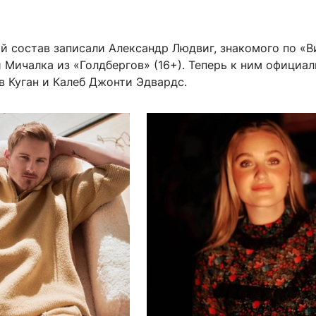
й состав записали Александр Людвиг, знакомого по «В
й Мичалка из «Голдбергов» (16+). Теперь к ним официа
в Куган и Калеб Джонти Эдвардс.