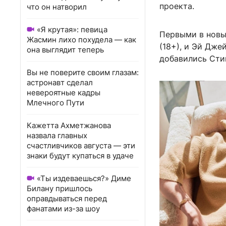
проекта.
что он натворил
«Я крутая»: певица
Первыми в новы
Жасмин лихо похудела — как
(18+), и Эй Дже
она выглядит теперь
добавились Сти
Вы не поверите своим глазам:
астронавт сделал
невероятные кадры
Млечного Пути
Кажетта Ахметжанова
назвала главных
счастливчиков августа — эти
знаки будут купаться в удаче
«Ты издеваешься?» Диме
Билану пришлось
оправдываться перед
фанатами из-за шоу