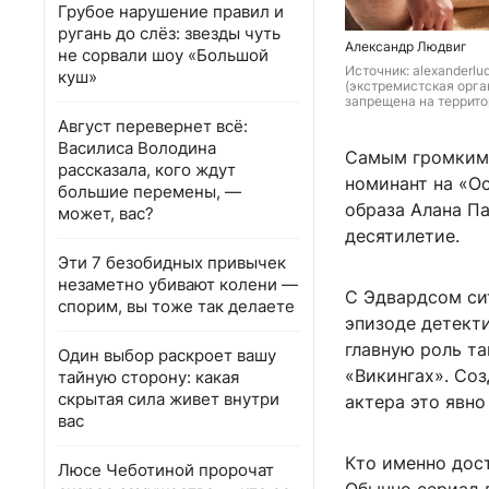
Грубое нарушение правил и
ругань до слёз: звезды чуть
Александр Людвиг
не сорвали шоу «Большой
Источник: 
alexanderlud
куш»
(экстремистская орга
запрещена на террито
Август перевернет всё:
Василиса Володина
Самым громким 
рассказала, кого ждут
номинант на «О
большие перемены, —
образа Алана П
может, вас?
десятилетие.
Эти 7 безобидных привычек
незаметно убивают колени —
С Эдвардсом си
спорим, вы тоже так делаете
эпизоде детекти
главную роль т
Один выбор раскроет вашу
«Викингах». Со
тайную сторону: какая
скрытая сила живет внутри
актера это явно
вас
Кто именно дос
Люсе Чеботиной пророчат