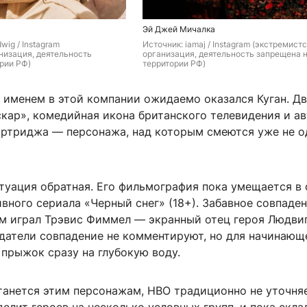
Эй Джей Мичалка
wig / Instagram 
Источник: 
iamaj / Instagram (экстремистс
низация, деятельность 
организация, деятельность запрещена н
рии РФ)
территории РФ)
именем в этой компании ожидаемо оказался Куган. Д
скар», комедийная икона британского телевидения и а
артриджа — персонажа, над которым смеются уже не о
туация обратная. Его фильмография пока умещается в
вного сериала «Черный снег» (18+). Забавное совпаден
ам играл Трэвис Фиммел — экранный отец героя Людвиг
здатели совпадение не комментируют, но для начинающ
 прыжок сразу на глубокую воду.
танется этим персонажам, HBO традиционно не уточняе