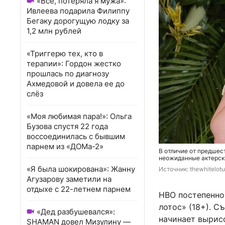
«Всё, потеряла я мужа»:
Ивлеева подарила Филиппу
Бегаку дорогущую лодку за
1,2 млн рублей
«Триггерю тех, кто в
терапии»: Гордон жестко
прошлась по диагнозу
Ахмедовой и довела ее до
слёз
«Моя любимая пара!»: Ольга
Бузова спустя 22 года
воссоединилась с бывшим
парнем из «ДОМа-2»
В отличие от предшес
неожиданные актерск
«Я была шокирована»: Жанну
Источник: 
thewhitelot
Агузарову заметили на
отдыхе с 22-летнем парнем
HBO постепенно
лотос» (18+). С
«Дед разбушевался»:
начинает вырис
SHAMAN довел Мизулину —