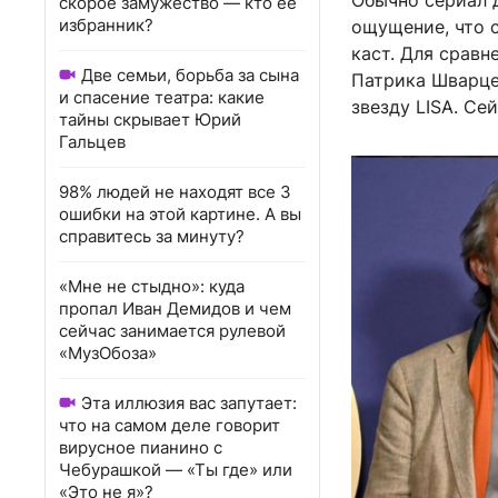
Обычно сериал д
скорое замужество — кто ее
избранник?
ощущение, что с
каст. Для сравн
Две семьи, борьба за сына
Патрика Шварцен
и спасение театра: какие
звезду LISA. Се
тайны скрывает Юрий
Гальцев
98% людей не находят все 3
ошибки на этой картине. А вы
справитесь за минуту?
«Мне не стыдно»: куда
пропал Иван Демидов и чем
сейчас занимается рулевой
«МузОбоза»
Эта иллюзия вас запутает:
что на самом деле говорит
вирусное пианино с
Чебурашкой — «Ты где» или
«Это не я»?