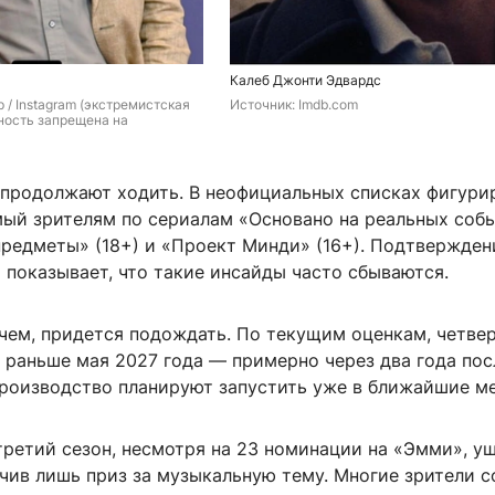
Калеб Джонти Эдвардс
 / Instagram (экстремистская 
Источник: 
Imdb.com
ность запрещена на 
 продолжают ходить. В неофициальных списках фигури
мый зрителям по сериалам «Основано на реальных соб
предметы» (18+) и «Проект Минди» (16+). Подтвержден
а показывает, что такие инсайды часто сбываются.
чем, придется подождать. По текущим оценкам, четве
 раньше мая 2027 года — примерно через два года пос
роизводство планируют запустить уже в ближайшие м
третий сезон, несмотря на 23 номинации на «Эмми», у
учив лишь приз за музыкальную тему. Многие зрители с