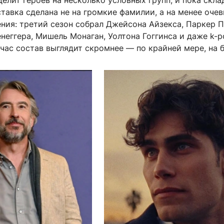
елит героев на несколько условных групп, и пока скл
тавка сделана не на громкие фамилии, а на менее оче
ения: третий сезон собрал Джейсона Айзекса, Паркер П
еггера, Мишель Монаган, Уолтона Гоггинса и даже k-p
йчас состав выглядит скромнее — по крайней мере, на б