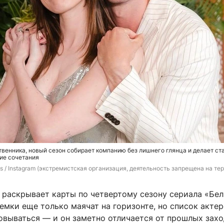
твенника, новый сезон собирает компанию без лишнего глянца и делает ст
ие сочетания
us / Instagram (экстремистская организация, деятельность запрещена на те
 раскрывает карты по четвертому сезону сериала «Бе
ъемки еще только маячат на горизонте, но список акте
овываться — и он заметно отличается от прошлых зах