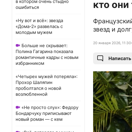
в котором очень стыдно
кто они
ошибиться
Французски
«Ну вот и всё»: звезда
«Дома-2» развелась с
звезд и дол
молодым мужем
20 января 2026, 11:30
Больше не скрывает:
Полина Гагарина показала
романтичные кадры с новым
Написать
избранником
«Четырех мужей потеряла»:
Прохор Шаляпин
проболтался о новой
возлюбленной
«Не просто слух»: Федору
Бондарчуку приписывают
новый роман — с кем