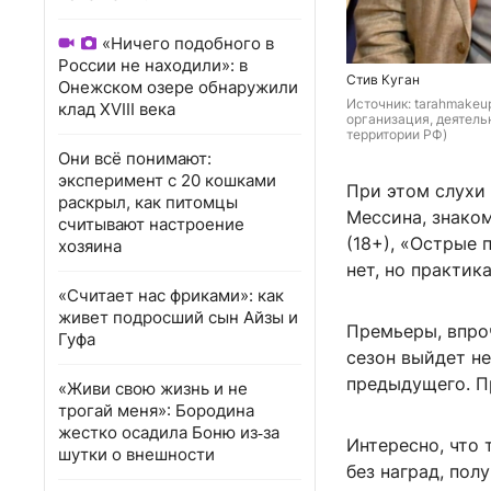
«Ничего подобного в
России не находили»: в
Стив Куган
Онежском озере обнаружили
Источник: 
tarahmakeup
клад XVIII века
организация, деятель
территории РФ)
Они всё понимают:
эксперимент с 20 кошками
При этом слухи
раскрыл, как питомцы
Мессина, знако
считывают настроение
(18+), «Острые 
хозяина
нет, но практик
«Считает нас фриками»: как
живет подросший сын Айзы и
Премьеры, впро
Гуфа
сезон выйдет не
предыдущего. П
«Живи свою жизнь и не
трогай меня»: Бородина
жестко осадила Боню из‑за
Интересно, что 
шутки о внешности
без наград, пол