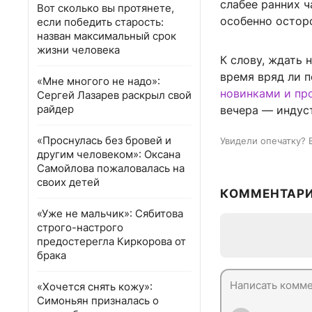
слабее ранних ч
Вот сколько вы протянете,
особенно остор
если победить старость:
назван максимальный срок
жизни человека
К слову, ждать 
время вряд ли 
«Мне многого не надо»:
новинками и п
Сергей Лазарев раскрыл свой
райдер
вечера — индуст
«Проснулась без бровей и
Увидели опечатку? 
другим человеком»: Оксана
Самойлова пожаловалась на
своих детей
КОММЕНТАР
«Уже не мальчик»: Сябитова
строго-настрого
предостерегла Киркорова от
брака
«Хочется снять кожу»:
Симоньян призналась о