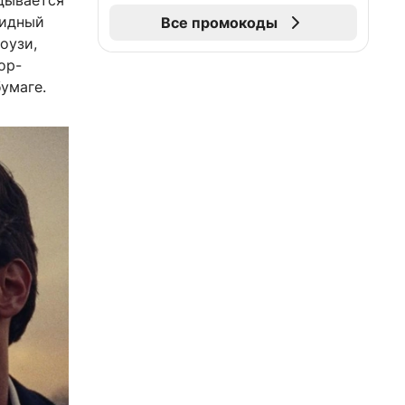
адывается
видный
Все промокоды
оузи,
op-
умаге.