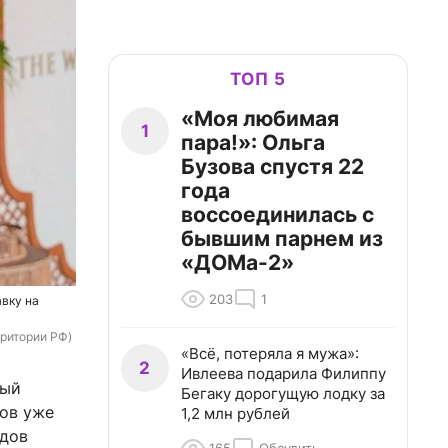
ТОП 5
«Моя любимая
1
пара!»: Ольга
Бузова спустя 22
года
воссоединилась с
бывшим парнем из
«ДОМа-2»
203
1
авку на
рритории РФ)
«Всё, потеряла я мужа»:
2
Ивлеева подарила Филиппу
лый
Бегаку дорогущую лодку за
ров уже
1,2 млн рублей
одов