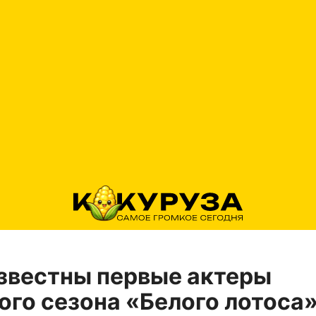
звестны первые актеры
ого сезона «Белого лотоса