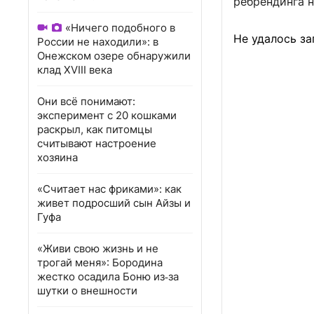
ребрендинга н
«Ничего подобного в
Не удалось за
России не находили»: в
Онежском озере обнаружили
клад XVIII века
Они всё понимают:
эксперимент с 20 кошками
раскрыл, как питомцы
считывают настроение
хозяина
«Считает нас фриками»: как
живет подросший сын Айзы и
Гуфа
«Живи свою жизнь и не
трогай меня»: Бородина
жестко осадила Боню из‑за
шутки о внешности