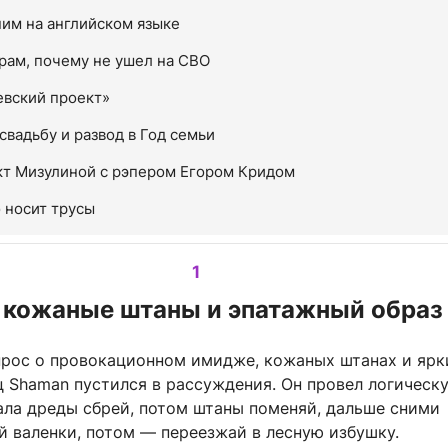
им на английском языке
рам, почему не ушел на СВО
евский проект»
свадьбу и развод в Год семьи
кт Мизулиной с рэпером Егором Кридом
о носит трусы
1
 кожаные штаны и эпатажный образ
опрос о провокационном имидже, кожаных штанах и ярк
ц Shaman пустился в рассуждения. Он провел логическ
ала дреды сбрей, потом штаны поменяй, дальше сними
й валенки, потом — переезжай в лесную избушку.