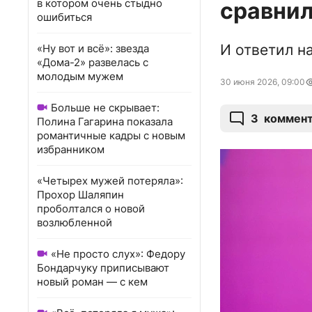
в котором очень стыдно
сравнил
ошибиться
И ответил н
«Ну вот и всё»: звезда
«Дома-2» развелась с
молодым мужем
30 июня 2026, 09:00
Больше не скрывает:
3
коммен
Полина Гагарина показала
романтичные кадры с новым
избранником
«Четырех мужей потеряла»:
Прохор Шаляпин
проболтался о новой
возлюбленной
«Не просто слух»: Федору
Бондарчуку приписывают
новый роман — с кем