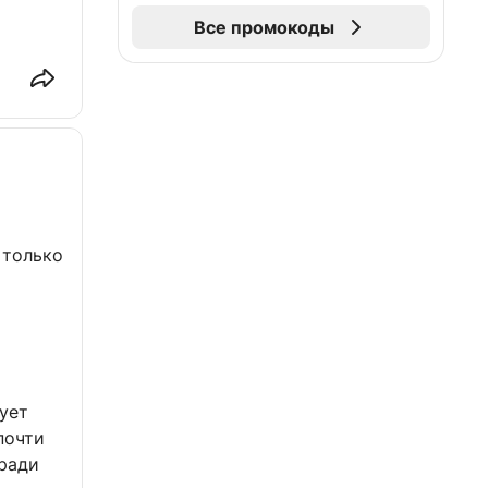
Все промокоды
 только
ует
почти
 ради