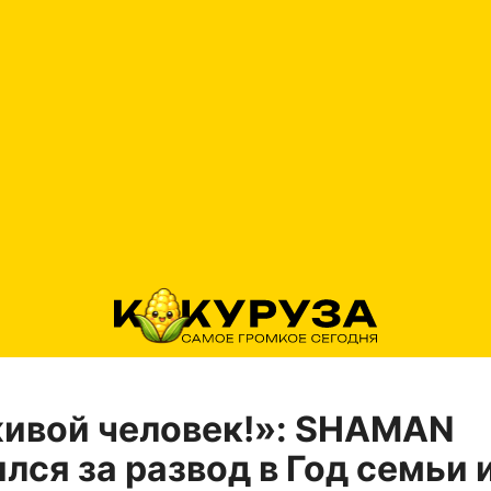
живой человек!»: SHAMAN
лся за развод в Год семьи 