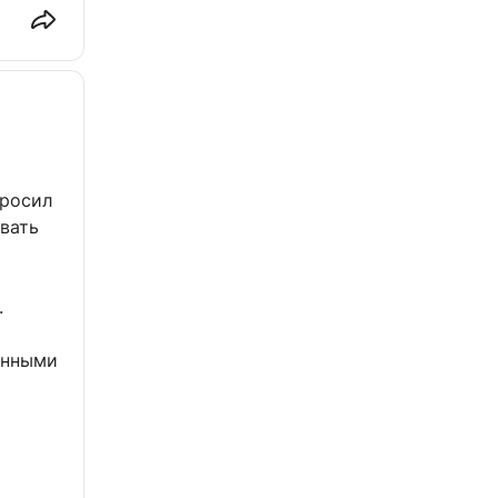
бросил
ивать
.
ванными