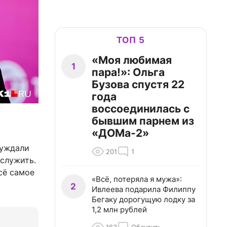
ТОП 5
«Моя любимая
1
пара!»: Ольга
Бузова спустя 22
года
воссоединилась с
бывшим парнем из
«ДОМа-2»
суждали
201
1
 служить.
сё самое
«Всё, потеряла я мужа»:
2
Ивлеева подарила Филиппу
Бегаку дорогущую лодку за
1,2 млн рублей