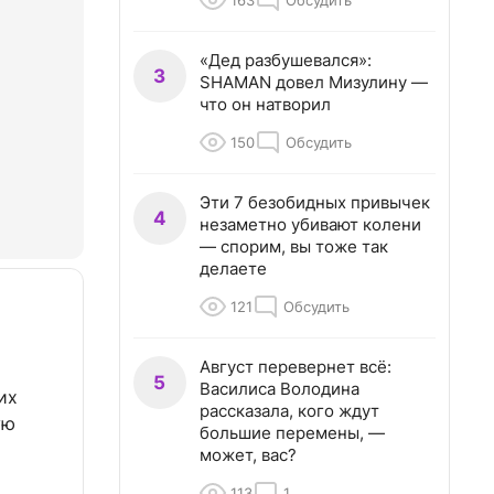
163
Обсудить
«Дед разбушевался»:
3
SHAMAN довел Мизулину —
что он натворил
150
Обсудить
Эти 7 безобидных привычек
4
незаметно убивают колени
— спорим, вы тоже так
делаете
121
Обсудить
Август перевернет всё:
5
Василиса Володина
их
рассказала, кого ждут
ую
большие перемены, —
может, вас?
113
1