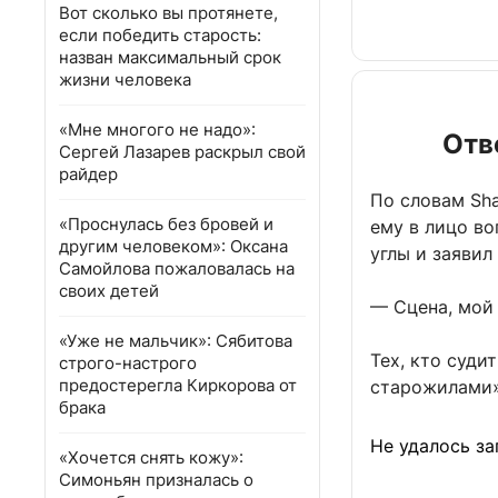
Вот сколько вы протянете,
если победить старость:
назван максимальный срок
жизни человека
«Мне многого не надо»:
Отв
Сергей Лазарев раскрыл свой
райдер
По словам Sha
«Проснулась без бровей и
ему в лицо во
другим человеком»: Оксана
углы и заявил
Самойлова пожаловалась на
своих детей
— Сцена, мой 
«Уже не мальчик»: Сябитова
Тех, кто суди
строго-настрого
предостерегла Киркорова от
старожилами»
брака
Не удалось за
«Хочется снять кожу»:
Симоньян призналась о