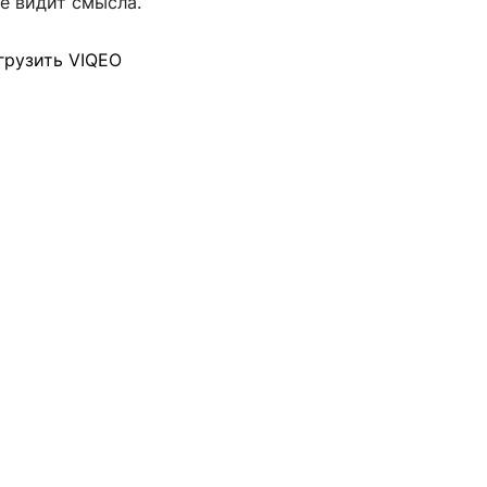
е видит смысла.
грузить VIQEO