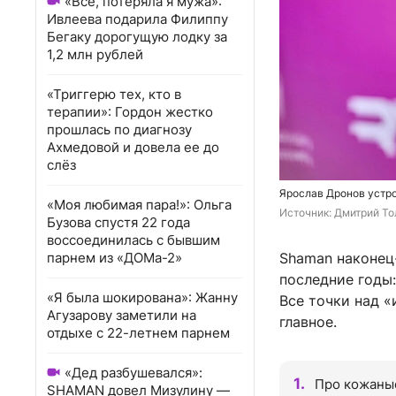
«Всё, потеряла я мужа»:
Ивлеева подарила Филиппу
Бегаку дорогущую лодку за
1,2 млн рублей
«Триггерю тех, кто в
терапии»: Гордон жестко
прошлась по диагнозу
Ахмедовой и довела ее до
слёз
Ярослав Дронов устр
«Моя любимая пара!»: Ольга
Источник: 
Дмитрий То
Бузова спустя 22 года
воссоединилась с бывшим
парнем из «ДОМа-2»
Shaman наконец
последние годы:
«Я была шокирована»: Жанну
Все точки над «
Агузарову заметили на
главное.
отдыхе с 22-летнем парнем
«Дед разбушевался»:
Про кожаны
SHAMAN довел Мизулину —