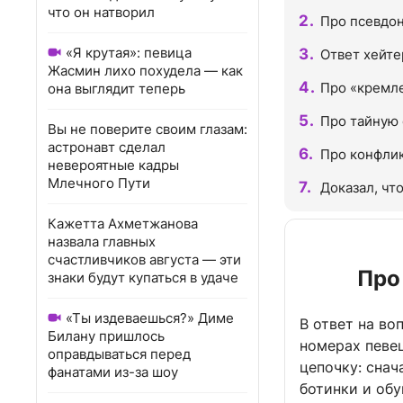
что он натворил
Про псевдон
«Я крутая»: певица
Ответ хейте
Жасмин лихо похудела — как
Про «кремл
она выглядит теперь
Про тайную 
Вы не поверите своим глазам:
астронавт сделал
Про конфли
невероятные кадры
Млечного Пути
Доказал, чт
Кажетта Ахметжанова
назвала главных
счастливчиков августа — эти
Про
знаки будут купаться в удаче
«Ты издеваешься?» Диме
В ответ на в
Билану пришлось
номерах певе
оправдываться перед
цепочку: снач
фанатами из-за шоу
ботинки и обу