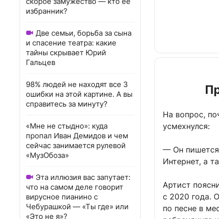
скорое замужество — кто ее
избранник?
Две семьи, борьба за сына
и спасение театра: какие
тайны скрывает Юрий
Гальцев
98% людей не находят все 3
Пр
ошибки на этой картине. А вы
справитесь за минуту?
На вопрос, п
усмехнулся:
«Мне не стыдно»: куда
пропал Иван Демидов и чем
сейчас занимается рулевой
— Он пишется 
«МузОбоза»
Интернет, а т
Эта иллюзия вас запутает:
Артист поясни
что на самом деле говорит
с 2020 года. 
вирусное пианино с
Чебурашкой — «Ты где» или
по песне в ме
«Это не я»?