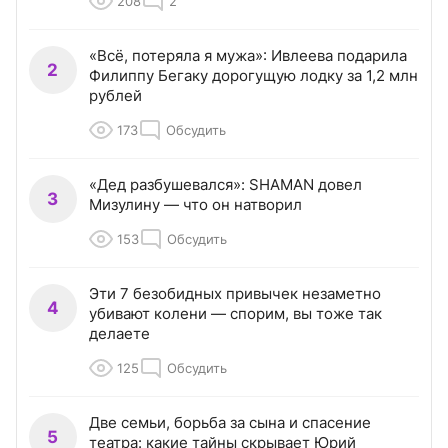
208
2
«Всё, потеряла я мужа»: Ивлеева подарила
2
Филиппу Бегаку дорогущую лодку за 1,2 млн
рублей
173
Обсудить
«Дед разбушевался»: SHAMAN довел
3
Мизулину — что он натворил
153
Обсудить
Эти 7 безобидных привычек незаметно
4
убивают колени — спорим, вы тоже так
делаете
125
Обсудить
Две семьи, борьба за сына и спасение
5
театра: какие тайны скрывает Юрий