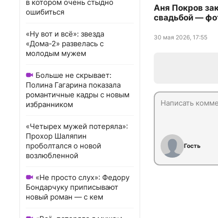
в котором очень стыдно
Аня Покров за
ошибиться
свадьбой — фо
«Ну вот и всё»: звезда
30 мая 2026, 17:55
«Дома-2» развелась с
молодым мужем
Больше не скрывает:
Полина Гагарина показала
романтичные кадры с новым
избранником
«Четырех мужей потеряла»:
Прохор Шаляпин
проболтался о новой
Гость
возлюбленной
«Не просто слух»: Федору
Бондарчуку приписывают
новый роман — с кем