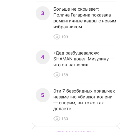
Больше не скрывает:
3
Полина Гагарина показала
романтичные кадры с новым
избранником
193
«Дед разбушевался»:
4
SHAMAN довел Мизулину —
что он натворил
158
Эти 7 безобидных привычек
5
незаметно убивают колени
— спорим, вы тоже так
делаете
130