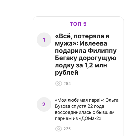
ТОП 5
«Всё, потеряла я
1
мужа»: Ивлеева
подарила Филиппу
Бегаку дорогущую
лодку за 1,2 млн
рублей
254
«Моя любимая пара!»: Ольга
2
Бузова спустя 22 года
воссоединилась с бывшим
парнем из «ДОМа-2»
235