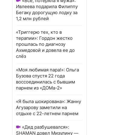
«Всё, потеряла я мужа»:
Ивлеева подарила Филиппу
Бегаку дорогущую лодку за
1,2 млн рублей
«Триггерю тех, кто в
терапии»: Гордон жестко
прошлась по диагнозу
Ахмедовой и довела ее до
слёз
«Моя любимая пара!»: Ольга
Бузова спустя 22 года
воссоединилась с бывшим
парнем из «ДОМа-2»
«Я была шокирована»: Жанну
Агузарову заметили на
отдыхе с 22-летнем парнем
«Дед разбушевался»:
SHAMAN довел Мизулину —