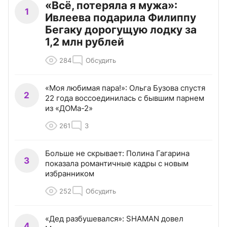
«Всё, потеряла я мужа»:
1
Ивлеева подарила Филиппу
Бегаку дорогущую лодку за
1,2 млн рублей
284
Обсудить
«Моя любимая пара!»: Ольга Бузова спустя
2
22 года воссоединилась с бывшим парнем
из «ДОМа-2»
261
3
Больше не скрывает: Полина Гагарина
3
показала романтичные кадры с новым
избранником
252
Обсудить
«Дед разбушевался»: SHAMAN довел
4