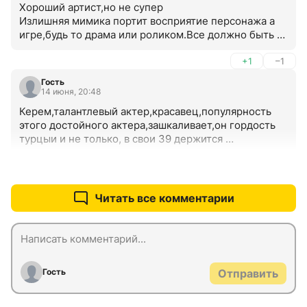
Хороший артист,но не супер

Излишняя мимика портит восприятие персонажа а 
игре,будь то драма или роликом.Все должно быть в 
меру

Удачи ему, и не только в творчестве, но и в 
+1
–1
жизни,хотя в него с этим видимо не всё 
Гость
получается.Как говорят: полюби другого чуть 
14 июня, 20:48
больше себя,и люди к тебе подтянуться.
Керем,талантлевый актер,красавец,популярность 
этого достойного актера,зашкаливает,он гордость 
турцыи и не только, в свои 39 держится 
молодцом,харизма не подводит ,фанаты не дают 
спокойной жизть,но он всегда общается с ими 
+0
–0
достойно,счастья керему ,любви только взаимной.
Читать все комментарии
Гость
Отправить