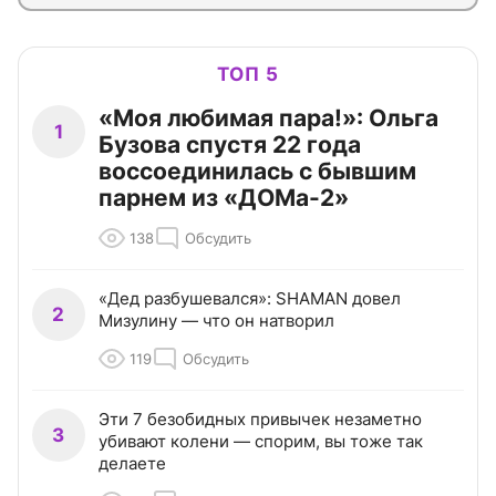
ТОП 5
«Моя любимая пара!»: Ольга
1
Бузова спустя 22 года
воссоединилась с бывшим
парнем из «ДОМа-2»
138
Обсудить
«Дед разбушевался»: SHAMAN довел
2
Мизулину — что он натворил
119
Обсудить
Эти 7 безобидных привычек незаметно
3
убивают колени — спорим, вы тоже так
делаете