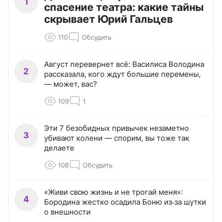
1
спасение театра: какие тайны
скрывает Юрий Гальцев
110
Обсудить
Август перевернет всё: Василиса Володина
2
рассказала, кого ждут большие перемены,
— может, вас?
109
1
Эти 7 безобидных привычек незаметно
3
убивают колени — спорим, вы тоже так
делаете
108
Обсудить
«Живи свою жизнь и не трогай меня»:
4
Бородина жестко осадила Боню из‑за шутки
о внешности