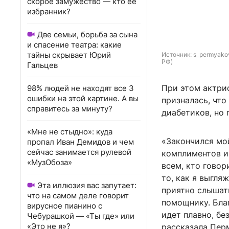
скорое замужество — кто ее
избранник?
Две семьи, борьба за сына
и спасение театра: какие
тайны скрывает Юрий
Источник: 
s_permyako
РФ)
Гальцев
При этом актрис
98% людей не находят все 3
ошибки на этой картине. А вы
призналась, чт
справитесь за минуту?
диабетиков, но
«Мне не стыдно»: куда
«Закончился мой
пропал Иван Демидов и чем
сейчас занимается рулевой
комплиментов и
«МузОбоза»
всем, кто говор
то, как я выгля
Эта иллюзия вас запутает:
приятно слышат
что на самом деле говорит
помощнику. Благ
вирусное пианино с
идет плавно, бе
Чебурашкой — «Ты где» или
«Это не я»?
рассказала Пер