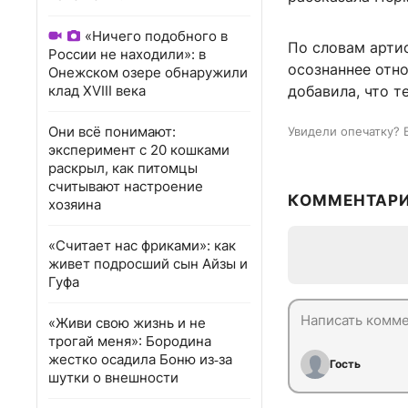
«Ничего подобного в
По словам артис
России не находили»: в
осознаннее отно
Онежском озере обнаружили
клад XVIII века
добавила, что т
Они всё понимают:
Увидели опечатку? 
эксперимент с 20 кошками
раскрыл, как питомцы
считывают настроение
КОММЕНТАР
хозяина
«Считает нас фриками»: как
живет подросший сын Айзы и
Гуфа
«Живи свою жизнь и не
трогай меня»: Бородина
жестко осадила Боню из‑за
Гость
шутки о внешности