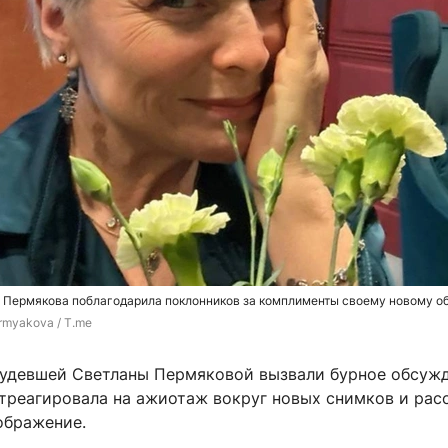
 Пермякова поблагодарила поклонников за комплименты своему новому о
rmyakova / T.me
удевшей Светланы Пермяковой вызвали бурное обсужд
треагировала на ажиотаж вокруг новых снимков и расс
ображение.