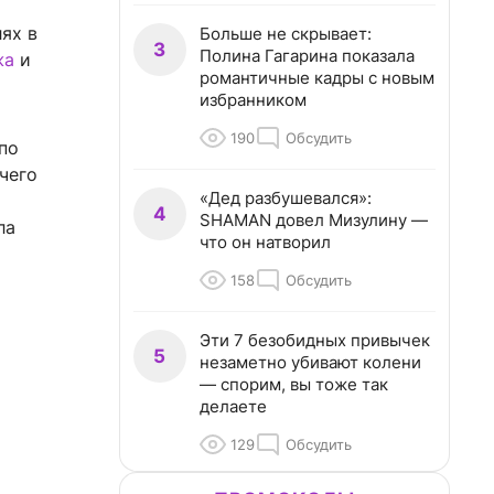
ях в
Больше не скрывает:
3
Полина Гагарина показала
жа
и
романтичные кадры с новым
избранником
190
Обсудить
по
чего
«Дед разбушевался»:
4
SHAMAN довел Мизулину —
ла
что он натворил
158
Обсудить
Эти 7 безобидных привычек
5
незаметно убивают колени
— спорим, вы тоже так
делаете
129
Обсудить