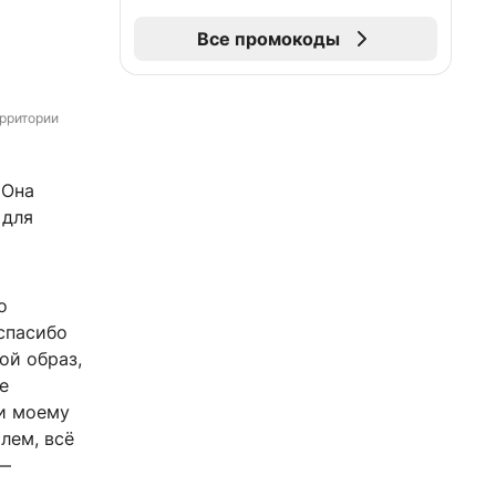
Все промокоды
рритории 
 Она
 для
о
спасибо
ой образ,
е
 и моему
лем, всё
 —