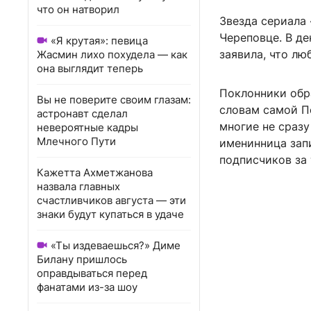
что он натворил
Звезда сериала 
Череповце. В д
«Я крутая»: певица
заявила, что л
Жасмин лихо похудела — как
она выглядит теперь
Поклонники обра
Вы не поверите своим глазам:
словам самой Пе
астронавт сделал
многие не сразу
невероятные кадры
Млечного Пути
именинница зап
подписчиков за 
Кажетта Ахметжанова
назвала главных
счастливчиков августа — эти
знаки будут купаться в удаче
«Ты издеваешься?» Диме
Билану пришлось
оправдываться перед
фанатами из-за шоу