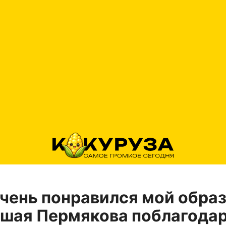
чень понравился мой образ
вшая Пермякова поблагода