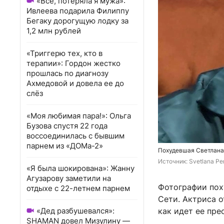
«Всё, потеряла я мужа»:
Ивлеева подарила Филиппу
Бегаку дорогущую лодку за
1,2 млн рублей
«Триггерю тех, кто в
терапии»: Гордон жестко
прошлась по диагнозу
Ахмедовой и довела ее до
слёз
«Моя любимая пара!»: Ольга
Бузова спустя 22 года
воссоединилась с бывшим
парнем из «ДОМа-2»
Похудевшая Светлана
Источник: 
Svetlana Pe
«Я была шокирована»: Жанну
Агузарову заметили на
Фотографии пох
отдыхе с 22-летнем парнем
Сети. Актриса о
«Дед разбушевался»:
как идет ее пре
SHAMAN довел Мизулину —