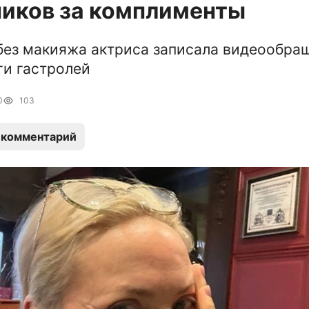
иков за комплименты
без макияжа актриса записала видеообра
ги гастролей
0
103
 комментарий