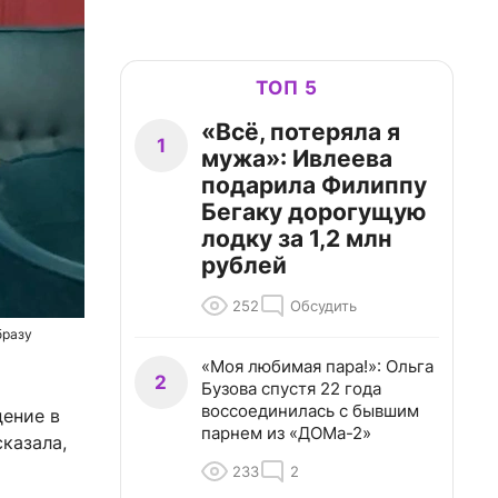
ТОП 5
«Всё, потеряла я
1
мужа»: Ивлеева
подарила Филиппу
Бегаку дорогущую
лодку за 1,2 млн
рублей
252
Обсудить
бразу
«Моя любимая пара!»: Ольга
2
Бузова спустя 22 года
воссоединилась с бывшим
ение в
парнем из «ДОМа-2»
казала,
233
2