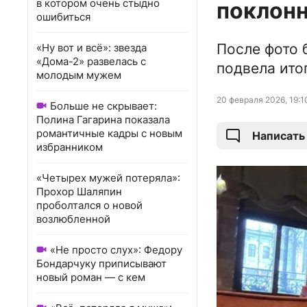
в котором очень стыдно
поклонн
ошибиться
После фото 
«Ну вот и всё»: звезда
«Дома-2» развелась с
подвела ито
молодым мужем
20 февраля 2026, 19:1
Больше не скрывает:
Полина Гагарина показала
романтичные кадры с новым
Написать
избранником
«Четырех мужей потеряла»:
Прохор Шаляпин
проболтался о новой
возлюбленной
«Не просто слух»: Федору
Бондарчуку приписывают
новый роман — с кем