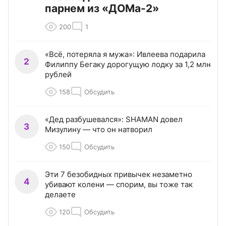
парнем из «ДОМа-2»
200
1
«Всё, потеряла я мужа»: Ивлеева подарила
2
Филиппу Бегаку дорогущую лодку за 1,2 млн
рублей
158
Обсудить
«Дед разбушевался»: SHAMAN довел
3
Мизулину — что он натворил
150
Обсудить
Эти 7 безобидных привычек незаметно
4
убивают колени — спорим, вы тоже так
делаете
120
Обсудить