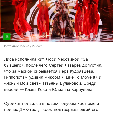
Источник: 
Маска / Vk.com
Лиса исполнила хит Люси Чеботиной «За
бывшего», после чего Сергей Лазарев допустил,
что за маской скрывается Лера Кудрявцева.
Гиппопотам удивил миксом «I Like To Move It» и
«Ясный мои свет» Татьяны Булановой. Среди
версий — Клава Кока и Юлианна Караулова.
Сурикат появился в новом голубом костюме и
принес ДНК-тест, якобы подтверждающий его