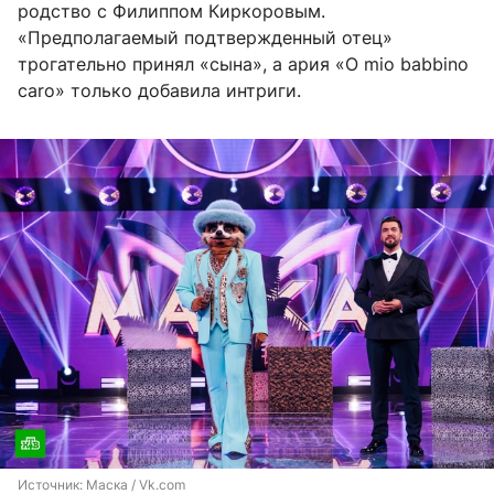
родство с Филиппом Киркоровым.
«Предполагаемый подтвержденный отец»
трогательно принял «сына», а ария «O mio babbino
caro» только добавила интриги.
Источник: 
Маска / Vk.com