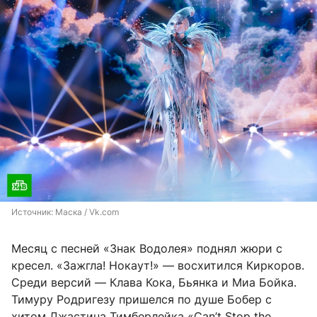
Источник: 
Маска / Vk.com
Месяц с песней «Знак Водолея» поднял жюри с
кресел. «Зажгла! Нокаут!» — восхитился Киркоров.
Среди версий — Клава Кока, Бьянка и Миа Бойка.
Тимуру Родригезу пришелся по душе Бобер с
хитом Джастина Тимберлейка «Can’t Stop the