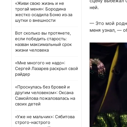
сцену выбежал С
«Живи свою жизнь и не
ней.
трогай меня»: Бородина
жестко осадила Боню из‑за
шутки о внешности
— Это мой родно
меня узнал, — о
Вот сколько вы протянете,
если победить старость:
назван максимальный срок
жизни человека
«Мне многого не надо»:
Сергей Лазарев раскрыл свой
райдер
«Проснулась без бровей и
другим человеком»: Оксана
Самойлова пожаловалась на
своих детей
«Уже не мальчик»: Сябитова
строго-настрого