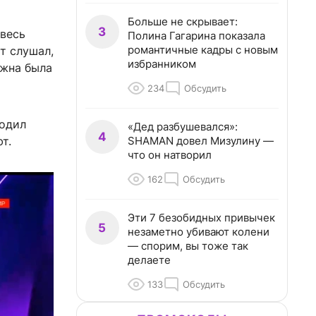
Больше не скрывает:
3
 весь
Полина Гагарина показала
романтичные кадры с новым
т слушал,
избранником
лжна была
234
Обсудить
ходил
«Дед разбушевался»:
4
SHAMAN довел Мизулину —
т.
что он натворил
162
Обсудить
Эти 7 безобидных привычек
5
незаметно убивают колени
— спорим, вы тоже так
делаете
133
Обсудить