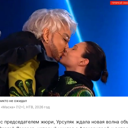
никто не ожидал
 «Маска» (12+), НТВ, 2026 год
с председателем жюри, Урсуляк ждала новая волна объ