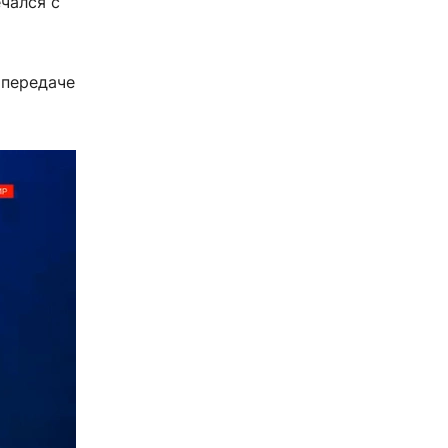
чался с
 передаче