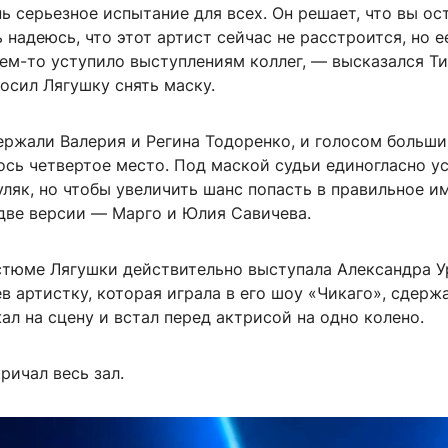
 серьезное испытание для всех. Он решает, что вы ос
ь надеюсь, что этот артист сейчас не расстроится, но е
чем-то уступило выступлениям коллег, — высказался Т
осил Лягушку снять маску.
ержали Валерия и Регина Тодоренко, и голосом больши
ось четвертое место. Под маской судьи единогласно 
ляк, но чтобы увеличить шанс попасть в правильное им
две версии — Марго и Юлия Савичева.
остюме Лягушки действительно выступала Александра У
в артистку, которая играла в его шоу «Чикаго», сдерж
ал на сцену и встал перед актрисой на одно колено.
ричал весь зал.