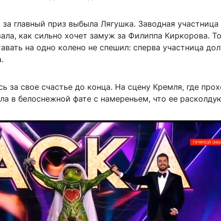
 за главный приз выбыла Лягушка. Заводная участница
ала, как сильно хочет замуж за Филиппа Киркорова. То
тавать на одно колено не спешил: сперва участница до
.
ь за свое счастье до конца. На сцену Кремля, где про
ла в белоснежной фате с намереньем, что ее расколдую