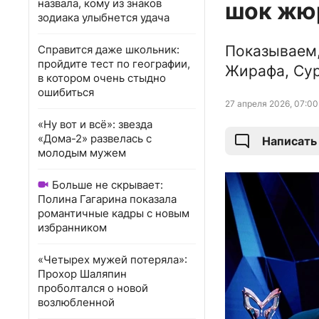
назвала, кому из знаков
шок жюр
зодиака улыбнется удача
Показываем,
Справится даже школьник:
пройдите тест по географии,
Жирафа, Сур
в котором очень стыдно
ошибиться
27 апреля 2026, 07:00
«Ну вот и всё»: звезда
«Дома-2» развелась с
Написать
молодым мужем
Больше не скрывает:
Полина Гагарина показала
романтичные кадры с новым
избранником
«Четырех мужей потеряла»:
Прохор Шаляпин
проболтался о новой
возлюбленной