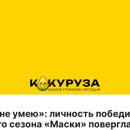
 не умею»: личность побед
о сезона «Маски» повергла