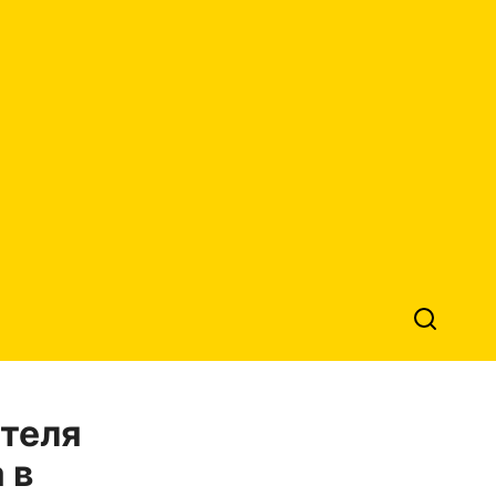
ителя
 в