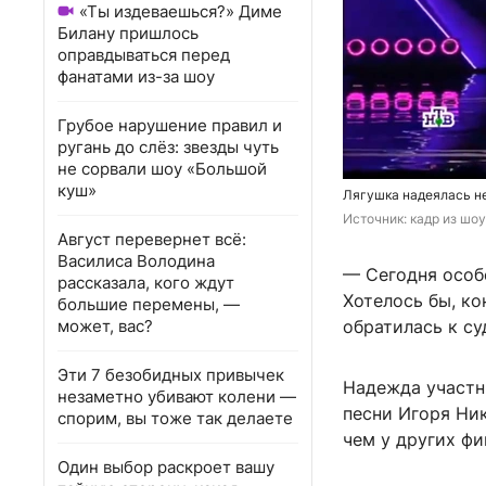
«Ты издеваешься?» Диме
Билану пришлось
оправдываться перед
фанатами из-за шоу
Грубое нарушение правил и
ругань до слёз: звезды чуть
не сорвали шоу «Большой
куш»
Лягушка надеялась не
Источник: 
кадр из шоу
Август перевернет всё:
Василиса Володина
— Сегодня особ
рассказала, кого ждут
Хотелось бы, ко
большие перемены, —
может, вас?
обратилась к с
Эти 7 безобидных привычек
Надежда участни
незаметно убивают колени —
песни Игоря Ник
спорим, вы тоже так делаете
чем у других фи
Один выбор раскроет вашу