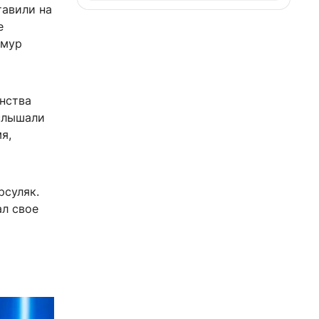
тавили на
е
имур
нства
услышали
я,
рсуляк.
ал свое