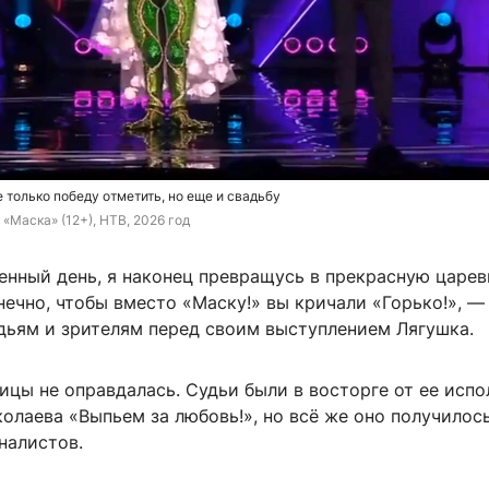
 только победу отметить, но еще и свадьбу
 «Маска» (12+), НТВ, 2026 год
енный день, я наконец превращусь в прекрасную царев
нечно, чтобы вместо «Маску!» вы кричали «Горько!», —
удьям и зрителям перед своим выступлением Лягушка.
цы не оправдалась. Судьи были в восторге от ее испо
олаева «Выпьем за любовь!», но всё же оно получилось
налистов.