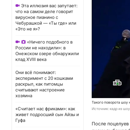
Эта иллюзия вас запутает:
что на самом деле говорит
вирусное пианино с
Чебурашкой — «Ты где» или
«Это не я»?
«Ничего подобного в
России не находили»: в
Онежском озере обнаружили
клад XVIII века
Они всё понимают:
эксперимент с 20 кошками
раскрыл, как питомцы
считывают настроение
хозяина
Такого поворота шоу 
«Считает нас фриками»: как
Источник: 
кадр из шоу
живет подросший сын Айзы и
Гуфа
После поцелуев 