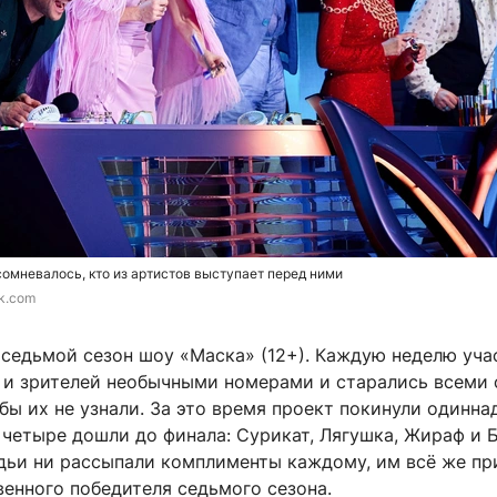
омневалось, кто из артистов выступает перед ними
Vk.com
 седьмой сезон шоу «Маска» (12+). Каждую неделю уча
и зрителей необычными номерами и старались всеми
обы их не узнали. За это время проект покинули одинна
 четыре дошли до финала: Сурикат, Лягушка, Жираф и 
удьи ни рассыпали комплименты каждому, им всё же п
енного победителя седьмого сезона.