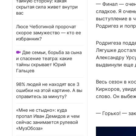
тайную сторону: какая
— Финал — очень
скрытая сила живет внутри
сладкое. Я очен
вас
выступление в 
Родригез и попр
Люсе Чеботиной пророчат
скорое замужество — кто ее
избранник?
Родригеза подд
Лягушке достал
Две семьи, борьба за сына
Александру Урсу
и спасение театра: какие
тайны скрывает Юрий
выдвинули еще 
Гальцев
Весь сезон в к
98% людей не находят все 3
Киркоров, увиде
ошибки на этой картине. А вы
слово. Он выбеж
справитесь за минуту?
«Мне не стыдно»: куда
— Горько! — зак
пропал Иван Демидов и чем
сейчас занимается рулевой
«МузОбоза»