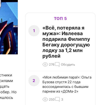
ТОП 5
«Всё, потеряла я
1
мужа»: Ивлеева
подарила Филиппу
Бегаку дорогущую
лодку за 1,2 млн
рублей
276
Обсудить
стники
«Моя любимая пара!»: Ольга
2
 силами
Бузова спустя 22 года
дцать
воссоединилась с бывшим
парнем из «ДОМа-2»
Бобер. Но
ришлось
250
3