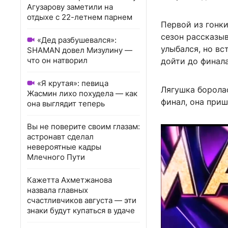
Агузарову заметили на
отдыхе с 22-летнем парнем
Первой из гонки
сезон рассказыв
«Дед разбушевался»:
улыбался, но вс
SHAMAN довел Мизулину —
что он натворил
дойти до финала
«Я крутая»: певица
Лягушка боролас
Жасмин лихо похудела — как
финал, она приш
она выглядит теперь
Вы не поверите своим глазам:
астронавт сделал
невероятные кадры
Млечного Пути
Кажетта Ахметжанова
назвала главных
счастливчиков августа — эти
знаки будут купаться в удаче