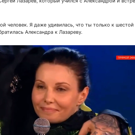
ергей Лазарев, который учился с Александрой и встре
й человек. Я даже удивилась, что ты только к шестой
братилась Александра к Лазареву.