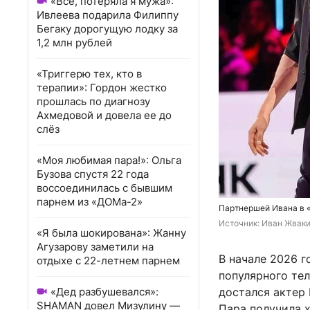
«Всё, потеряла я мужа»:
Ивлеева подарила Филиппу
Бегаку дорогущую лодку за
1,2 млн рублей
«Триггерю тех, кто в
терапии»: Гордон жестко
прошлась по диагнозу
Ахмедовой и довела ее до
слёз
«Моя любимая пара!»: Ольга
Бузова спустя 22 года
воссоединилась с бывшим
парнем из «ДОМа-2»
Партнершей Ивана в 
Источник: 
Иван Жваки
«Я была шокирована»: Жанну
Агузарову заметили на
В начале 2026 г
отдыхе с 22-летнем парнем
популярного тел
«Дед разбушевался»:
достался актер 
SHAMAN довел Мизулину —
Пара получила 