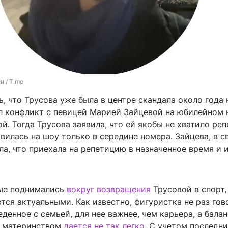
н / T.me
, что Трусова уже была в центре скандала около года 
л конфликт с певицей Марией Зайцевой на юбилейном 
. Тогда Трусова заявила, что ей якобы не хватило ре
вилась на шоу только в середине номера. Зайцева, в 
ла, что приехала на репетицию в назначенное время и 
ые поднимались
вокруг возвращения
Трусовой в спорт,
ся актуальными. Как известно, фигуристка не раз гов
еденное с семьей, для нее важнее, чем карьера, а бала
и материнством
дается не так легко
. С учетом последн