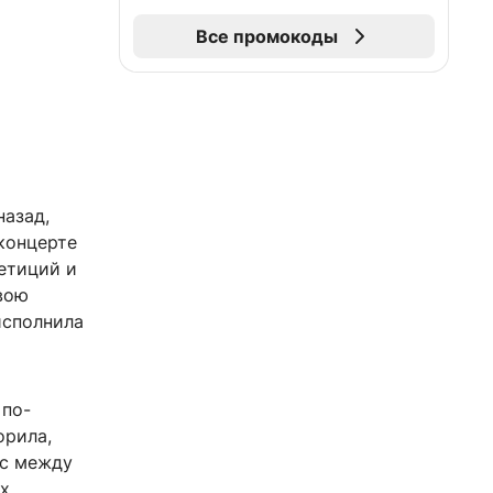
Все промокоды
назад,
концерте
петиций и
свою
исполнила
 по-
орила,
нс между
их