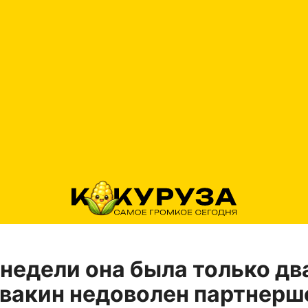
 недели она была только дв
вакин недоволен партнерш