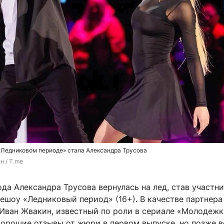
«Ледниковом периоде» стала Александра Трусова
н / T.me
ода Александра Трусова вернулась на лед, став участн
ешоу «Ледниковый период» (16+). В качестве партнера
Иван Жвакин, известный по роли в сериале «Молодежка
хорошие отзывы от жюри в первом выпуске, но позже 