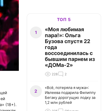
ТОП 5
«Моя любимая
1
пара!»: Ольга
Бузова спустя 22
года
воссоединилась с
бывшим парнем из
«ДОМа-2»
228
2
«Всё, потеряла я мужа»:
2
Ивлеева подарила Филиппу
ицей
Бегаку дорогущую лодку за
 ей
1,2 млн рублей
» (18+).
возникли