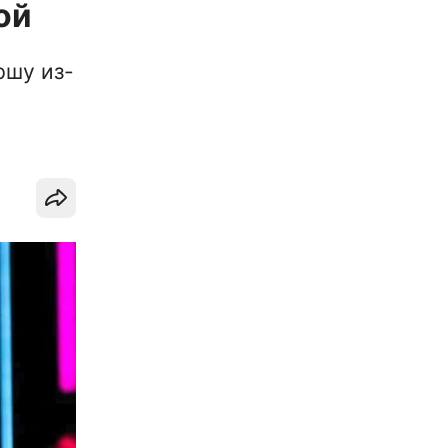
ой
ршу из-