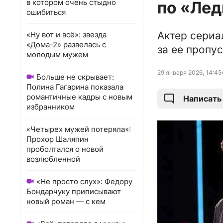
в котором очень стыдно
по «Лед
ошибиться
Актер сериа
«Ну вот и всё»: звезда
«Дома-2» развелась с
за ее пропу
молодым мужем
29 января 2026, 14:45
Больше не скрывает:
Полина Гагарина показала
романтичные кадры с новым
Написать
избранником
«Четырех мужей потеряла»:
Прохор Шаляпин
проболтался о новой
возлюбленной
«Не просто слух»: Федору
Бондарчуку приписывают
новый роман — с кем