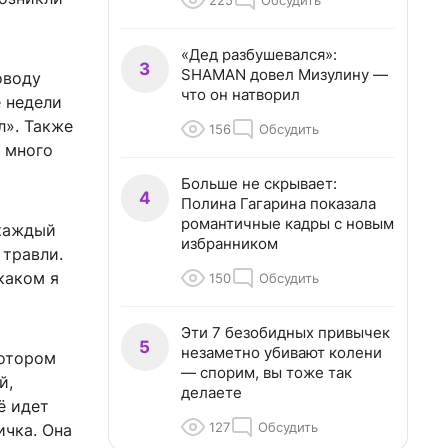
225
Обсудить
«Дед разбушевался»:
3
SHAMAN довел Мизулину —
оводу
что он натворил
е недели
л». Также
156
Обсудить
ы много
Больше не скрывает:
4
Полина Гагарина показала
романтичные кадры с новым
 каждый
избранником
 травли.
каком я
150
Обсудить
Эти 7 безобидных привычек
5
незаметно убивают колени
котором
— спорим, вы тоже так
й,
делаете
ё идет
127
Обсудить
ичка. Она