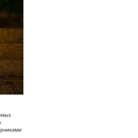
омых
й
ерниками