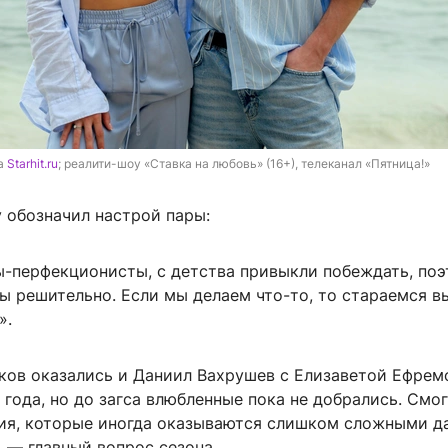
а 
Starhit.ru
; реалити-шоу «Ставка на любовь» (16+), телеканал «Пятница!»
 обозначил настрой пары:
-перфекционисты, с детства привыкли побеждать, по
ы решительно. Если мы делаем что-то, то стараемся в
».
иков оказались и Даниил Вахрушев с Елизаветой Ефрем
года, но до загса влюбленные пока не добрались. Смог
ия, которые иногда оказываются слишком сложными д
 — главный вопрос сезона.