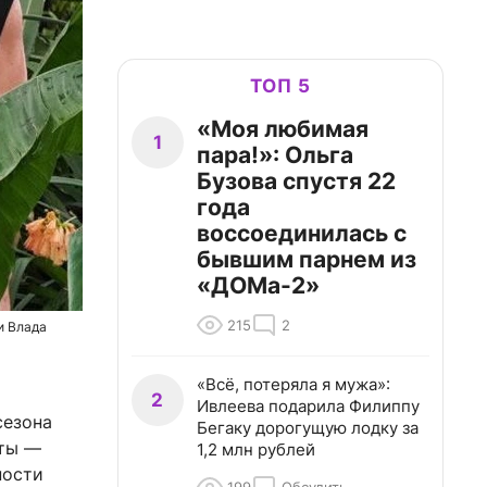
ТОП 5
«Моя любимая
1
пара!»: Ольга
Бузова спустя 22
года
воссоединилась с
бывшим парнем из
«ДОМа-2»
215
2
и Влада
«Всё, потеряла я мужа»:
2
Ивлеева подарила Филиппу
сезона
Бегаку дорогущую лодку за
ыты —
1,2 млн рублей
ности