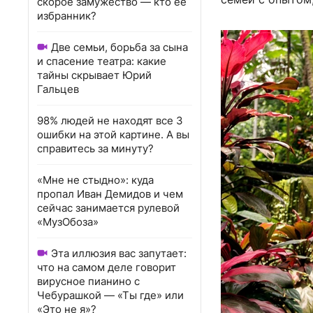
скорое замужество — кто ее
избранник?
Две семьи, борьба за сына
и спасение театра: какие
тайны скрывает Юрий
Гальцев
98% людей не находят все 3
ошибки на этой картине. А вы
справитесь за минуту?
«Мне не стыдно»: куда
пропал Иван Демидов и чем
сейчас занимается рулевой
«МузОбоза»
Эта иллюзия вас запутает:
что на самом деле говорит
вирусное пианино с
Чебурашкой — «Ты где» или
«Это не я»?