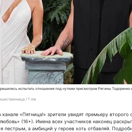
 решились испытать отношения под чутким присмотром Регины Тодоренко 
ешественница / T.me
на канале «Пятница!» зрители увидят премьеру второго 
 любовь» (16+). Имена всех участников наконец раскр
я пестрым, а амбиций у героев хоть отбавляй. Подроб