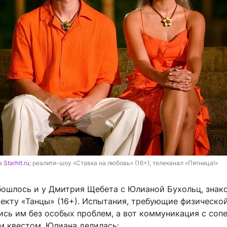
а 
Starhit.ru
; реалити-шоу «Ставка на любовь» (16+), телеканал «Пятница!»
бошлось и у Дмитрия Щебета с Юлианой Бухольц, знак
оекту «Танцы» (16+). Испытания, требующие физическо
ись им без особых проблем, а вот коммуникация с соп
м квестом. Юлиана делилась: