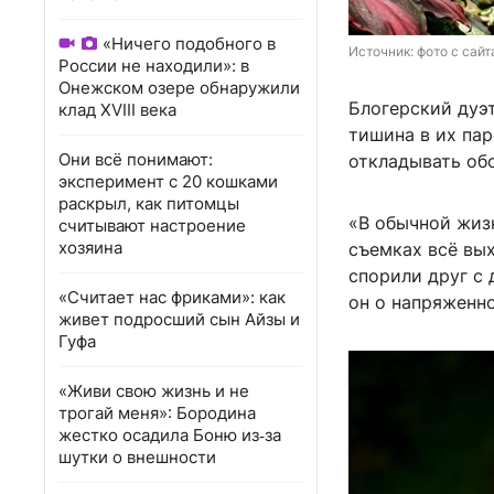
«Ничего подобного в
Источник: 
фото с сайт
России не находили»: в
Онежском озере обнаружили
Блогерский дуэт
клад XVIII века
тишина в их пар
Они всё понимают:
откладывать об
эксперимент с 20 кошками
раскрыл, как питомцы
«В обычной жизн
считывают настроение
хозяина
съемках всё вых
спорили друг с
«Считает нас фриками»: как
он о напряженн
живет подросший сын Айзы и
Гуфа
«Живи свою жизнь и не
трогай меня»: Бородина
жестко осадила Боню из‑за
шутки о внешности