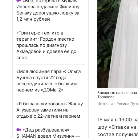
«Всё, потеряла я мужа»:
Ивлеева подарила Филиппу
Бегаку дорогущую лодку за
1,2 млн рублей
«Триггерю тех, кто в
терапии»: Гордон жестко
прошлась по диагнозу
Ахмедовой и довела ее до
слёз
«Моя любимая пара!»: Ольга
Бузова спустя 22 года
воссоединилась с бывшим
парнем из «ДОМа-2»
Звездные пары снова
Топалова
«Я была шокирована»: Жанну
Источник: 
Регина Пут
Агузарову заметили на
отдыхе с 22-летнем парнем
15 мая в 19:00 
шоу «Ставка на
«Дед разбушевался»:
состав получилс
SHAMAN довел Мизулину —