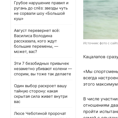
Грубое нарушение правил и
ругань до слёз: звезды чуть
не сорвали шоу «Большой
куш»
Август перевернет всё:
Василиса Володина
рассказала, кого ждут
Источник: 
фото с сайт
большие перемены, —
может, вас?
Кацалапов сразу
Эти 7 безобидных привычек
незаметно убивают колени —
«Мы спортсмены
спорим, вы тоже так делаете
всегда настроен
этого максимум
Один выбор раскроет вашу
тайную сторону: какая
скрытая сила живет внутри
В числе участн
вас
отношениям два 
пройти испытан
Люсе Чеботиной пророчат
семей с опытом,