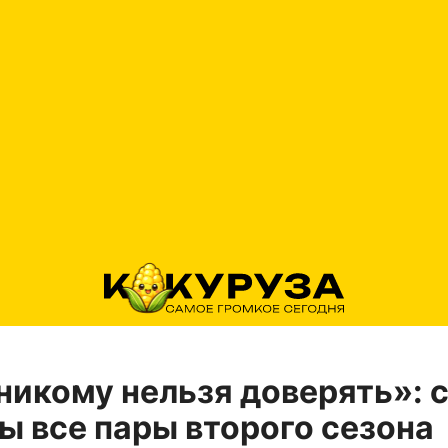
никому нельзя доверять»: 
ы все пары второго сезона