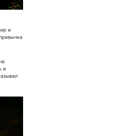
мир и
 привычка
на
ь и
казывал