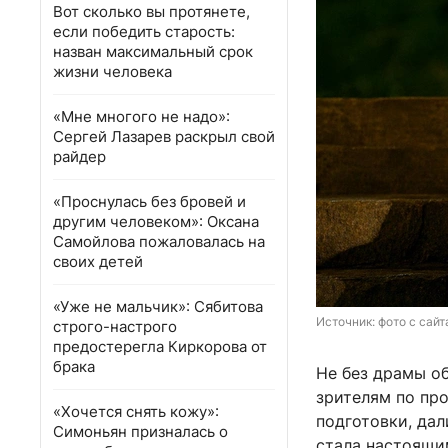
Вот сколько вы протянете,
если победить старость:
назван максимальный срок
жизни человека
«Мне многого не надо»:
Сергей Лазарев раскрыл свой
райдер
«Проснулась без бровей и
другим человеком»: Оксана
Самойлова пожаловалась на
своих детей
«Уже не мальчик»: Сябитова
Источник: 
фото с сайт
строго-настрого
предостерегла Киркорова от
брака
Не без драмы о
зрителям по пр
«Хочется снять кожу»:
подготовки, дал
Симоньян призналась о
стала настоящи