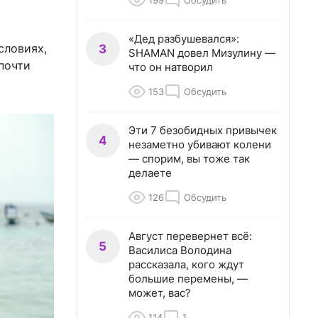
199
Обсудить
«Дед разбушевался»:
словиях,
3
SHAMAN довел Мизулину —
почти
что он натворил
153
Обсудить
Эти 7 безобидных привычек
4
незаметно убивают колени
— спорим, вы тоже так
делаете
126
Обсудить
Август перевернет всё:
5
Василиса Володина
рассказала, кого ждут
большие перемены, —
может, вас?
114
1