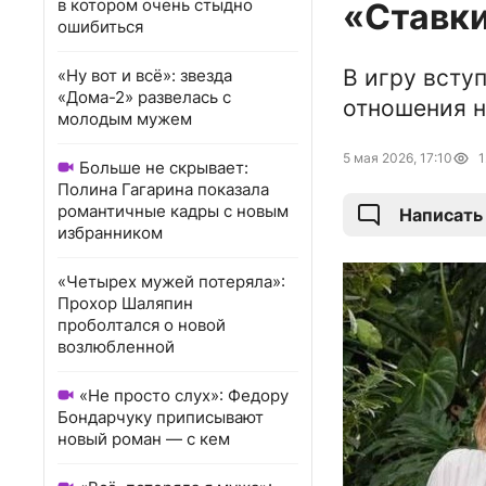
в котором очень стыдно
«Ставки
ошибиться
В игру всту
«Ну вот и всё»: звезда
«Дома-2» развелась с
отношения н
молодым мужем
5 мая 2026, 17:10
1
Больше не скрывает:
Полина Гагарина показала
романтичные кадры с новым
Написать
избранником
«Четырех мужей потеряла»:
Прохор Шаляпин
проболтался о новой
возлюбленной
«Не просто слух»: Федору
Бондарчуку приписывают
новый роман — с кем