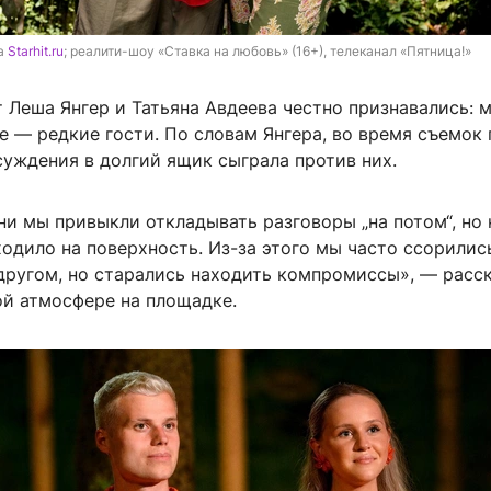
а 
Starhit.ru
; реалити-шоу «Ставка на любовь» (16+), телеканал «Пятница!»
 Леша Янгер и Татьяна Авдеева честно признавались: 
е — редкие гости. По словам Янгера, во время съемок
суждения в долгий ящик сыграла против них.
и мы привыкли откладывать разговоры „на потом“, но 
одило на поверхность. Из-за этого мы часто ссорилис
 другом, но старались находить компромиссы», — расс
ой атмосфере на площадке.