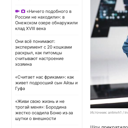
«Ничего подобного в
России не находили»: в
Онежском озере обнаружили
клад XVIII века
Они всё понимают:
эксперимент с 20 кошками
раскрыл, как питомцы
считывают настроение
хозяина
«Считает нас фриками»: как
живет подросший сын Айзы и
Гуфа
«Живи свою жизнь и не
трогай меня»: Бородина
жестко осадила Боню из‑за
Источник: 
antmvh1 / I
шутки о внешности
Шоу прекратило 