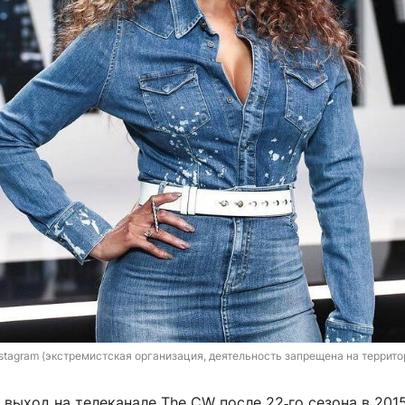
nstagram (экстремистская организация, деятельность запрещена на террито
выход на телеканале The CW после 22‑го сезона в 201