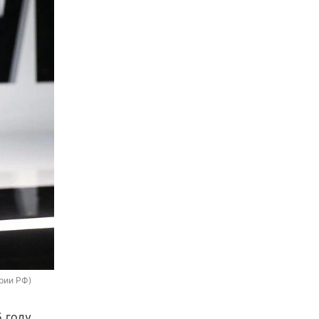
рии РФ)
5 году