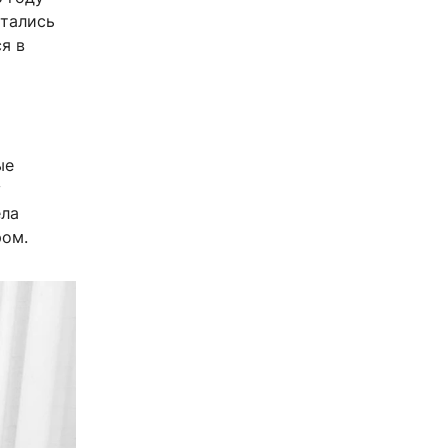
ытались
я в
ые
у
ела
ром.