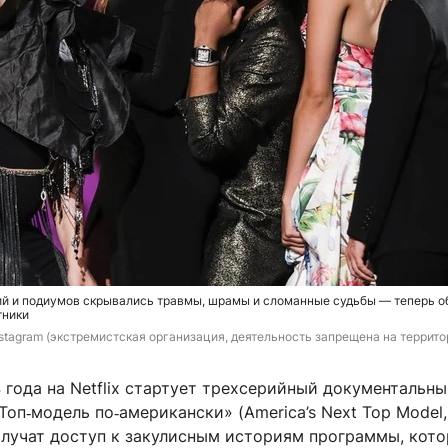
ий и подиумов скрывались травмы, шрамы и сломанные судьбы — теперь о
тники
nstagram (экстремистская организация, деятельность запрещена на террито
 года на Netflix стартует трехсерийный документальн
Топ‑модель по‑американски» (America’s Next Top Model
олучат доступ к закулисным историям программы, кото