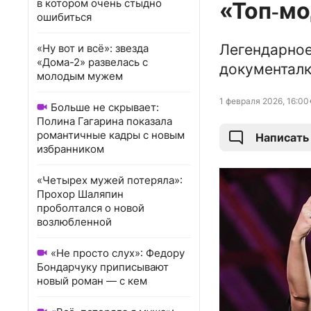
в котором очень стыдно
«Топ‑мо
ошибиться
Легендарное
«Ну вот и всё»: звезда
«Дома-2» развелась с
документал
молодым мужем
1 февраля 2026, 16:00
Больше не скрывает:
Полина Гагарина показала
романтичные кадры с новым
Написать
избранником
«Четырех мужей потеряла»:
Прохор Шаляпин
проболтался о новой
возлюбленной
«Не просто слух»: Федору
Бондарчуку приписывают
новый роман — с кем