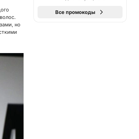
дого
Все промокоды
волос.
зами, но
сткими