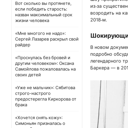
Вот сколько вы протянете,
из‑за существен
если победить старость:
возродить на ка
назван максимальный срок
2018‑м.
жизни человека
«Мне многого не надо»:
Шокирующие
Сергей Лазарев раскрыл свой
райдер
В новом докуме
подробно обсуд
«Проснулась без бровей и
легендарного т
другим человеком»: Оксана
Баркера — в 201
Самойлова пожаловалась на
своих детей
«Уже не мальчик»: Сябитова
строго-настрого
предостерегла Киркорова от
брака
«Хочется снять кожу»:
Симоньян призналась о