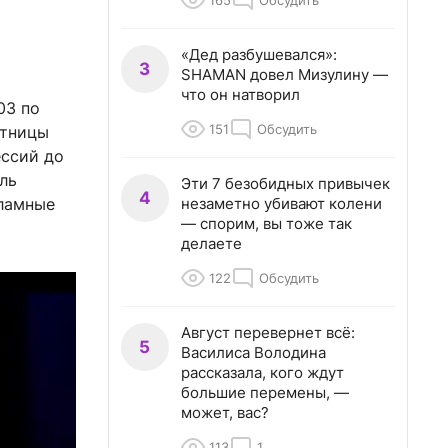
165
Обсудить
«Дед разбушевался»:
3
SHAMAN довел Мизулину —
что он натворил
03 по
151
Обсудить
стницы
ессий до
ль
Эти 7 безобидных привычек
4
незаметно убивают колени
кламные
— спорим, вы тоже так
делаете
122
Обсудить
Август перевернет всё:
5
Василиса Володина
рассказала, кого ждут
большие перемены, —
может, вас?
113
1