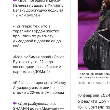
«Всё, потеряла я мужа»:
Ивлеева подарила Филиппу
Бегаку дорогущую лодку за
1,2 млн рублей
«Триггерю тех, кто в
терапии»: Гордон жестко
прошлась по диагнозу
Ахмедовой и довела ее до
слёз
«Моя любимая пара!»: Ольга
Бузова спустя 22 года
воссоединилась с бывшим
парнем из «ДОМа-2»
За блеском фотосесс
расскажут сами учас
«Я была шокирована»: Жанну
Источник: 
antmvh1 / I
Агузарову заметили на
отдыхе с 22-летнем парнем
16 февраля 2024
о реалити‑шоу «
«Дед разбушевался»:
16+). Зрители п
SHAMAN довел Мизулину —