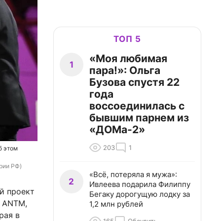
ТОП 5
«Моя любимая
1
пара!»: Ольга
Бузова спустя 22
года
воссоединилась с
бывшим парнем из
«ДОМа-2»
203
1
б этом
рии РФ)
«Всё, потеряла я мужа»:
2
Ивлеева подарила Филиппу
ый проект
Бегаку дорогущую лодку за
, ANTM,
1,2 млн рублей
рая в