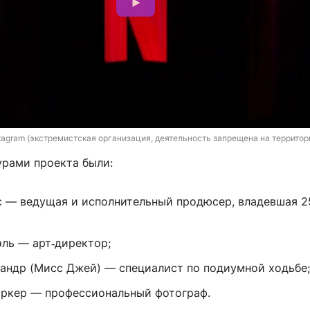
 Instagram (экстремистская организация, деятельность запрещена на террито
рами проекта были:
с — ведущая и исполнительный продюсер, владевшая 
ль — арт‑директор;
андр (Мисс Джей) — специалист по подиумной ходьбе;
ркер — профессиональный фотограф.