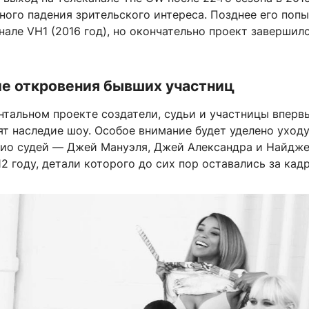
ного падения зрительского интереса. Позднее его поп
нале VH1 (2016 год), но окончательно проект завершилс
 откровения бывших участниц
нтальном проекте создатели, судьи и участницы вперв
ят наследие шоу. Особое внимание будет уделено уход
рио судей — Джей Мануэля, Джей Александра и Найдж
2 году, детали которого до сих пор оставались за кад