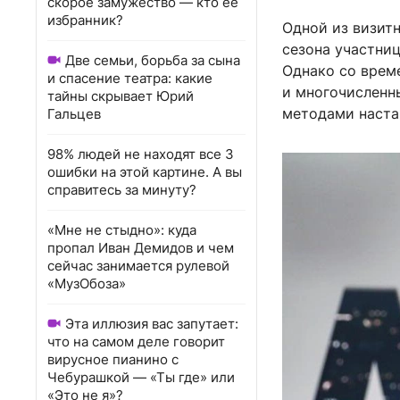
скорое замужество — кто ее
избранник?
Одной из визит
сезона участни
Две семьи, борьба за сына
Однако со врем
и спасение театра: какие
и многочисленн
тайны скрывает Юрий
методами наста
Гальцев
98% людей не находят все 3
ошибки на этой картине. А вы
справитесь за минуту?
«Мне не стыдно»: куда
пропал Иван Демидов и чем
сейчас занимается рулевой
«МузОбоза»
Эта иллюзия вас запутает:
что на самом деле говорит
вирусное пианино с
Чебурашкой — «Ты где» или
«Это не я»?