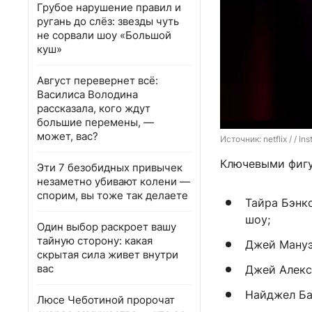
Грубое нарушение правил и
ругань до слёз: звезды чуть
не сорвали шоу «Большой
куш»
Август перевернет всё:
Василиса Володина
рассказала, кого ждут
большие перемены, —
может, вас?
Источник: 
netflix / /
Ключевыми фигу
Эти 7 безобидных привычек
незаметно убивают колени —
спорим, вы тоже так делаете
Тайра Бэнк
шоу;
Один выбор раскроет вашу
тайную сторону: какая
Джей Мануэ
скрытая сила живет внутри
вас
Джей Алекс
Найджел Ба
Люсе Чеботиной пророчат