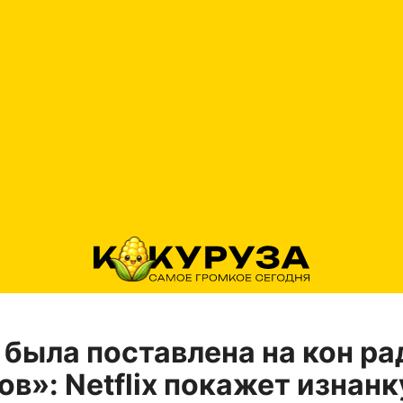
была поставлена на кон ра
ов»: Netflix покажет изнанк