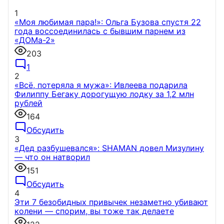
1
«Моя любимая пара!»: Ольга Бузова спустя 22
года воссоединилась с бывшим парнем из
«ДОМа-2»
203
1
2
«Всё, потеряла я мужа»: Ивлеева подарила
Филиппу Бегаку дорогущую лодку за 1,2 млн
рублей
164
Обсудить
3
«Дед разбушевался»: SHAMAN довел Мизулину
— что он натворил
151
Обсудить
4
Эти 7 безобидных привычек незаметно убивают
колени — спорим, вы тоже так делаете