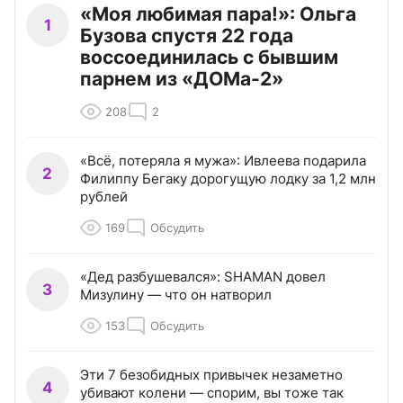
«Моя любимая пара!»: Ольга
1
Бузова спустя 22 года
воссоединилась с бывшим
парнем из «ДОМа-2»
208
2
«Всё, потеряла я мужа»: Ивлеева подарила
2
Филиппу Бегаку дорогущую лодку за 1,2 млн
рублей
169
Обсудить
«Дед разбушевался»: SHAMAN довел
3
Мизулину — что он натворил
153
Обсудить
Эти 7 безобидных привычек незаметно
4
убивают колени — спорим, вы тоже так