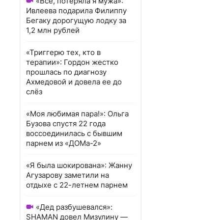
«Всё, потеряла я мужа»:
Ивлеева подарила Филиппу
Бегаку дорогущую лодку за
1,2 млн рублей
«Триггерю тех, кто в
терапии»: Гордон жестко
прошлась по диагнозу
Ахмедовой и довела ее до
слёз
«Моя любимая пара!»: Ольга
Бузова спустя 22 года
воссоединилась с бывшим
парнем из «ДОМа-2»
«Я была шокирована»: Жанну
Агузарову заметили на
отдыхе с 22-летнем парнем
«Дед разбушевался»:
SHAMAN довел Мизулину —