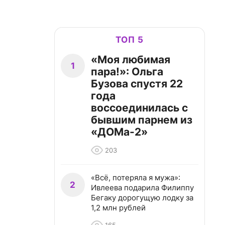
ТОП 5
«Моя любимая
1
пара!»: Ольга
Бузова спустя 22
года
воссоединилась с
бывшим парнем из
«ДОМа-2»
203
«Всё, потеряла я мужа»:
2
Ивлеева подарила Филиппу
Бегаку дорогущую лодку за
1,2 млн рублей