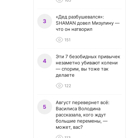
165
«Дед разбушевался»:
3
SHAMAN довел Мизулину —
что он натворил
151
Эти 7 безобидных привычек
4
незаметно убивают колени
— спорим, вы тоже так
делаете
122
Август перевернет всё:
5
Василиса Володина
рассказала, кого ждут
большие перемены, —
может, вас?
113