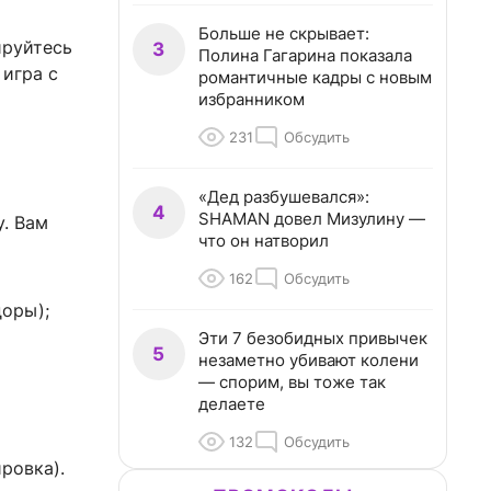
Больше не скрывает:
ируйтесь
3
Полина Гагарина показала
 игра с
романтичные кадры с новым
избранником
231
Обсудить
«Дед разбушевался»:
4
SHAMAN довел Мизулину —
у. Вам
что он натворил
162
Обсудить
доры);
Эти 7 безобидных привычек
5
незаметно убивают колени
— спорим, вы тоже так
делаете
132
Обсудить
ровка).