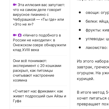
Эта иллюзия вас запутает:
что на самом деле говорит
овощи: огур
вирусное пианино с
Чебурашкой — «Ты где» или
белки: яйца
«Это не я»?
фрукты: кив
«Ничего подобного в
углеводы: ц
России не находили»: в
Онежском озере обнаружили
лакомство:
клад XVIII века
Они всё понимают:
Из этого набора
эксперимент с 20 кошками
завтрак, гречес
раскрыл, как питомцы
огурцом. На уж
считывают настроение
курицей.
хозяина
«Считает нас фриками»: как
В итоге метод 5
живет подросший сын Айзы и
хочет питаться 
Гуфа
превращает пох