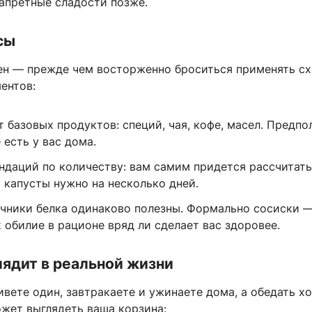
запретные сладости позже.
сы
ен — прежде чем восторженно броситься применять сх
ентов:
т базовых продуктов: специй, чая, кофе, масел. Предпо
 есть у вас дома.
ндаций по количеству: вам самим придется рассчитать
 капусты нужно на несколько дней.
очники белка одинаково полезны. Формально сосиски —
х обилие в рационе вряд ли сделает вас здоровее.
лядит в реальной жизни
вете один, завтракаете и ужинаете дома, а обедать хо
ожет выглядеть ваша корзина: