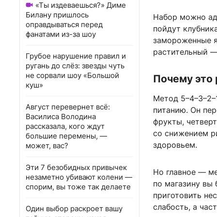
«Ты издеваешься?» Диме
Билану пришлось
Набор можно ад
оправдываться перед
пойдут клубника
фанатами из-за шоу
замороженные я
растительный — 
Грубое нарушение правил и
ругань до слёз: звезды чуть
не сорвали шоу «Большой
Почему это 
куш»
Метод 5–4–3–2–1
Август перевернет всё:
питанию. Он пе
Василиса Володина
фрукты, четверт
рассказала, кого ждут
со снижением р
большие перемены, —
здоровьем.
может, вас?
Эти 7 безобидных привычек
Но главное — м
незаметно убивают колени —
по магазину вы 
спорим, вы тоже так делаете
приготовить нес
слабость, а час
Один выбор раскроет вашу