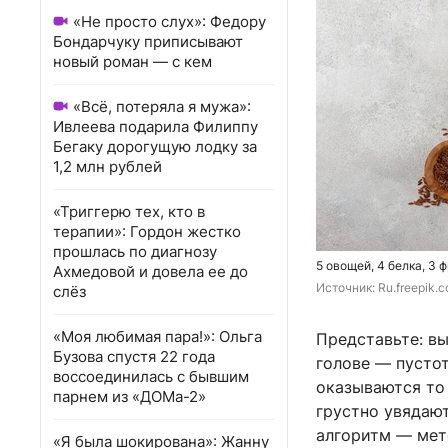
«Не просто слух»: Федору
Бондарчуку приписывают
новый роман — с кем
«Всё, потеряла я мужа»:
Ивлеева подарила Филиппу
Бегаку дорогущую лодку за
1,2 млн рублей
«Триггерю тех, кто в
терапии»: Гордон жестко
прошлась по диагнозу
5 овощей, 4 белка, 3
Ахмедовой и довела ее до
Источник: 
Ru.freepik.
слёз
«Моя любимая пара!»: Ольга
Представьте: вы
Бузова спустя 22 года
голове — пусто
воссоединилась с бывшим
оказываются то
парнем из «ДОМа-2»
грустно увядают
алгоритм — мет
«Я была шокирована»: Жанну