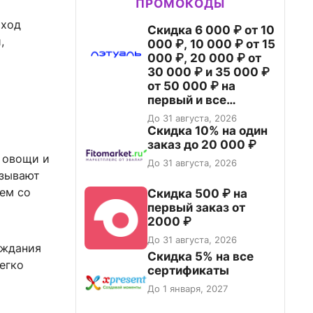
ПРОМОКОДЫ
 ход
Скидка 6 000 ₽ от 10
,
000 ₽, 10 000 ₽ от 15
000 ₽, 20 000 ₽ от
30 000 ₽ и 35 000 ₽
от 50 000 ₽ на
первый и все
повторные заказы по
До 31 августа, 2026
промокоду НАБЕРИ
Скидка 10% на один
заказ до 20 000 ₽
 овощи и
До 31 августа, 2026
язывают
ем со
Скидка 500 ₽ на
первый заказ от
2000 ₽
До 31 августа, 2026
уждания
Скидка 5% на все
егко
сертификаты
До 1 января, 2027