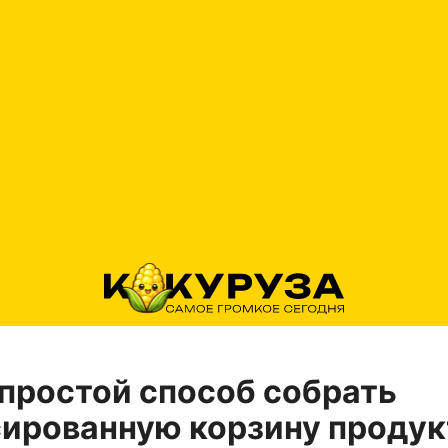
простой способ собрать
ированную корзину продук