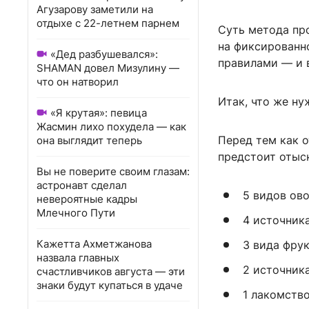
Агузарову заметили на
отдыхе с 22-летнем парнем
Суть метода про
на фиксированно
«Дед разбушевался»:
правилами — и в
SHAMAN довел Мизулину —
что он натворил
Итак, что же ну
«Я крутая»: певица
Жасмин лихо похудела — как
Перед тем как о
она выглядит теперь
предстоит отыск
Вы не поверите своим глазам:
астронавт сделал
5 видов ово
невероятные кадры
Млечного Пути
4 источника
Кажетта Ахметжанова
3 вида фрук
назвала главных
2 источника
счастливчиков августа — эти
знаки будут купаться в удаче
1 лакомств