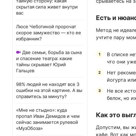
тайную сторону: какая
срываетесь на 
скрытая сила живет внутри
вас
Есть и нюан
Люсе Чеботиной пророчат
Метод не идеал
скорое замужество — кто ее
учтите пару мом
избранник?
Две семьи, борьба за сына
В списке не
и спасение театра: какие
что они уже
тайны скрывает Юрий
Гальцев
Нет рекоме
йогурта или
98% людей не находят все 3
ошибки на этой картине. А вы
Не все ист
справитесь за минуту?
белок, но и
«Мне не стыдно»: куда
Как это выг
пропал Иван Демидов и чем
сейчас занимается рулевой
Допустим, вы жи
«МузОбоза»
кафе. Вот как м