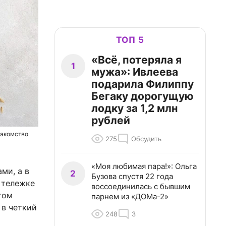
ТОП 5
«Всё, потеряла я
1
мужа»: Ивлеева
подарила Филиппу
Бегаку дорогущую
лодку за 1,2 млн
рублей
лакомство
275
Обсудить
«Моя любимая пара!»: Ольга
ми, а в
2
Бузова спустя 22 года
 тележке
воссоединилась с бывшим
том
парнем из «ДОМа-2»
 в четкий
248
3