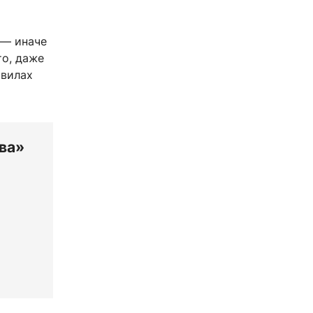
— иначе
то, даже
авилах
ва»