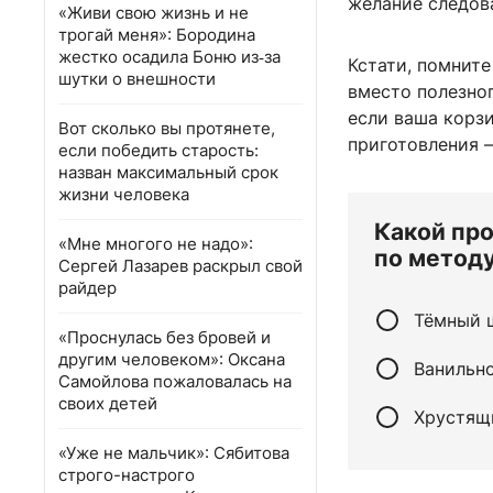
желание следов
«Живи свою жизнь и не
трогай меня»: Бородина
жестко осадила Боню из‑за
Кстати, помнит
шутки о внешности
вместо полезног
если ваша корзи
Вот сколько вы протянете,
приготовления —
если победить старость:
назван максимальный срок
жизни человека
Какой про
«Мне многого не надо»:
по методу
Сергей Лазарев раскрыл свой
райдер
Тёмный 
«Проснулась без бровей и
другим человеком»: Оксана
Ванильн
Самойлова пожаловалась на
своих детей
Хрустящ
«Уже не мальчик»: Сябитова
строго-настрого