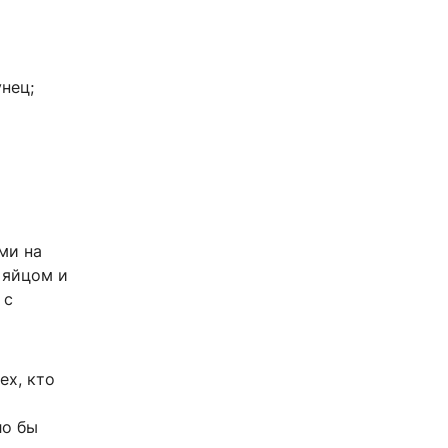
нец;
ми на
 яйцом и
 с
ех, кто
ло бы