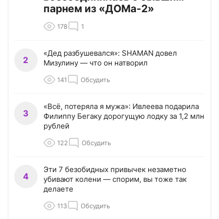
парнем из «ДОМа-2»
178
1
«Дед разбушевался»: SHAMAN довел
2
Мизулину — что он натворил
141
Обсудить
«Всё, потеряла я мужа»: Ивлеева подарила
3
Филиппу Бегаку дорогущую лодку за 1,2 млн
рублей
122
Обсудить
Эти 7 безобидных привычек незаметно
4
убивают колени — спорим, вы тоже так
делаете
113
Обсудить