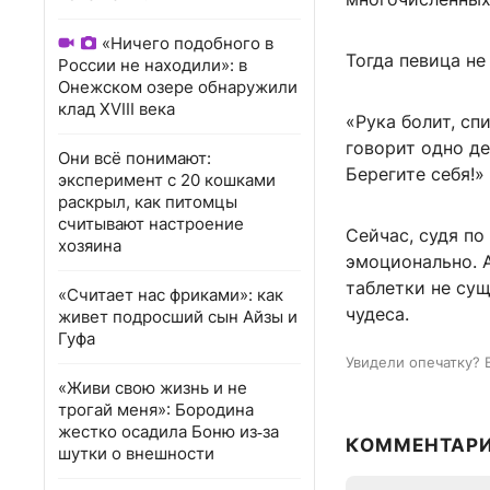
«Ничего подобного в
Тогда певица не
России не находили»: в
Онежском озере обнаружили
клад XVIII века
«Рука болит, сп
говорит одно де
Они всё понимают:
Берегите себя!»
эксперимент с 20 кошками
раскрыл, как питомцы
считывают настроение
Сейчас, судя по
хозяина
эмоционально. А
таблетки не сущ
«Считает нас фриками»: как
чудеса.
живет подросший сын Айзы и
Гуфа
Увидели опечатку? 
«Живи свою жизнь и не
трогай меня»: Бородина
жестко осадила Боню из‑за
КОММЕНТАР
шутки о внешности