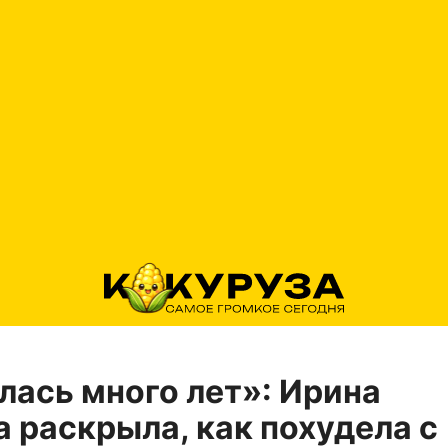
лась много лет»: Ирина
 раскрыла, как похудела с