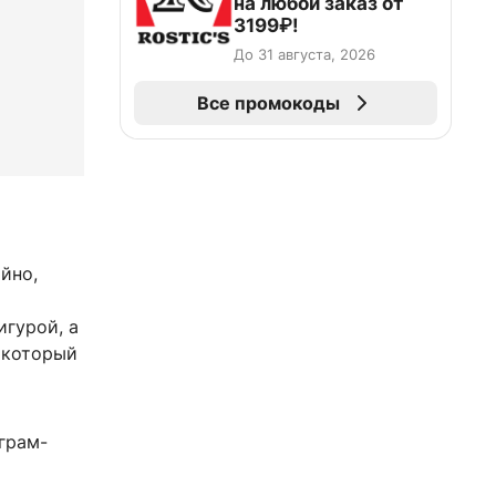
на любой заказ от
3199₽!
До 31 августа, 2026
Все промокоды
йно,
игурой, а
 который
еграм-