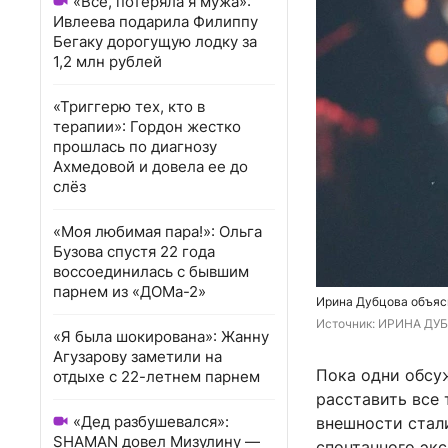
«Всё, потеряла я мужа»:
Ивлеева подарила Филиппу
Бегаку дорогущую лодку за
1,2 млн рублей
«Триггерю тех, кто в
терапии»: Гордон жестко
прошлась по диагнозу
Ахмедовой и довела ее до
слёз
«Моя любимая пара!»: Ольга
Бузова спустя 22 года
воссоединилась с бывшим
парнем из «ДОМа-2»
Ирина Дубцова объясн
Источник: 
ИРИНА ДУБ
«Я была шокирована»: Жанну
Агузарову заметили на
Пока одни обсу
отдыхе с 22-летнем парнем
расставить все 
«Дед разбушевался»:
внешности стал
SHAMAN довел Мизулину —
спонтанного экс