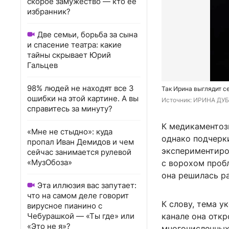
скорое замужество — кто ее
избранник?
Две семьи, борьба за сына
и спасение театра: какие
тайны скрывает Юрий
Гальцев
98% людей не находят все 3
Так Ирина выглядит с
ошибки на этой картине. А вы
Источник: 
ИРИНА ДУБ
справитесь за минуту?
К медикаментоз
«Мне не стыдно»: куда
однако подчерк
пропал Иван Демидов и чем
экспериментиров
сейчас занимается рулевой
«МузОбоза»
с ворохом пробл
она решилась ра
Эта иллюзия вас запутает:
что на самом деле говорит
К слову, тема у
вирусное пианино с
Чебурашкой — «Ты где» или
канале она отк
«Это не я»?
многочисленных