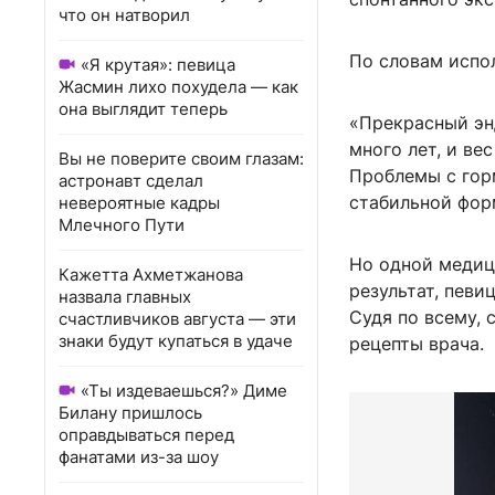
что он натворил
По словам испо
«Я крутая»: певица
Жасмин лихо похудела — как
она выглядит теперь
«Прекрасный эн
много лет, и ве
Вы не поверите своим глазам:
Проблемы с гор
астронавт сделал
стабильной фор
невероятные кадры
Млечного Пути
Но одной медиц
Кажетта Ахметжанова
результат, певи
назвала главных
Судя по всему, 
счастливчиков августа — эти
знаки будут купаться в удаче
рецепты врача.
«Ты издеваешься?» Диме
Билану пришлось
оправдываться перед
фанатами из-за шоу