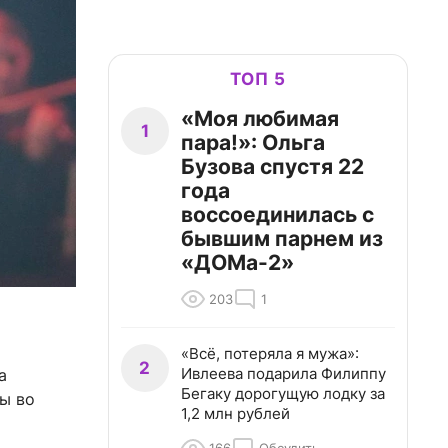
ТОП 5
«Моя любимая
1
пара!»: Ольга
Бузова спустя 22
года
воссоединилась с
бывшим парнем из
«ДОМа-2»
203
1
«Всё, потеряла я мужа»:
2
Ивлеева подарила Филиппу
а
Бегаку дорогущую лодку за
ны во
1,2 млн рублей