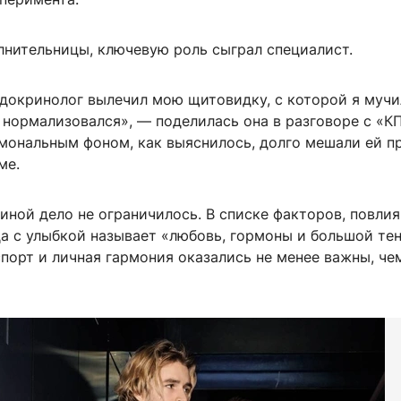
лнительницы, ключевую роль сыграл специалист.
докринолог вылечил мою щитовидку, с которой я мучи
с нормализовался», — поделилась она в разговоре с «КП
мональным фоном, как выяснилось, долго мешали ей п
ме.
иной дело не ограничилось. В списке факторов, повли
ца с улыбкой называет «любовь, гормоны и большой тен
спорт и личная гармония оказались не менее важны, че