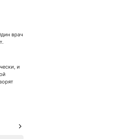
Один врач
т.
чески, и
ной
ворят