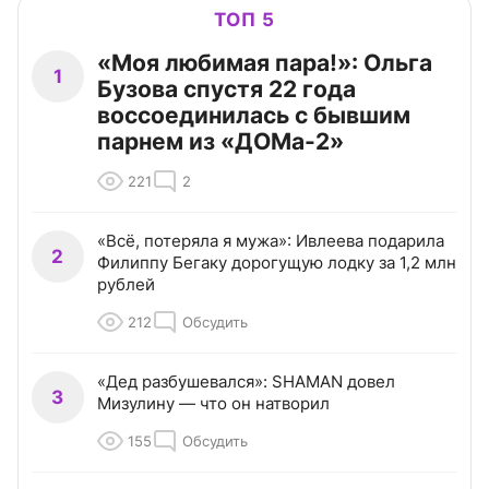
ТОП 5
«Моя любимая пара!»: Ольга
1
Бузова спустя 22 года
воссоединилась с бывшим
парнем из «ДОМа-2»
221
2
«Всё, потеряла я мужа»: Ивлеева подарила
2
Филиппу Бегаку дорогущую лодку за 1,2 млн
рублей
212
Обсудить
«Дед разбушевался»: SHAMAN довел
3
Мизулину — что он натворил
155
Обсудить