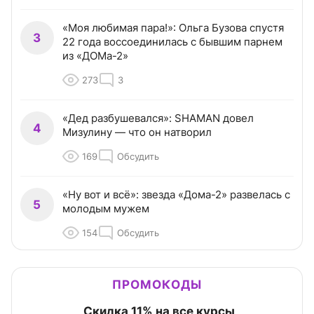
«Моя любимая пара!»: Ольга Бузова спустя
3
22 года воссоединилась с бывшим парнем
из «ДОМа-2»
273
3
«Дед разбушевался»: SHAMAN довел
4
Мизулину — что он натворил
169
Обсудить
«Ну вот и всё»: звезда «Дома-2» развелась с
5
молодым мужем
154
Обсудить
ПРОМОКОДЫ
Скидка 11% на все курсы