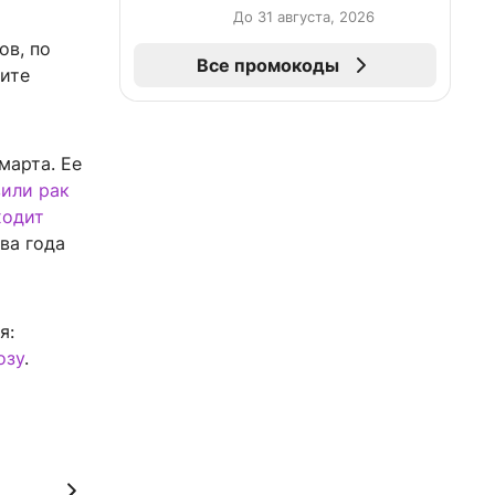
До 31 августа, 2026
в, по
Все промокоды
мите
марта. Ее
или рак
ходит
ва года
я:
озу
.