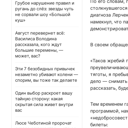
По его словам, 
Грубое нарушение правил и
столкнувшегося
ругань до слёз: звезды чуть
не сорвали шоу «Большой
диагноза Лерчек
куш»
намекнул, что п
демонстрироват
Август перевернет всё:
Василиса Володина
рассказала, кого ждут
В своем обраще
большие перемены, —
может, вас?
«Таков жребий п
преувеличивающ
Эти 7 безобидных привычек
тяготы, я преб
незаметно убивают колени —
спорим, вы тоже так делаете
дело — снимать 
рассказать, буд
Один выбор раскроет вашу
тайную сторону: какая
Тем временем г
скрытая сила живет внутри
вас
программой, нам
«недобросовестн
Люсе Чеботиной пророчат
билеты: