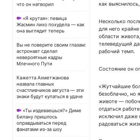
как выяснилось,
что он натворил
«Я крутая»: певица
Несколько после
Жасмин лихо похудела — как
для него крайн
она выглядит теперь
области живота,
телеведущий дал
Вы не поверите своим глазам:
астронавт сделал
рабочий темп.
невероятные кадры
Млечного Пути
Состояние он оп
Кажетта Ахметжанова
назвала главных
«Жутчайшие бол
счастливчиков августа — эти
безоблачно, но 
знаки будут купаться в удаче
животе — побочн
отдаться работе
«Ты издеваешься?» Диме
исключил даже к
Билану пришлось
оправдываться перед
радоваться жизн
фанатами из-за шоу