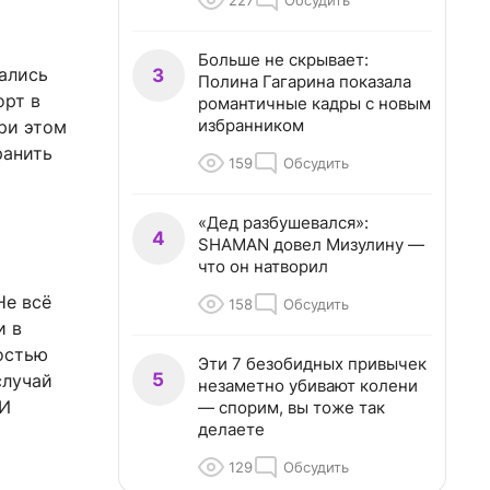
227
Обсудить
Больше не скрывает:
зались
3
Полина Гагарина показала
орт в
романтичные кадры с новым
избранником
ри этом
ранить
159
Обсудить
«Дед разбушевался»:
4
SHAMAN довел Мизулину —
что он натворил
Не всё
158
Обсудить
и в
ностью
Эти 7 безобидных привычек
5
случай
незаметно убивают колени
 И
— спорим, вы тоже так
делаете
129
Обсудить