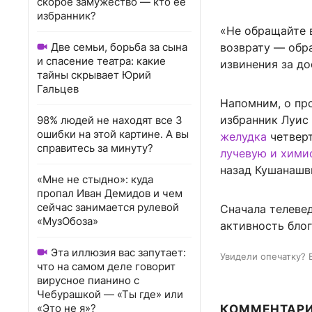
скорое замужество — кто ее
избранник?
«Не обращайте 
Две семьи, борьба за сына
возврату — обра
и спасение театра: какие
извинения за до
тайны скрывает Юрий
Гальцев
Напомним, о про
избранник Луис
98% людей не находят все 3
ошибки на этой картине. А вы
желудка
четверт
справитесь за минуту?
лучевую и хими
назад Кушанашв
«Мне не стыдно»: куда
пропал Иван Демидов и чем
сейчас занимается рулевой
Сначала телеве
«МузОбоза»
активность бло
Эта иллюзия вас запутает:
Увидели опечатку? 
что на самом деле говорит
вирусное пианино с
Чебурашкой — «Ты где» или
«Это не я»?
КОММЕНТАР