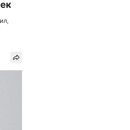
чек
ил,