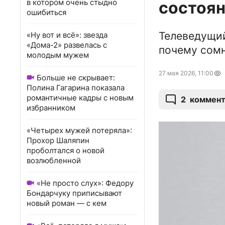
в котором очень стыдно
состоян
ошибиться
Телеведущий
«Ну вот и всё»: звезда
«Дома-2» развелась с
почему сомн
молодым мужем
27 мая 2026, 11:00
Больше не скрывает:
Полина Гагарина показала
романтичные кадры с новым
2
коммент
избранником
«Четырех мужей потеряла»:
Прохор Шаляпин
проболтался о новой
возлюбленной
«Не просто слух»: Федору
Бондарчуку приписывают
новый роман — с кем