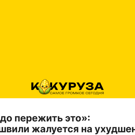
до пережить это»:
швили жалуется на ухудше