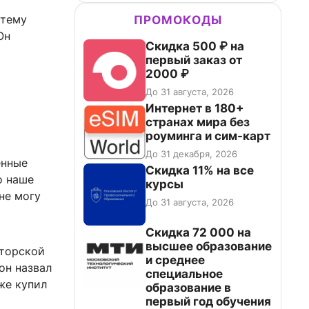
 тему
ПРОМОКОДЫ
Он
Скидка 500 ₽ на
первый заказ от
2000 ₽
До 31 августа, 2026
Интернет в 180+
странах мира без
роуминга и сим-карт
До 31 декабря, 2026
енные
Скидка 11% на все
о наше
курсы
не могу
До 31 августа, 2026
Скидка 72 000 на
высшее образование
вторской
и среднее
он назвал
специальное
же купил
образование в
первый год обучения