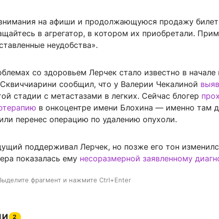
внимания на афиши и продолжающуюся продажу билето
щайтесь в агрегатор, в котором их приобретали. При
ставленные неудобства».
блемах со здоровьем Лерчек стало известно в начале 
 Сквиччиарини сообщил, что у Валерии Чекалиной
выяв
ой стадии с метастазами в легких. Сейчас блогер
про
отерапию
в онкоцентре имени Блохина — именно там д
или перенес операцию по удалению опухоли.
дущий поддерживал Лерчек, но позже его тон изменилс
гера показалась ему
несоразмерной заявленному диагн
Выделите фрагмент и нажмите Ctrl+Enter
ИИ
2