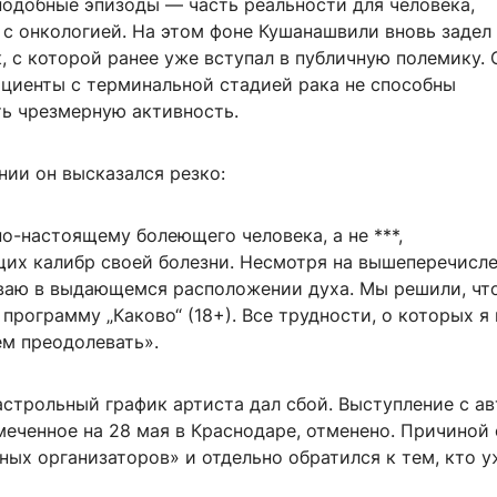
подобные эпизоды — часть реальности для человека,
 с онкологией. На этом фоне Кушанашвили вновь задел
, с которой ранее уже вступал в публичную полемику. 
ациенты с терминальной стадией рака не способны
ь чрезмерную активность.
нии он высказался резко:
о-настоящему болеющего человека, а не ***,
их калибр своей болезни. Несмотря на вышеперечисл
ываю в выдающемся расположении духа. Мы решили, чт
программу „Каково“ (18+). Все трудности, о которых я 
ем преодолевать».
астрольный график артиста дал сбой. Выступление с а
еченное на 28 мая в Краснодаре, отменено. Причиной 
ых организаторов» и отдельно обратился к тем, кто у