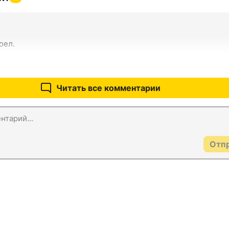
оел.
Читать все комментарии
Отп