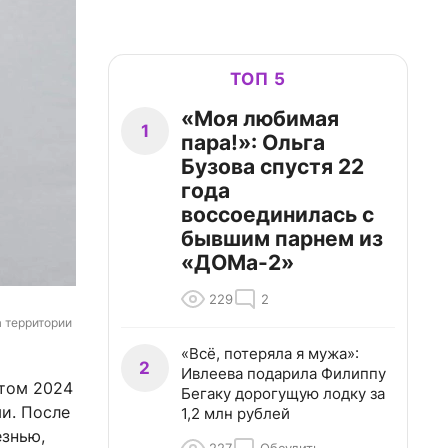
ТОП 5
«Моя любимая
1
пара!»: Ольга
Бузова спустя 22
года
воссоединилась с
бывшим парнем из
«ДОМа-2»
229
2
 территории 
«Всё, потеряла я мужа»:
2
Ивлеева подарила Филиппу
етом 2024
Бегаку дорогущую лодку за
и. После
1,2 млн рублей
езнью,