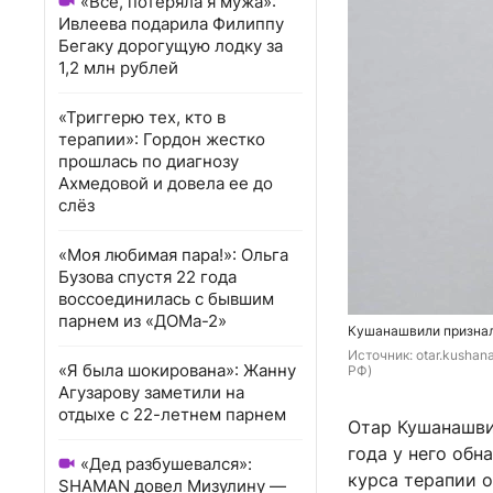
«Всё, потеряла я мужа»:
Ивлеева подарила Филиппу
Бегаку дорогущую лодку за
1,2 млн рублей
«Триггерю тех, кто в
терапии»: Гордон жестко
прошлась по диагнозу
Ахмедовой и довела ее до
слёз
«Моя любимая пара!»: Ольга
Бузова спустя 22 года
воссоединилась с бывшим
парнем из «ДОМа-2»
Кушанашвили призналс
Источник: 
otar.kushan
«Я была шокирована»: Жанну
РФ)
Агузарову заметили на
отдыхе с 22-летнем парнем
Отар Кушанашви
года у него обн
«Дед разбушевался»:
курса терапии о
SHAMAN довел Мизулину —