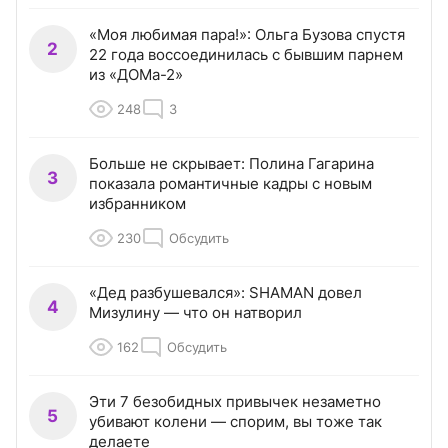
«Моя любимая пара!»: Ольга Бузова спустя
2
22 года воссоединилась с бывшим парнем
из «ДОМа-2»
248
3
Больше не скрывает: Полина Гагарина
3
показала романтичные кадры с новым
избранником
230
Обсудить
«Дед разбушевался»: SHAMAN довел
4
Мизулину — что он натворил
162
Обсудить
Эти 7 безобидных привычек незаметно
5
убивают колени — спорим, вы тоже так
делаете