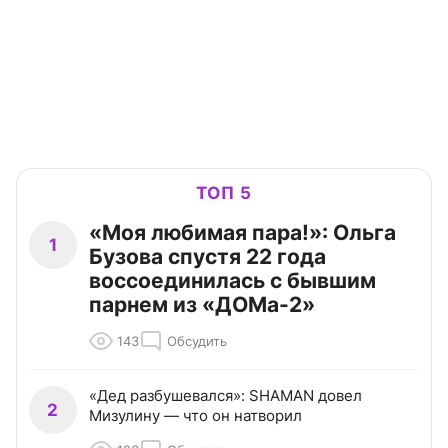
ТОП 5
«Моя любимая пара!»: Ольга
1
Бузова спустя 22 года
воссоединилась с бывшим
парнем из «ДОМа-2»
143
Обсудить
«Дед разбушевался»: SHAMAN довел
2
Мизулину — что он натворил